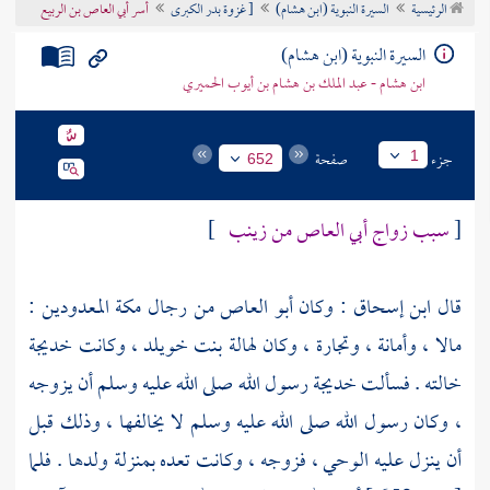
الرئيسية
السيرة النبوية (ابن هشام)
[ غزوة بدر الكبرى
أسر أبي العاص بن الربيع
تراجم الأعلام
السيرة النبوية (ابن هشام)
ابن هشام - عبد الملك بن هشام بن أيوب الحميري
جزء
صفحة
1
652
[
سبب زواج
أبي العاص
من
زينب
]
قال
ابن إسحاق
: وكان
أبو العاص
من رجال
مكة
المعدودين :
مالا ، وأمانة ، وتجارة ، وكان
لهالة بنت خويلد
، وكانت
خديجة
خالته . فسألت
خديجة
رسول الله صلى الله عليه وسلم أن يزوجه
، وكان رسول الله صلى الله عليه وسلم لا يخالفها ، وذلك قبل
أن ينزل عليه الوحي ، فزوجه ، وكانت تعده بمنزلة ولدها . فلما