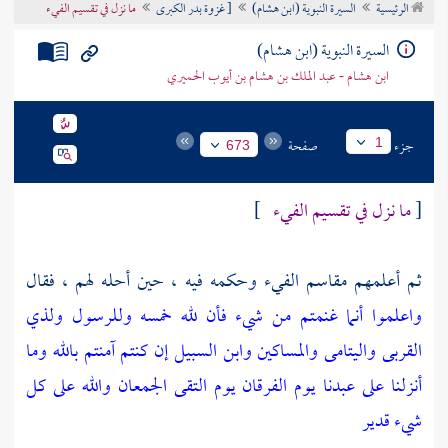
الرئيسية
السيرة النبوية (ابن هشام)
[ غزوة بدر الكبرى
ما نزل في تقسيم الفيء
تراجم الأعلام
السيرة النبوية (ابن هشام)
ابن هشام - عبد الملك بن هشام بن أيوب الحميري
جزء
صفحة
1
673
[
ما نزل في تقسيم الفيء
]
ثم أعلمهم مقاسم الفيء وحكمه فيه ، حين أحله لهم ، فقال
واعلموا أنما غنمتم من شيء فأن لله خمسه وللرسول ولذي
القربى واليتامى والمساكين وابن السبيل إن كنتم آمنتم بالله وما
أنزلنا على عبدنا يوم الفرقان يوم التقى الجمعان والله على كل
شيء قدير