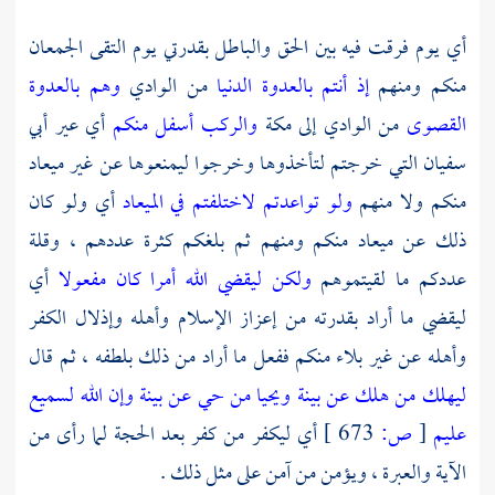
أي يوم فرقت فيه بين الحق والباطل بقدرتي يوم التقى الجمعان
منكم ومنهم
إذ أنتم بالعدوة الدنيا
من الوادي
وهم بالعدوة
القصوى
من الوادي إلى
مكة
والركب أسفل منكم
أي عير
أبي
سفيان
التي خرجتم لتأخذوها وخرجوا ليمنعوها عن غير ميعاد
منكم ولا منهم
ولو تواعدتم لاختلفتم في الميعاد
أي ولو كان
ذلك عن ميعاد منكم ومنهم ثم بلغكم كثرة عددهم ، وقلة
عددكم ما لقيتموهم
ولكن ليقضي الله أمرا كان مفعولا
أي
ليقضي ما أراد بقدرته من إعزاز الإسلام وأهله وإذلال الكفر
وأهله عن غير بلاء منكم ففعل ما أراد من ذلك بلطفه ، ثم قال
ليهلك من هلك عن بينة ويحيا من حي عن بينة وإن الله لسميع
عليم
[
ص:
673 ]
أي ليكفر من كفر بعد الحجة لما رأى من
الآية والعبرة ، ويؤمن من آمن على مثل ذلك .