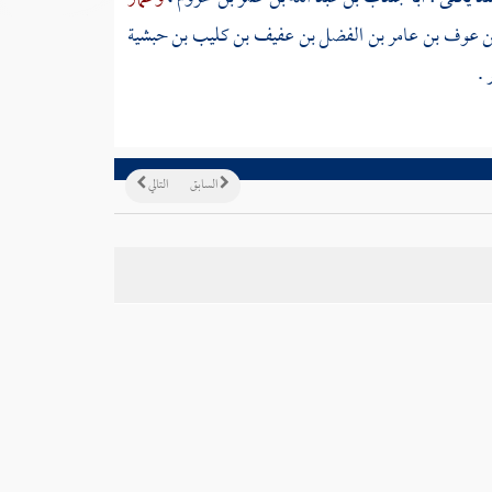
 عوف بن عامر بن الفضل بن عفيف بن كليب بن حبشية
 .
السابق
التالي