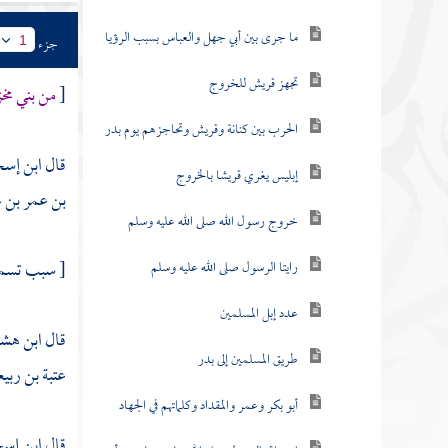
ما جرى بين أبي جهل والعباس بسبب الرؤيا
جزء
1
تجهز قريش للخروج
[
من بني مخ
الحرب بين كنانة وقريش وتحاجزهم يوم بدر
قال
ابن إس
إبليس يغري قريشا بالخروج
بن عمر بن 
خروج رسول الله صلى الله عليه وسلم
[ سبب تسمي
رايتا الرسول صلى الله عليه وسلم
عدد إبل المسلمين
قال
ابن هشا
طريق المسلمين إلى بدر
عتبة بن ربي
أبو بكر وعمر والمقداد وكلماتهم في الجهاد
قال
ابن إس