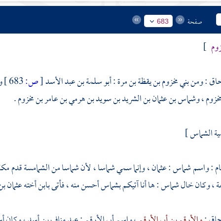
صفحة
683
زوم
]
حاق
: ومن
بني مخزوم بن يقظة بن مرة
:
أبو سلمة بن عبد الأسد
[
ص:
683 ]
و
مخزوم
،
وشماس بن عثمان بن الشريد بن سويد بن هرمي بن عامر بن مخزوم
.
ة الشماس ]
م :
واسم شماس :
عثمان
، وإنما سمي شماسا ، لأن شماسا من الشمامسة قدم
مكة
عة
، وكان خال شماس : ها أنا آتيكم بشماس أحسن منه ، فأتى بابن أخته
عثمان بن
حاق
:
والأرقم بن أبي الأرقم
، واسم
أبي الأرقم : عبد مناف بن أسد
، وكان أ