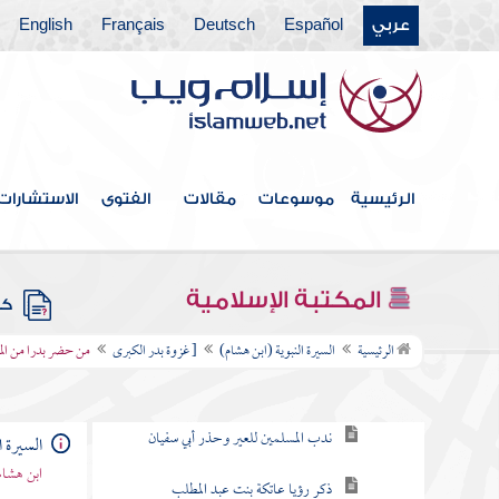
عربي
Español
Deutsch
Français
English
غزوة العشيرة
سرية سعد بن أبي وقاص
غزوة صفوان وهي غزوة بدر الأولى
الرئيسية
موسوعات
مقالات
الفتوى
الاستشارات
سرية عبد الله بن جحش ونزول " يسألونك
عن الشهر الحرام "
المكتبة الإسلامية
كتب
[ غزوة بدر الكبرى
الرئيسية
السيرة النبوية (ابن هشام)
[ غزوة بدر الكبرى
من حضر بدرا من ال
عير أبي سفيان
ندب المسلمين للعير وحذر أبي سفيان
السيرة ا
ابن هشام
ذكر رؤيا عاتكة بنت عبد المطلب