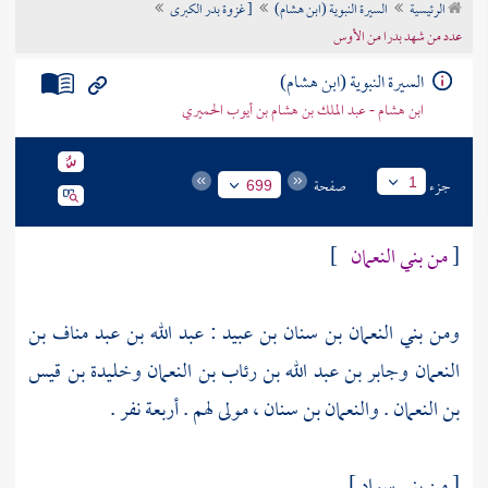
الرئيسية
السيرة النبوية (ابن هشام)
[ غزوة بدر الكبرى
تراجم الأعلام
عدد من شهد بدرا من الأوس
السيرة النبوية (ابن هشام)
ابن هشام - عبد الملك بن هشام بن أيوب الحميري
جزء
صفحة
1
699
[
من
بني النعمان
]
ومن
بني النعمان بن سنان بن عبيد
:
عبد الله بن عبد مناف بن
النعمان
وجابر بن عبد الله بن رئاب بن النعمان
وخليدة بن قيس
بن النعمان .
والنعمان بن سنان
، مولى لهم . أربعة نفر .
[ من
بني سواد
]