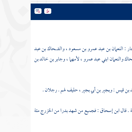
جار
:
النعمان بن عبد عمرو بن مسعود
،
والضحاك بن عبد
حاك
والنعمان
ابني عبد عمرو ، لأمهما ،
وجابر بن خالد بن
 بن قيس
:
وبجير بن أبي بجير
، حليف لهم . رجلان .
ة
. قال
ابن إسحاق
: فجميع من شهد بدرا من
الخزرج
مئة