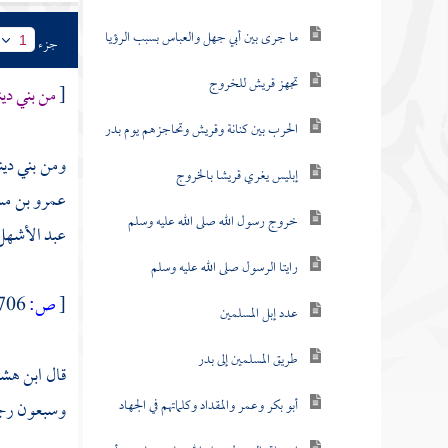
ما جرى بين أبي جهل والعباس بسبب الرؤيا
جزء
1
تجهز قريش للخروج
[
من
بني دين
الحرب بين كنانة وقريش وتحاجزهم يوم بدر
ومن
بني دي
إبليس يغري قريشا بالخروج
عمرو بن م
خروج رسول الله صلى الله عليه وسلم
عبد الأشهل
رايتا الرسول صلى الله عليه وسلم
[
ص:
706 ]
عدد إبل المسلمين
طريق المسلمين إلى بدر
قال
ابن هش
أبو بكر وعمر والمقداد وكلماتهم في الجهاد
وسبعون رجل