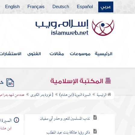
عربي
Español
Deutsch
Français
English
غزوة العشيرة
سرية سعد بن أبي وقاص
غزوة صفوان وهي غزوة بدر الأولى
الرئيسية
موسوعات
مقالات
الفتوى
الاستشارات
سرية عبد الله بن جحش ونزول " يسألونك
عن الشهر الحرام "
المكتبة الإسلامية
كتب
[ غزوة بدر الكبرى
الرئيسية
السيرة النبوية (ابن هشام)
[ غزوة بدر الكبرى
عدد من شهد بدرا م
عير أبي سفيان
ندب المسلمين للعير وحذر أبي سفيان
السيرة ا
ابن هشام
ذكر رؤيا عاتكة بنت عبد المطلب