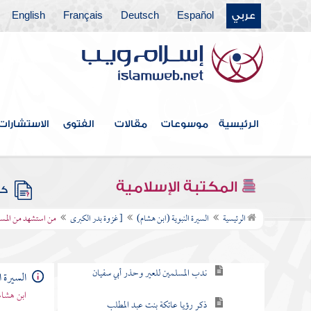
عربي
Español
Deutsch
Français
English
غزوة العشيرة
سرية سعد بن أبي وقاص
غزوة صفوان وهي غزوة بدر الأولى
الرئيسية
موسوعات
مقالات
الفتوى
الاستشارات
سرية عبد الله بن جحش ونزول " يسألونك
عن الشهر الحرام "
المكتبة الإسلامية
كتب
[ غزوة بدر الكبرى
الرئيسية
السيرة النبوية (ابن هشام)
[ غزوة بدر الكبرى
من استشهد من المسل
عير أبي سفيان
ندب المسلمين للعير وحذر أبي سفيان
السيرة ا
ابن هشام
ذكر رؤيا عاتكة بنت عبد المطلب