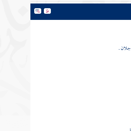
لان .
 .