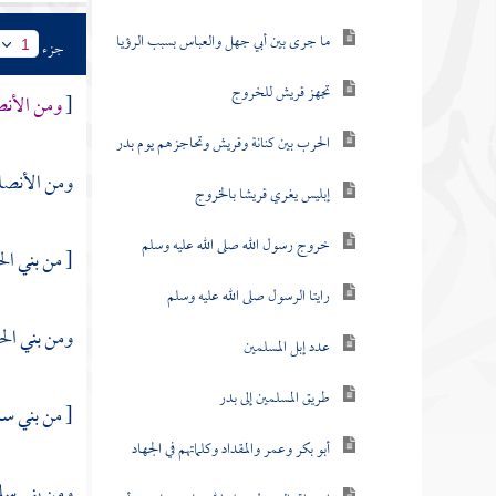
ما جرى بين أبي جهل والعباس بسبب الرؤيا
جزء
1
تجهز قريش للخروج
[
ومن
الأن
الحرب بين كنانة وقريش وتحاجزهم يوم بدر
ومن
الأنصا
إبليس يغري قريشا بالخروج
خروج رسول الله صلى الله عليه وسلم
[ من بني
ال
رايتا الرسول صلى الله عليه وسلم
ومن
بني ال
عدد إبل المسلمين
طريق المسلمين إلى بدر
[ من
بني س
أبو بكر وعمر والمقداد وكلماتهم في الجهاد
ومن
بني سل