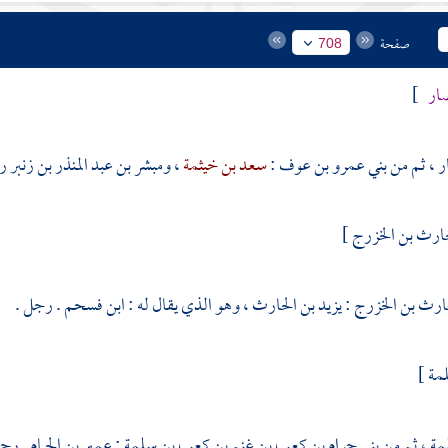
صفحة
708
صار
]
ر
، ثم من
بني عمرو بن عوف
:
سعد بن خيثمة
،
ومبشر بن عبد المنذر بن زنبر
رج
حارث بن الخزرج
]
حارث بن الخزرج
:
يزيد بن الحارث
، وهو الذي يقال له : ابن فسحم . رجل .
لمة
]
مة
، ثم من
بني حرام بن كعب بن غنم بن كعب بن سلمة
:
عمير بن الحمام
. رجل