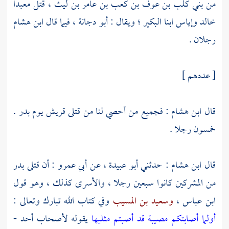
من
بني كلب بن عوف بن كعب بن عامر بن ليث ،
قتل
معبدا
خالد
وإياس
ابنا البكير ؛ ويقال :
أبو دجانة
، فيما قال
ابن هشام
رجلان .
[ عددهم ]
قال
ابن هشام
: فجميع من أحصي لنا من قتلى
قريش
يوم بدر .
خمسون رجلا .
قال
ابن هشام
: حدثني
أبو عبيدة
، عن
أبي عمرو
: أن قتلى بدر
من المشركين كانوا سبعين رجلا ، والأسرى كذلك ، وهو قول
ابن عباس ،
وسعيد بن المسيب
وفي كتاب الله تبارك وتعالى :
أولما أصابتكم مصيبة قد أصبتم مثليها
يقوله لأصحاب أحد -