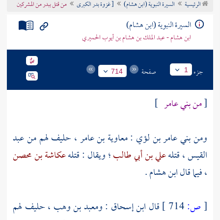
الرئيسية
السيرة النبوية (ابن هشام)
[ غزوة بدر الكبرى
من قتل ببدر من المشركين
تراجم الأعلام
السيرة النبوية (ابن هشام)
ابن هشام - عبد الملك بن هشام بن أيوب الحميري
جزء
صفحة
1
714
[
من
بني عامر
]
ومن
بني عامر بن لؤي
:
معاوية بن عامر
، حليف لهم من
عبد
القيس
، قتله
علي بن أبي طالب
؛ ويقال : قتله
عكاشة بن محصن
، فيما قال
ابن هشام
.
[
ص:
714 ]
قال
ابن إسحاق
:
ومعبد بن وهب
، حليف لهم