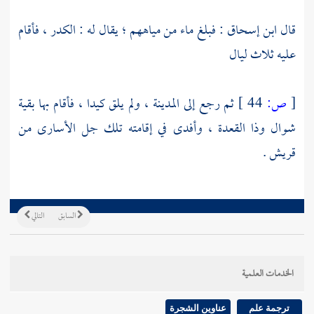
قال
ابن إسحاق
: فبلغ ماء من مياههم ؛ يقال له :
الكدر
، فأقام
عليه ثلاث ليال
[
ص:
44 ]
ثم رجع إلى
المدينة
، ولم يلق كيدا ، فأقام بها بقية
شوال وذا القعدة ، وأفدى في إقامته تلك جل الأسارى من
قريش
.
السابق
التالي
الخدمات العلمية
ترجمة علم
عناوين الشجرة