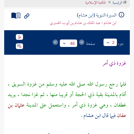
الرئيسية
المكتبة الإسلامية
تراجم الأعلام
السيرة النبوية (ابن هشام)
ابن هشام - عبد الملك بن هشام بن أيوب الحميري
جزء
صفحة
2
46
غزوة ذي أمر
فلما رجع رسول الله صلى الله عليه وسلم من غزوة السويق ،
أقام
بالمدينة
بقية ذي الحجة أو قريبا منها ، ثم غزا نجدا ، يريد
غطفان
، وهي غزوة
ذي أمر
، واستعمل على
المدينة
عثمان بن
عفان
فيما قال
ابن هشام
.