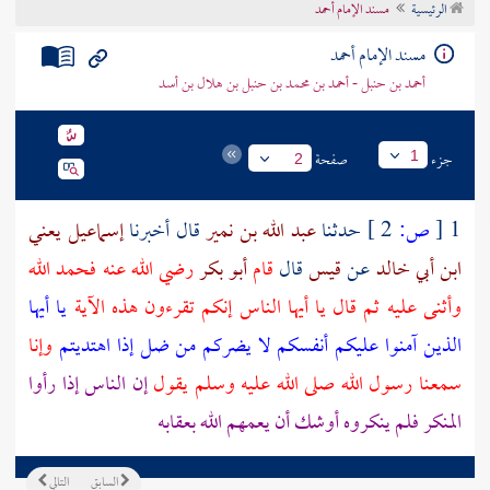
الرئيسية
مسند الإمام أحمد
تراجم الأعلام
مسند الإمام أحمد
أحمد بن حنبل - أحمد بن محمد بن حنبل بن هلال بن أسد
جزء
صفحة
1
2
1
[
ص:
2 ]
حدثنا
عبد الله بن نمير
قال أخبرنا
إسماعيل يعني
ابن أبي خالد
عن
قيس
قال
قام
أبو بكر
رضي الله عنه فحمد الله
وأثنى عليه ثم قال يا أيها الناس إنكم تقرءون هذه الآية
يا أيها
الذين آمنوا عليكم أنفسكم لا يضركم من ضل إذا اهتديتم
وإنا
سمعنا رسول الله صلى الله عليه وسلم يقول
إن الناس إذا رأوا
المنكر فلم ينكروه أوشك أن يعمهم الله بعقابه
السابق
التالي