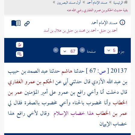
الرئيسية
مسند الإمام أحمد
أول مسند البصريين
تراجم الأعلام
بقية حديث الحكم بن عمرو الغفاري رضي الله عنه
مسند الإمام أحمد
أحمد بن حنبل - أحمد بن محمد بن حنبل بن هلال بن أسد
جزء
صفحة
5
67
20137
[
ص:
67 ]
حدثنا
هاشم
حدثنا
عبد الصمد بن حبيب
بن عبد الله الأزدي
قال حدثني
أبي
عن
الحكم بن عمرو الغفاري
قال دخلت أنا وأخي
رافع بن عمرو
على أمير المؤمنين
عمر بن
الخطاب
وأنا مخضوب بالحناء وأخي مخضوب بالصفرة فقال لي
عمر بن الخطاب
هذا خضاب الإسلام
وقال لأخي
رافع
هذا
خضاب الإيمان