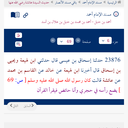
الرئيسية
مسند الإمام أحمد
باقي مسند الأنصار
حديث السيدة عائشة رضي الله عنها
تراجم الأعلام
مسند الإمام أحمد
أحمد بن حنبل - أحمد بن محمد بن حنبل بن هلال بن أسد
جزء
صفحة
6
69
23876 حدثنا
إسحاق بن عيسى
قال حدثني
ابن لهيعة
ويحيى
بن إسحاق
قال أخبرنا
ابن لهيعة
عن
خالد
عن
القاسم بن محمد
عن
عائشة
قالت
كان رسول الله صلى الله عليه وسلم
[
ص:
69
]
يضع رأسه في حجري وأنا حائض فيقرأ القرآن
السابق
التالي