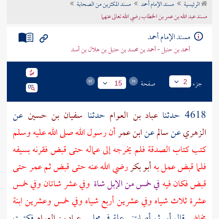
الرئيسية
مسند الإمام أحمد
مسند المكثرين من الصحابة
تراجم الأعلام
مسند عبد الله بن عمر بن الخطاب رضي الله تعالى عنهما
مسند الإمام أحمد
أحمد بن حنبل - أحمد بن محمد بن حنبل بن هلال بن أسد
جزء
صفحة
2
15
4618 حدثنا
عباد بن العوام
حدثنا
سفيان بن حسين
عن
الزهري
عن
سالم
عن
ابن عمر
أن رسول الله صلى الله عليه وسلم
كتب كتاب الصدقة فلم يخرجه إلى عماله حتى قبض فقرنه بسيفه
فلما قبض عمل به
أبو بكر
رضي الله عنه حتى قبض ثم
عمر
حتى
قبض فكان فيه
في خمس من الإبل شاة
وفي عشر شاتان وفي خمس
عشرة ثلاث شياه وفي عشرين أربع شياه وفي خمس وعشرين ابنة
مخاض
قال أبي ثم أصابتني علة في مجلس
عباد بن العوام
فكتبت