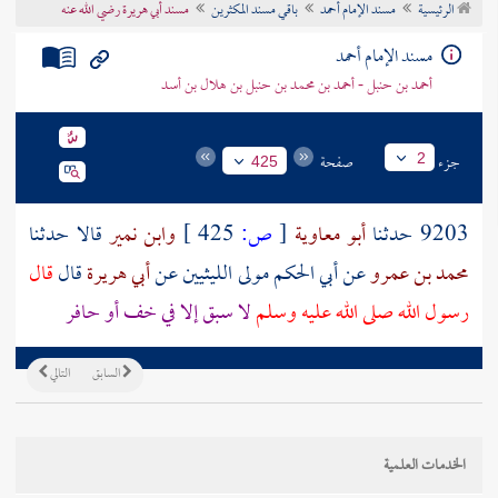
الرئيسية
مسند الإمام أحمد
باقي مسند المكثرين
مسند أبي هريرة رضي الله عنه
تراجم الأعلام
مسند الإمام أحمد
أحمد بن حنبل - أحمد بن محمد بن حنبل بن هلال بن أسد
جزء
صفحة
2
425
9203 حدثنا
أبو معاوية
[
ص:
425 ]
وابن نمير
قالا حدثنا
محمد بن عمرو
عن
أبي الحكم
مولى
الليثيين
عن
أبي هريرة
قال
قال
رسول الله صلى الله عليه وسلم
لا سبق إلا في خف أو حافر
السابق
التالي
الخدمات العلمية