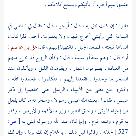
عندي يتيم أحب أن يأتيكم ويسمع كلامكم .
قالوا : إن كنت تثق به ، قال : أرجو ، قال : فقال لي : ائتني في
الساعة التي رأيتني أخرج فيها ، ولا يعلم بك أحد . فلما كانت
الساعة تبعته ، فصعد الجبل ، فانتهينا إليهم ، قال
علي بن عاصم
:
أراه قال : وهم ستة أو سبعة ، قال : وكأن الروح قد خرج منهم
من العبادة ، يصومون النهار ، ويقومون الليل ، ويأكلون عند
السحر ما وجدوا . فقعدنا إليهم ، فتكلموا ، فحمدوا الله ،
وذكروا من مضى من الأنبياء والرسل حتى خلصوا إلى ذكر
عيسى ، فقالوا : بعث الله
عيسى
رسولا ، وسخر له ما كان يفعل
من إحياء الموتى ، وخلق الطير ، وإبراء الأكمه والأبرص ، وكفر
به قوم ، وتبعه قوم ، وإنما كان عبد الله ورسوله ابتلى به
[
ص:
527 ]
خلقه . وقالوا قبل ذلك : يا غلام إن لك لربا ، وإن لك