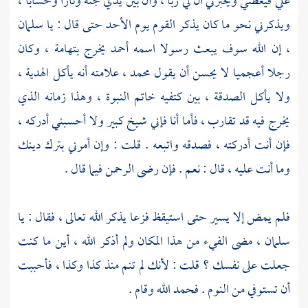
علي فيعظني ويخبرني أن لي ربا ، وأن بين يدي جنة ونارا وحسابا ،
ويذكرني نحو ما كان يذكر القوم يوم الأحد حتى قال : يا
سلمان
، إن الله سوف يبعث رسولا اسمه
أحمد
يخرج
بتهامة
، وكان
رجلا أعجميا لا يحسن أن يقول
محمد
، علامته أنه يأكل الهدية ،
ولا يأكل الصدقة ، بين كتفيه خاتم النبوة ، وهذا زمانه الذي
يخرج فيه قد تقارب ، فأما أنا فإني شيخ كبير ولا أحسبني أدركه ،
فإن أنت أدركته ، فصدقه واتبعه . قلت : وإن أمرني بترك دينك
وما أنت عليه ، قال : نعم . فإن رضى الرحمن فيما قال .
فلم يمض إلا يسير حتى استيقظ فزعا يذكر الله تعالى ، فقال : يا
سلمان
، مضى الفيء من هذا المكان ولم أذكر الله ، أين ما كنت
جعلت على نفسك ؟ قلت : لأنك لم تنم منذ كذا وكذا ، فأحببت
أن تستوفي من النوم . فحمد الله وقام .