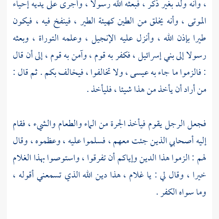
، وأنه ولد بغير ذكر ، فبعثه الله رسولا ، وأجرى على يديه إحياء
الموتى ، وأنه يخلق من الطين كهيئة الطير ، فينفخ فيه ، فيكون
طيرا بإذن الله ، وأنزل عليه الإنجيل ، وعلمه التوراة ، وبعثه
رسولا إلى
بني إسرائيل
، فكفر به قوم ، وآمن به قوم ، إلى أن قال
: فالزموا ما جاء به
عيسى
، ولا تخالفوا ، فيخالف بكم . ثم قال :
من أراد أن يأخذ من هذا شيئا ، فليأخذ .
فجعل الرجل يقوم فيأخذ الجرة من الماء والطعام والشيء ، فقام
إليه أصحابي الذين جئت معهم ، فسلموا عليه ، وعظموه ، وقال
لهم : الزموا هذا الدين وإياكم أن تفرقوا ، واستوصوا بهذا الغلام
خيرا ، وقال لي : يا غلام ، هذا دين الله الذي تسمعني أقوله ،
وما سواه الكفر .