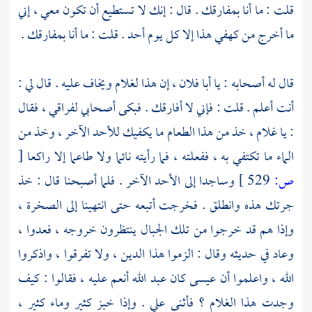
قلت : ما أنا بمفارقك . قال : إنك لا تستطيع أن تكون معي ، إني
ما أخرج من كهفي هذا إلا كل يوم أحد . قلت : ما أنا بمفارقك .
قال له أصحابه : يا أبا فلان ، إن هذا لغلام ويخاف عليه . قال لي :
أنت أعلم . قلت : فإني لا أفارقك . فبكى أصحابي لفراقي ، فقال
: يا غلام ، خذ من هذا الطعام ما يكفيك للأحد الآخر ، وخذ من
الماء ما تكتفي به ، ففعلته ، فما رأيته نائما ولا طاعما إلا راكعا
[
ص:
529 ]
وساجدا إلى الأحد الآخر . فلما أصبحنا قال : خذ
جرتك هذه وانطلق . فخرجت أتبعه حتى انتهينا إلى الصخرة ،
وإذا هم قد خرجوا من تلك الجبال ينتظرون خروجه ، فعدوا ،
وعاد في حديثه وقال : الزموا هذا الدين ، ولا تفرقوا ، واذكروا
الله ، واعلموا أن
عيسى
كان عبد الله أنعم عليه ، فقالوا : كيف
وجدت هذا الغلام ؟ فأثنى علي . وإذا خبز كثير وماء كثير ،