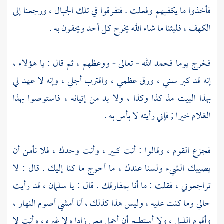
فأخذوا ما يكفيهم وفعلت . فتفرقوا في تلك الجبال ، ورجعنا إلى
الكهف ، فلبثنا ما شاء الله يخرح كل أحد ويحفون به .
فخرج يوما فحمد الله - تعالى - ووعظهم ، ثم قال : يا هؤلاء ،
إنه قد كبر سني ، ورق عظمي ، واقترب أجلي ، وإنه لا عهد لي
بهذا البيت مذ كذا وكذا ، ولا بد من إتيانه ، فاستوصوا بهذا
الغلام خيرا ; فإني رأيته لا بأس به .
فجزع القوم ، وقالوا : أنت كبير ، وأنت وحدك ، فلا نأمن أن
يصيبك الشيء ولسنا عندك ، ما أحوج ما كنا إليك . قال : لا
تراجعوني ، فقلت : ما أنا بمفارقك . قال : يا
سلمان
، قد رأيت
حالي وما كنت عليه ، وليس هذا كذلك ، أنا أمشي أصوم النهار ،
وأقوم الليل ، ولا أستطيع أن أحمل معي زادا ولا غيره ، وأنت لا