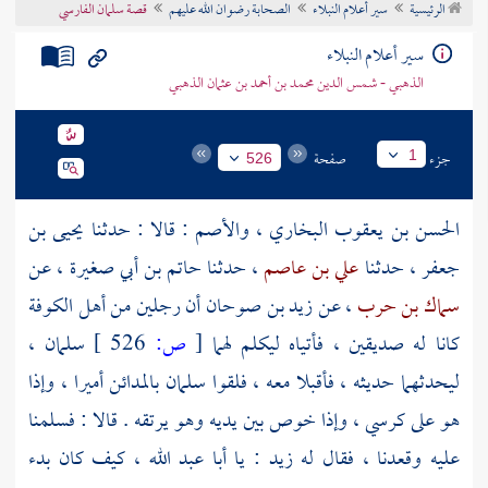
الرئيسية
سير أعلام النبلاء
الصحابة رضوان الله عليهم
قصة سلمان الفارسي
تراجم الأعلام
سير أعلام النبلاء
الذهبي - شمس الدين محمد بن أحمد بن عثمان الذهبي
جزء
صفحة
1
526
الحسن بن يعقوب البخاري
،
والأصم
: قالا : حدثنا
يحيى بن
جعفر
، حدثنا
علي بن عاصم
، حدثنا
حاتم بن أبي صغيرة
، عن
سماك بن حرب
، عن
زيد بن صوحان
أن رجلين من
أهل
الكوفة
كانا له صديقين ، فأتياه ليكلم لهما
[
ص:
526 ]
سلمان
،
ليحدثهما حديثه ، فأقبلا معه ، فلقوا
سلمان
بالمدائن
أميرا ، وإذا
هو على كرسي ، وإذا خوص بين يديه وهو يرتقه . قالا : فسلمنا
عليه وقعدنا ، فقال له
زيد
: يا أبا عبد الله ، كيف كان بدء