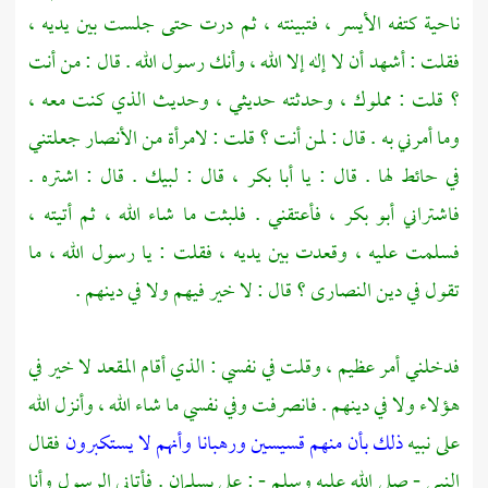
ناحية كتفه الأيسر ، فتبينته ، ثم درت حتى جلست بين يديه ،
فقلت : أشهد أن لا إله إلا الله ، وأنك رسول الله . قال : من أنت
؟ قلت : مملوك ، وحدثته حديثي ، وحديث الذي كنت معه ،
وما أمرني به . قال : لمن أنت ؟ قلت : لامرأة من
الأنصار
جعلتني
في حائط لها . قال : يا
أبا بكر
، قال : لبيك . قال : اشتره .
فاشتراني
أبو بكر
، فأعتقني . فلبثت ما شاء الله ، ثم أتيته ،
فسلمت عليه ، وقعدت بين يديه ، فقلت : يا رسول الله ، ما
تقول في دين
النصارى
؟ قال : لا خير فيهم ولا في دينهم .
فدخلني أمر عظيم ، وقلت في نفسي : الذي أقام المقعد لا خير في
هؤلاء ولا في دينهم . فانصرفت وفي نفسي ما شاء الله ، وأنزل الله
على نبيه
ذلك بأن منهم قسيسين ورهبانا وأنهم لا يستكبرون
فقال
النبي - صلى الله عليه وسلم - : علي
بسلمان
. فأتاني الرسول وأنا