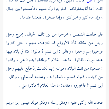
أهل
[
ص:
528 ]
دين ، وإنا نريد لقاءهم ، فكن أنت ها هنا .
قلت : ما أنا بمفارقكم . فخرجوا وأنا معهم ، فأصبحوا بين جبال
، وإذا ماء كثير وخبز كثير ، وإذا صخرة ، فقعدنا عندها .
فلما طلعت الشمس ، خرجوا من بين تلك الجبال ، يخرج رجل
رجل من مكانه كأن الأرواح قد انتزعت منهم ، حتى كثروا
فرحبوا بهم وحفوا ، وقالوا : أين كنتم ؟ قالوا : كنا في بلاد فيها
عبدة نيران . فقالوا : ما هذا الغلام ؟ وطفقوا يثنون علي ، وقالوا
: صحبنا من تلك البلاد ، فوالله إنهم لكذلك إذ طلع عليهم رجل
من كهف ، فجاء فسلم ، فحفوا به ، وعظمه أصحابي ، وقال :
أين كنتم ؟ فأخبروه ، فقال : ما هذا الغلام ؟ فأثنوا علي .
فحمد الله وأثنى عليه ، وذكر رسله ، وذكر مولد
عيسى ابن مريم