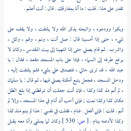
تقدر على هذا . قلت : ما أنا بمفارقك . قال : أنت أعلم .
وبكوا وودعوه ، واتبعته يذكر الله ولا يلتفت ، ولا يقف على
شيء ، حتى إذا أمسينا قال : صل أنت ، ونم ، وقم ، وكل ،
واشرب . ثم قام يصلي حتى إذا انتهينا إلى
بيت المقدس
، وكان لا
يرفع طرفه إلى السماء ، فإذا على باب المسجد مقعد ، فقال : يا
عبد الله ، قد ترى حالي ، فتصدق علي بشيء فلم يلتفت إليه ،
ودخل المسجد ، فجعل يتبع أمكنة يصلي فيها ، ثم قال : يا
سلمان
، لم أنم مذ كذا وكذا ، فإن أنت جعلت أن توقظني إذا بلغ الظل
مكان كذا وكذا نمت ; فإني أحب أن أنام في هذا المسجد ، وإلا لم
أنم . قلت : فإني أفعل . فنام ، فقلت في نفسي : هذا لم ينم منذ كذا
وكذا لأدعنه ينام .
[
ص:
530 ]
وكان لما يمشي وأنا معه يقبل