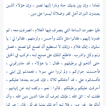
لمعادا ، وإن بين يديك جنة ونارا إليها تصير ، وإن هؤلاء الذين
يعبدون النيران أهل كفر وضلالة ليسوا على دين .
فلما حضرت الساعة التي ينصرف فيها الغلام ، انصرفت معه ، ثم
غدونا إليهم ، فقالوا مثل ذلك وأحسن ، ولزمتهم . فقالوا لي : يا
سلمان
، إنك غلام ، وإنك لا تستطيع أن تصنع كما نصنع ، فصل
ونم وكل واشرب . فاطلع الملك على صنيع ابنه ، فركب في الخيل
حتى أتاهم في برطيلهم ، فقال : يا هؤلاء ، قد جاورتموني ،
فأحسنت جواركم ، ولم تروا مني سوءا ، فعمدتم إلى ابني ،
فأفسدتموه علي ، قد أجلتكم ثلاثا ، فإن قدرت بعدها عليكم ،
أحرقت عليكم برطيلكم . قالوا : نعم ، وكف ابنه عن إتيانهم .
فقلت له : اتق الله ; فإنك تعرف أن هذا الدين دين الله ، وأن
أباك على غير دين ، فلا تبع آخرتك بدنيا غيرك . قال : هو كما