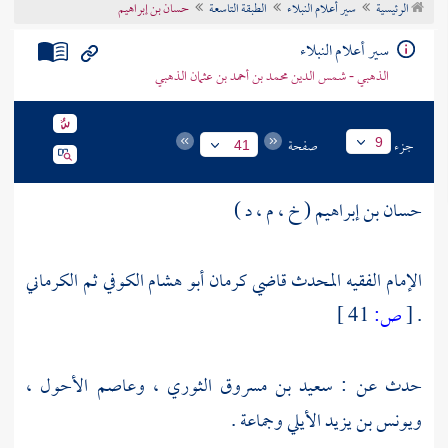
الرئيسية
سير أعلام النبلاء
الطبقة التاسعة
حسان بن إبراهيم
تراجم الأعلام
سير أعلام النبلاء
الذهبي - شمس الدين محمد بن أحمد بن عثمان الذهبي
جزء
صفحة
9
41
حسان بن إبراهيم ( خ ، م ، د )
الإمام الفقيه المحدث قاضي كرمان أبو هشام الكوفي ثم الكرماني
.
[
ص:
41 ]
حدث عن :
سعيد بن مسروق الثوري
،
وعاصم الأحول
،
ويونس بن يزيد الأيلي
وجماعة .