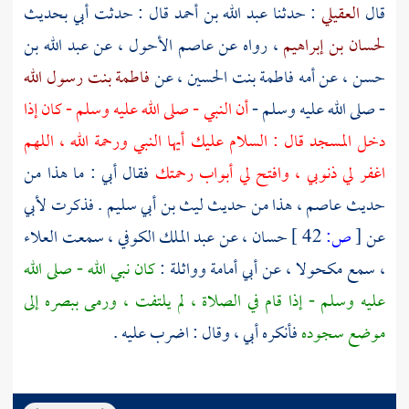
قال
العقيلي
: حدثنا
عبد الله بن أحمد
قال : حدثت أبي بحديث
لحسان بن إبراهيم
، رواه عن
عاصم الأحول
، عن
عبد الله بن
حسن
، عن أمه
فاطمة بنت الحسين
، عن
فاطمة بنت رسول الله
- صلى الله عليه وسلم -
أن النبي - صلى الله عليه وسلم - كان إذا
دخل المسجد قال : السلام عليك أيها النبي ورحمة الله ، اللهم
اغفر لي ذنوبي ، وافتح لي أبواب رحمتك
فقال أبي : ما هذا من
حديث
عاصم
، هذا من حديث
ليث بن أبي سليم
. فذكرت لأبي
عن
[
ص:
42 ]
حسان
، عن
عبد الملك الكوفي
، سمعت
العلاء
، سمع
مكحولا
، عن
أبي أمامة
وواثلة
:
كان نبي الله - صلى الله
عليه وسلم - إذا قام في الصلاة ، لم يلتفت ، ورمى ببصره إلى
موضع سجوده
فأنكره أبي ، وقال : اضرب عليه .