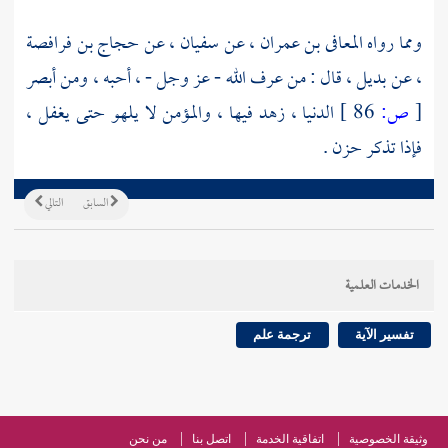
ومما رواه
المعافى بن عمران
، عن
سفيان
، عن
حجاج بن فرافصة
، عن
بديل
، قال : من عرف الله - عز وجل - ، أحبه ، ومن أبصر
[
ص:
86 ]
الدنيا ، زهد فيها ، والمؤمن لا يلهو حتى يغفل ،
فإذا تذكر حزن .
السابق
التالي
الخدمات العلمية
تفسير الآية
ترجمة علم
وثيقة الخصوصية
اتفاقية الخدمة
اتصل بنا
من نحن