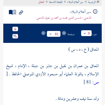
الرئيسية
سير أعلام النبلاء
الطبقة التاسعة
المعافى
تراجم الأعلام
سير أعلام النبلاء
الذهبي - شمس الدين محمد بن أحمد بن عثمان الذهبي
جزء
صفحة
9
81
المعافى ( خ ، د ، س )
المعافى بن عمران بن نفيل بن جابر بن جبلة ، الإمام ، شيخ
الإسلام ، ياقوتة العلماء أبو مسعود الأزدي الموصلي الحافظ .
[
ص:
81 ]
ولد سنة نيف وعشرين ومائة .