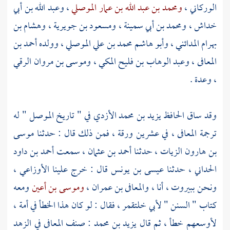
الوركاني
،
ومحمد بن عبد الله بن عمار الموصلي
،
وعبد الله بن أبي
خداش
،
ومحمد بن أبي سمينة
،
ومسعود بن جويرية
،
وهشام بن
بهرام المدائني
،
وأبو هاشم محمد بن علي الموصلي
، وولده
أحمد بن
المعافى
،
وعبد الوهاب بن فليح المكي
،
وموسى بن مروان الرقي
، وعدة .
وقد ساق
الحافظ يزيد بن محمد الأزدي
في " تاريخ
الموصل
" له
ترجمة
المعافى
، في عشرين ورقة ، فمن ذلك قال : حدثنا
موسى
بن هارون الزيات
، حدثنا
أحمد بن عثمان
، سمعت
أحمد بن داود
الحداني
، حدثنا
عيسى بن يونس
قال : خرج علينا
الأوزاعي
،
ونحن
ببيروت
، أنا ،
والمعافى بن عمران
،
وموسى بن أعين
ومعه
كتاب " السنن "
لأبي خلتقمر
، فقال : لو كان هذا الخطأ في أمة ،
لأوسعهم خطأ ، ثم قال
يزيد بن محمد
: صنف
المعافى
في الزهد