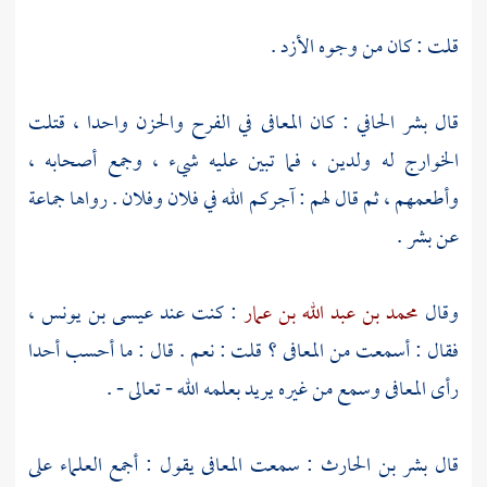
قلت : كان من وجوه الأزد .
قال
بشر الحافي
: كان
المعافى
في الفرح والحزن واحدا ، قتلت
الخوارج
له ولدين ، فما تبين عليه شيء ، وجمع أصحابه ،
وأطعمهم ، ثم قال لهم : آجركم الله في فلان وفلان . رواها جماعة
عن
بشر
.
وقال
محمد بن عبد الله بن عمار
: كنت عند
عيسى بن يونس
،
فقال : أسمعت من
المعافى
؟ قلت : نعم . قال : ما أحسب أحدا
رأى
المعافى
وسمع من غيره يريد بعلمه الله - تعالى - .
قال
بشر بن الحارث
: سمعت
المعافى
يقول : أجمع العلماء على