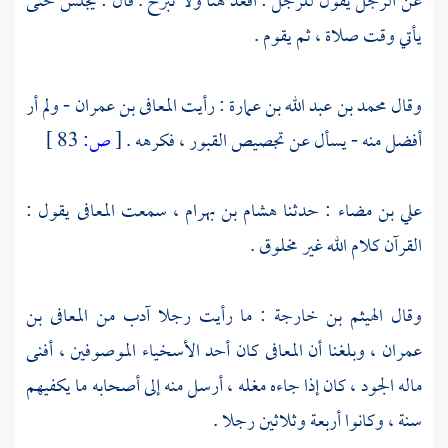
عن الرجل يقول للرجل : اقعد هنا ولا تبرح . قال : يجلس حتى
يأتي وقت صلاة ، ثم يقوم .
وقال
محمد بن عبد الله بن عمارة
: رأيت
المعافى بن عمران
- ولم أر
أفضل منه - يسأل عن تجصيص القبور ، فكرهه .
[
ص:
83 ]
علي بن مضاء
: حدثنا
هشام بن بهرام
، سمعت
المعافى
يقول :
القرآن كلام الله غير مخلوق .
وقال
الهيثم بن خارجة
: ما رأيت رجلا آدب من
المعافى بن
عمران
، وبلغنا أن
المعافى
كان أحد الأسخياء الموصوفين ، أفنى
ماله الجود ، كان إذا جاءه مغله ، أرسل منه إلى أصحابه ما يكفيهم
سنة ، وكانوا أربعة وثلاثين رجلا .