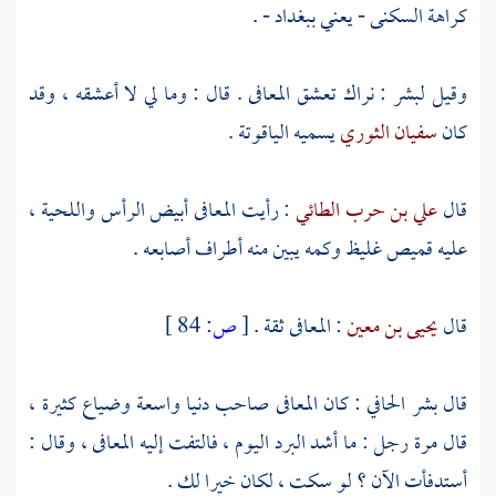
كراهة السكنى - يعني
ببغداد
- .
وقيل
لبشر
: نراك تعشق
المعافى
. قال : وما لي لا أعشقه ، وقد
كان
سفيان الثوري
يسميه الياقوتة .
قال
علي بن حرب الطائي
: رأيت
المعافى
أبيض الرأس واللحية ،
عليه قميص غليظ وكمه يبين منه أطراف أصابعه .
قال
يحيى بن معين
:
المعافى
ثقة .
[
ص:
84 ]
قال
بشر الحافي
: كان
المعافى
صاحب دنيا واسعة وضياع كثيرة ،
قال مرة رجل : ما أشد البرد اليوم ، فالتفت إليه
المعافى
، وقال :
أستدفأت الآن ؟ لو سكت ، لكان خيرا لك .