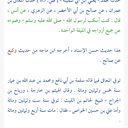
حدثنا
محمد - يعني ابن أبي سمينة
-
[
ص:
85 ]
حدثنا
المعافى بن
عمران
، عن
صالح بن أبي الأخضر
، عن
الزهري
،
عن
أنس
،
قال : كنت أسكب لرسول الله - صلى الله عليه وسلم - وضوءه
عن جميع أزواجه في الليلة الواحدة
.
هذا حديث حسن الإسناد ، أخرجه
ابن ماجه
من حديث
وكيع
عن
صالح
.
توفي
المعافى
فيما قاله
سلمة بن أبي نافع
ومحمد بن عبد الله بن عمار
سنة خمس وثمانين ومائة . وقال
الهيثم بن خارجة
،
ورباح بن
الجراح
- شيخ
لحاتم بن الليث
: توفي سنة ست وثمانين ومائة
وأما
علي بن حسين الخواص
، فقال : مات سنة أربع وثمانين ومائة
.