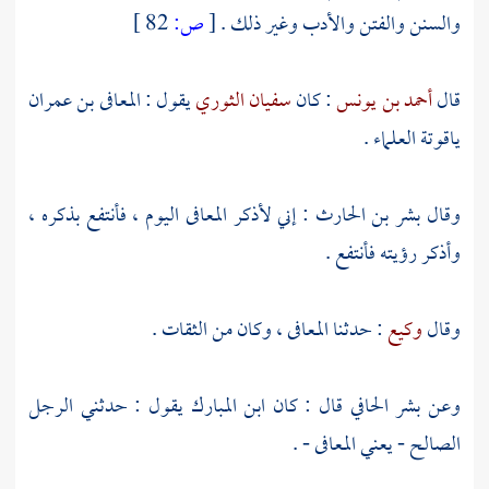
والسنن والفتن والأدب وغير ذلك .
[
ص:
82 ]
قال
أحمد بن يونس
: كان
سفيان الثوري
يقول :
المعافى بن عمران
ياقوتة العلماء .
وقال
بشر بن الحارث
: إني لأذكر
المعافى
اليوم ، فأنتفع بذكره ،
وأذكر رؤيته فأنتفع .
وقال
وكيع
: حدثنا
المعافى
، وكان من الثقات .
وعن
بشر الحافي
قال : كان
ابن المبارك
يقول : حدثني الرجل
الصالح - يعني
المعافى
- .