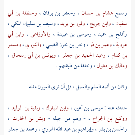
وسمع
هشام بن حسان
،
وجعفر بن برقان
،
وحنظلة بن أبي
سفيان
،
وابن جريج
،
وثور بن يزيد
،
وسيف بن سليمان المكي
،
وأفلح بن حميد
،
وموسى بن عبيدة
،
والأوزاعي
،
وابن أبي
عروبة
،
وعمر بن ذر
،
ومحل بن محرز الضبي
،
والثوري
،
ومسعر
بن كدام
،
وعبد الحميد بن جعفر
،
ويونس بن أبي إسحاق
،
ومالك بن مغول
، وخلقا من طبقتهم .
وكان من أئمة العلم والعمل ، قل أن ترى العيون مثله .
حدث عنه :
موسى بن أعين
،
وابن المبارك
،
وبقية بن الوليد
،
ووكيع بن الجراح
، - وهم من جيله -
وبشر بن الحارث
،
والحسن بن بشر
،
وإبراهيم بن عبد الله الهروي
،
ومحمد بن جعفر