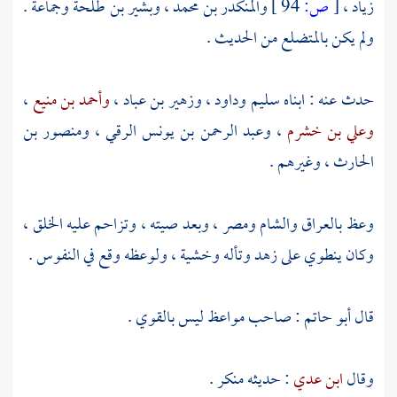
زياد
،
[
ص:
94 ]
والمنكدر بن محمد
،
وبشير بن طلحة
وجماعة .
ولم يكن بالمتضلع من الحديث .
حدث عنه : ابناه
سليم
وداود
،
وزهير بن عباد
،
وأحمد بن منيع
،
وعلي بن خشرم
،
وعبد الرحمن بن يونس الرقي
،
ومنصور بن
الحارث
، وغيرهم .
وعظ
بالعراق
والشام
ومصر
، وبعد صيته ، وتزاحم عليه الخلق ،
وكان ينطوي على زهد وتأله وخشية ، ولوعظه وقع في النفوس .
قال
أبو حاتم
: صاحب مواعظ ليس بالقوي .
وقال
ابن عدي
: حديثه منكر .