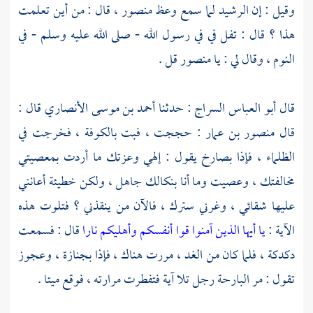
وقيل : إن
الرشيد
لما سمع وعظ
منصور
، قال : من أين تعلمت
هذا ؟ قال : تفل في في رسول الله - صلى الله عليه وسلم - في
النوم ، وقال لي : يا منصور قل .
قال
أبو العباس السراج
: حدثنا
أحمد بن موسى الأنصاري
قال :
قال
منصور بن عمار
: حججت ، فبت
بالكوفة
، فخرجت في
الظلماء ، فإذا بصارخ يقول : إلهي وعزتك ما أردت بمعصيتي
مخالفتك ، وعصيت وما أنا بنكالك جاهل ، ولكن خطيئة أعانني
عليها شقائي ، وغرني سترك ، فالآن من ينقذني ؟ فتلوت هذه
الآية :
يا أيها الذين آمنوا قوا أنفسكم وأهليكم نارا
قال : فسمعت
دكدكة ، فلما كان من الغد ، مررت هناك ، فإذا بجنازة ، وعجوز
تقول : مر البارحة رجل تلا آية فتفطرت مرارته ، فوقع ميتا .