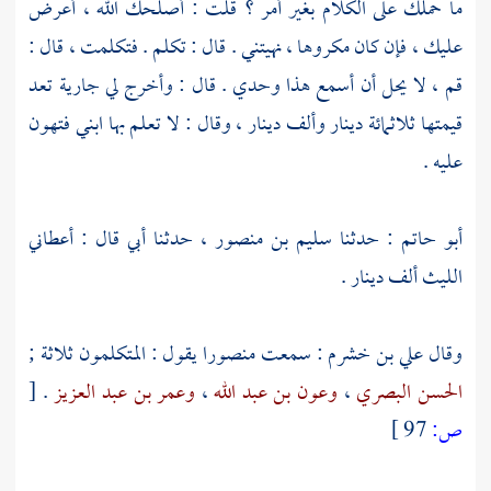
ما حملك على الكلام بغير أمر ؟ قلت : أصلحك الله ، أعرض
عليك ، فإن كان مكروها ، نهيتني . قال : تكلم . فتكلمت ، قال :
قم ، لا يحل أن أسمع هذا وحدي . قال : وأخرج لي جارية تعد
قيمتها ثلاثمائة دينار وألف دينار ، وقال : لا تعلم بها ابني فتهون
عليه .
أبو حاتم
: حدثنا
سليم بن منصور
، حدثنا أبي قال : أعطاني
الليث
ألف دينار .
وقال
علي بن خشرم
: سمعت
منصورا
يقول : المتكلمون ثلاثة ;
الحسن البصري
،
وعون بن عبد الله
،
وعمر بن عبد العزيز
.
[
ص:
97 ]