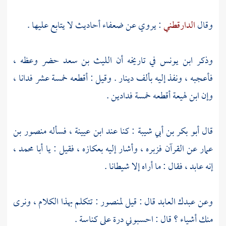
وقال
الدارقطني
: يروي عن ضعفاء أحاديث لا يتابع عليها .
وذكر
ابن يونس
في تاريخه أن
الليث بن سعد
حضر وعظه ،
فأعجبه ، ونفذ إليه بألف دينار . وقيل : أقطعه خمسة عشر فدانا ،
وإن
ابن لهيعة
أقطعه خمسة فدادين .
قال
أبو بكر بن أبي شيبة
: كنا عند
ابن عيينة
، فسأله
منصور بن
عمار
عن القرآن فزبره ، وأشار إليه بعكازه ، فقيل : يا
أبا محمد
،
إنه عابد ، فقال : ما أراه إلا شيطانا .
وعن
عبدك العابد
قال : قيل
لمنصور
: تتكلم بهذا الكلام ، ونرى
منك أشياء ؟ قال : احسبوني درة على كناسة .