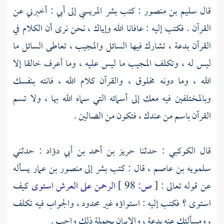
قال
سليم بن منصور
: كتب
بشر المريسي
إلى أبي : أخبرني عن
القرآن . فكتب إليه : عافانا الله وإياك ، نحن نرى أن الكلام في
القرآن بدعة ، تشارك فيها السائل والمجيب ، تعاطى السائل ما
ليس له ، وتكلف المجيب ما ليس عليه ، وما أعرف خالقا إلا
الله ، وما دونه مخلوق ، والقرآن كلام الله ، فانته بنفسك
وبالمختلفين فيه معك إلى أسمائه التي سماه الله بها ، ولا تسم
القرآن باسم من عندك ، فتكون من الضالين .
قال
الكوكبي
: حدثنا
حريز بن أحمد بن أبي دؤاد
: حدثني
سلمويه بن عاصم
، قال : كتب
بشر
إلى
منصور بن عمار
يسأله
عن قوله تعالى :
[
ص:
98 ]
الرحمن على العرش استوى
كيف
استوى ؟ فكتب إليه : استواؤه غير محدود ، والجواب فيه تكلف
، ومسألتك عنه بدعة ، والإيمان بجملة ذلك واجب .