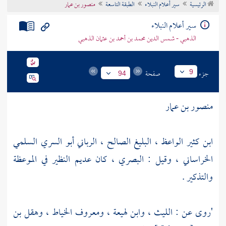
الرئيسية
سير أعلام النبلاء
الطبقة التاسعة
منصور بن عمار
تراجم الأعلام
سير أعلام النبلاء
الذهبي - شمس الدين محمد بن أحمد بن عثمان الذهبي
جزء
صفحة
9
94
منصور بن عمار
ابن كثير الواعظ ، البليغ الصالح ، الرباني أبو السري السلمي
الخراساني ، وقيل : البصري ، كان عديم النظير في الموعظة
والتذكير .
'روى عن :
الليث
،
وابن لهيعة
،
ومعروف الخياط
،
وهقل بن