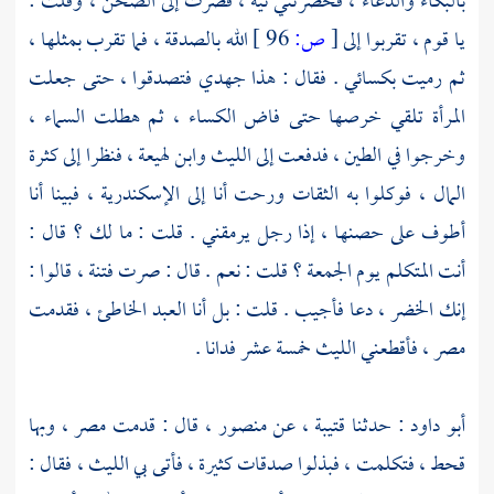
بالبكاء والدعاء ، فحضرتني نية ، فصرت إلى الصحن ، وقلت :
يا قوم ، تقربوا إلى
[
ص:
96 ]
الله بالصدقة ، فما تقرب بمثلها ،
ثم رميت بكسائي . فقال : هذا جهدي فتصدقوا ، حتى جعلت
المرأة تلقي خرصها حتى فاض الكساء ، ثم هطلت السماء ،
وخرجوا في الطين ، فدفعت إلى
الليث
وابن لهيعة
، فنظرا إلى كثرة
المال ، فوكلوا به الثقات ورحت أنا إلى
الإسكندرية
، فبينا أنا
أطوف على حصنها ، إذا رجل يرمقني . قلت : ما لك ؟ قال :
أنت المتكلم يوم الجمعة ؟ قلت : نعم . قال : صرت فتنة ، قالوا :
إنك الخضر ، دعا فأجيب . قلت : بل أنا العبد الخاطئ ، فقدمت
مصر
، فأقطعني
الليث
خمسة عشر فدانا .
أبو داود
: حدثنا
قتيبة
، عن
منصور
، قال : قدمت
مصر
، وبها
قحط ، فتكلمت ، فبذلوا صدقات كثيرة ، فأتى بي
الليث
، فقال :