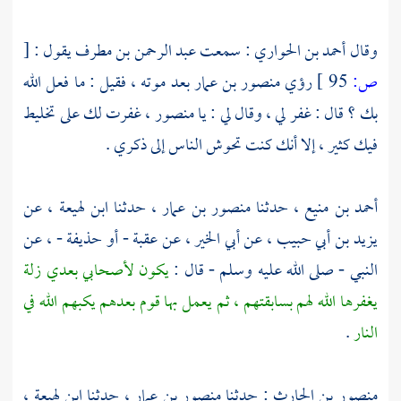
وقال
أحمد بن الحواري
: سمعت
عبد الرحمن بن مطرف
يقول :
[
ص:
95 ]
رؤي
منصور بن عمار
بعد موته ، فقيل : ما فعل الله
بك ؟ قال : غفر لي ، وقال لي : يا
منصور
، غفرت لك على تخليط
فيك كثير ، إلا أنك كنت تحوش الناس إلى ذكري .
أحمد بن منيع
، حدثنا
منصور بن عمار
، حدثنا
ابن لهيعة
، عن
يزيد بن أبي حبيب
، عن
أبي الخير
، عن
عقبة
- أو
حذيفة
- ، عن
النبي - صلى الله عليه وسلم - قال :
يكون لأصحابي بعدي زلة
يغفرها الله لهم بسابقتهم ، ثم يعمل بها قوم بعدهم يكبهم الله في
النار
.
منصور بن الحارث
: حدثنا
منصور بن عمار
، حدثنا
ابن لهيعة
،