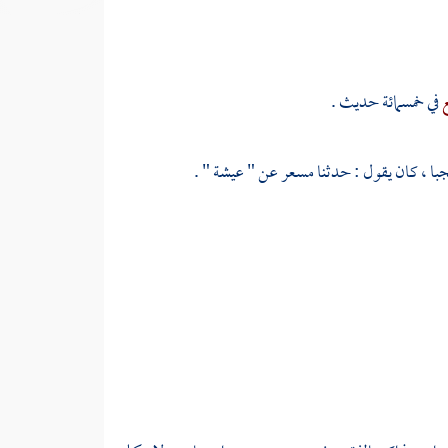
ع
في خمسمائة حديث .
با ، كان يقول : حدثنا
مسعر
عن "
عيشة
" .