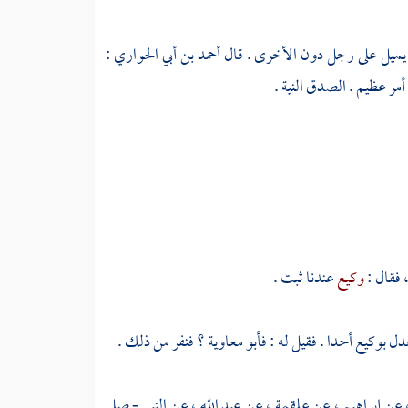
ا يميل على رجل دون الأخرى . قال
أحمد بن أبي الحواري
:
ر عظيم . الصدق النية .
 فقال :
وكيع
عندنا ثبت .
عدل
بوكيع
أحدا . فقيل له :
فأبو معاوية
؟ فنفر من ذلك .
 عن
إبراهيم
، عن
علقمة
، عن
عبد الله ،
عن النبي - صلى