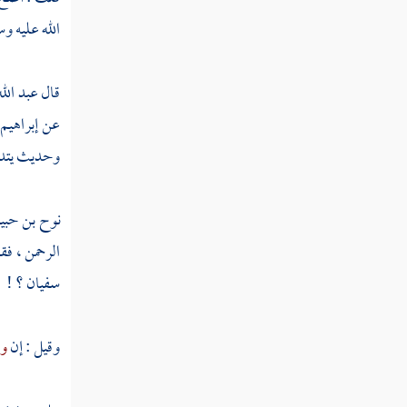
عبد الوهاب الثقفي
الله عليه وس
أحمد بن بشير
قال
عبد الل
عبد الأعلى
عن
إبراهيم
عبد الله بن نمير
وحديث يتداو
يونس بن بكير
نوح بن حب
علي بن عاصم
الرحمن
، فق
عاصم بن علي بن عاصم
سفيان
؟ !
محمد بن بشر
وقيل : إن
وك
عمر بن هارون
أبو أسامة