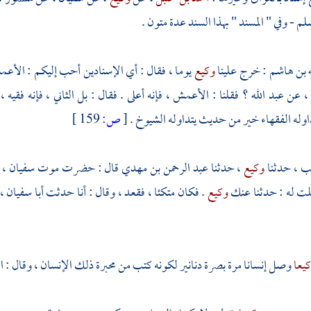
لم - وفي " المسند " بهذا السند عدة متون .
ه بن هاشم
: خرج علينا
وكيع
يوما ، فقال : أي الإسنادين أحب إليكم :
الأع
، عن
عبد الله
؟ فقلنا :
الأعمش
، فإنه أعلى . فقال : بل الثاني ، فإنه فق
له الفقهاء خير من حديث يتداوله الشيوخ .
[
ص:
159 ]
يب
، حدثنا
وكيع
، حدثنا
عبد الرحمن بن مهدي
قال : حضرت موت
سفيان
، 
لت له : حدثنا عنك
وكيع
. فكان متكئا ، فقعد ، وقال : أنا حدثت
أبا سفيان
،
يعا
وصل إنسانا مرة بصرة دنانير لكونه كتب من محبرة ذلك الإنسان ، وقال : ا