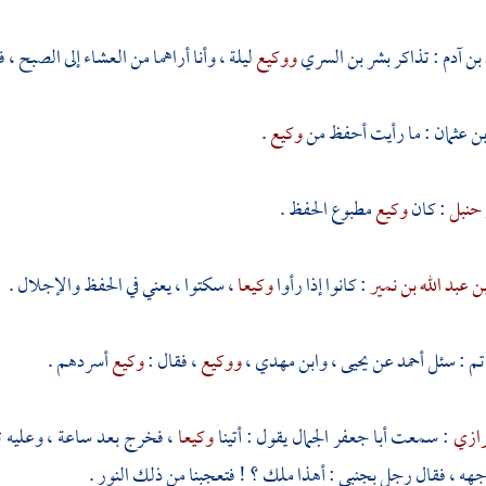
بن آدم
: تذاكر
بشر بن السري
ووكيع
ليلة ، وأنا أراهما من العشاء إلى الصبح ،
ن عثمان
: ما رأيت أحفظ من
وكيع
.
 حنبل
: كان
وكيع
مطبوع الحفظ .
ن عبد الله بن نمير
: كانوا إذا رأوا
وكيعا
، سكتوا ، يعني في الحفظ والإجلال .
تم
: سئل
أحمد
عن
يحيى
،
وابن مهدي
،
ووكيع
، فقال :
وكيع
أسردهم .
لرازي
: سمعت
أبا جعفر الجمال
يقول : أتينا
وكيعا
، فخرج بعد ساعة ، وعليه ثيا
جهه ، فقال رجل بجنبي : أهذا ملك ؟ ! فتعجبنا من ذلك النور .