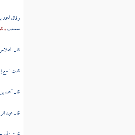
مسكين
معمر
وقال
أحمد 
سمعت
وكي
أبو تميلة
الوليد بن مسلم
قال
الفلاس
محمد بن أبي عدي
قلت : مع إما
عبد الملك بن صالح
عبد الله بن وهب
قال
أحمد بن
محمد بن حمير
قال
عبد الر
مخلد بن الحسين
مخلد بن يزيد
قلت : أصح 