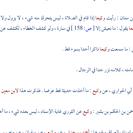
بن سنان
: رأيت
وكيعا
إذا قام في الصلاة ، ليس يتحرك منه شيء ، لا يزول ول
عا
يقول : ما نعيش إلا
[
ص:
158 ]
في سترة ، ولو كشف الغطاء ، لكشف عن أم
: ما سمعت
وكيعا
ذاكرا أحدا بسوء قط .
مته ، كلامه نزر جدا في الرجال .
 أبي الحواري
، عن
وكيع
: ما أخذت حديثا قط عرضا . فذكرت هذا
لابن معين
،
حمن بن الحكم بن بشير
:
وكيع
عن
الثوري
غاية الإسناد ، ليس بعده شيء ، ما أ
إسناد
بالعراق
وغيرها :
أحمد بن حنبل
، عن
وكيع
، عن
سفيان
، عن
منصور
،