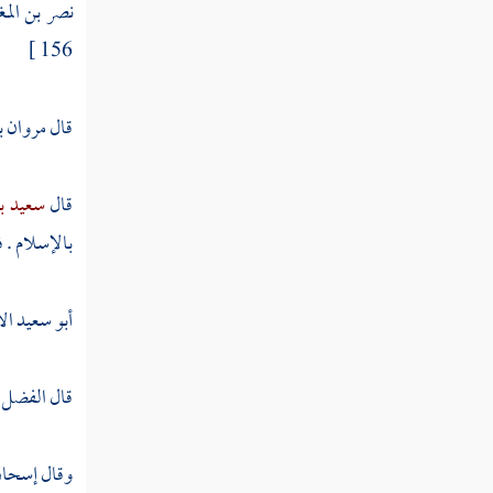
نصر بن المغ
ابن علية
156 ]
عبد الرحمن بن القاسم
قال
مروان ب
محمد بن يوسف
خالد بن الحارث
قال
سعيد ب
إبراهيم بن الأغلب
بالإسلام . 
عبد الصمد بن علي
أبو سعيد ا
الكسائي
محمد بن الحسن
قال
الفضل 
المحاربي
وقال
إسحاق
يحيى بن سعيد