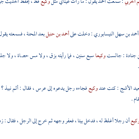
م الحربي
: سمعت
أحمد
يقول : ما رأت عيناي مثل
وكيع
قط ، يحفظ الحديث جيد
أحمد بن سهل النيسابوري
: دخلت على
أحمد بن حنبل
بعد المحنة ، فسمعته يقول
 جنادة
: جالست
وكيعا
سبع سنين ، فما رأيته بزق ، ولا مس حصاة ، ولا جلس 
عيد الأشج
: كنت عند
وكيع
فجاءه رجل يدعوه إلى عرس ، فقال : أثم نبيذ ؟ قا
ام .
كيع
أن رجلا أغلظ له ، فدخل بيتا ، فعفر وجهه ثم خرج إلى الرجل ، فقال : ز