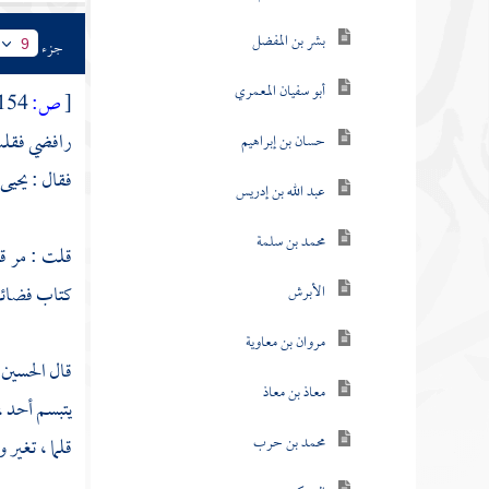
بشر بن المفضل
جزء
9
أبو سفيان المعمري
[
ص:
154 ]
رافضي فقل
حسان بن إبراهيم
فقال :
يحيى
عبد الله بن إدريس
محمد بن سلمة
قلت : مر ق
كتاب فضائل 
الأبرش
مروان بن معاوية
قال
الحسين 
معاذ بن معاذ
يتبسم أحد 
محمد بن حرب
قلما ، تغير 