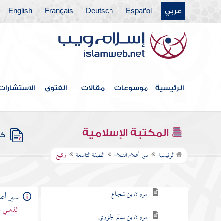
عربي
Español
Deutsch
Français
English
الطبقة الثانية
الطبقة الثالثة
الطبقة الرابعة
الطبقة الخامسة
الرئيسية
موسوعات
مقالات
الفتوى
الاستشارات
الطبقة السادسة
الطبقة السابعة
المكتبة الإسلامية
كتب
الطبقة التاسعة
الرئيسية
سير أعلام النبلاء
الطبقة التاسعة
وكيع
حفص بن غياث
مروان بن شجاع
سير أعلا
الذهبي -
مروان بن سالم الجزري