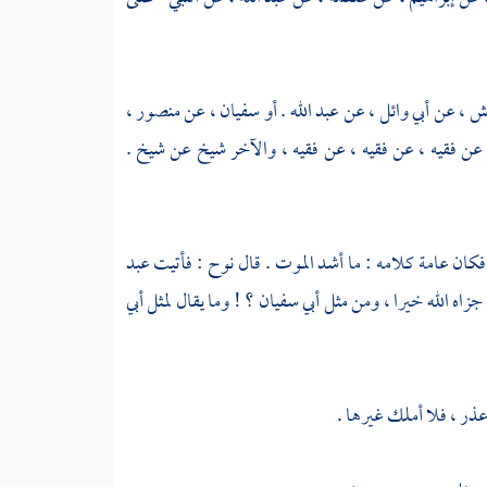
مش
، عن
أبي وائل
، عن
عبد الله
. أو
سفيان
، عن
منصور
،
يه ، عن فقيه ، عن فقيه ، عن فقيه ، والآخر شيخ عن شيخ .
فكان عامة كلامه : ما أشد الموت . قال
نوح
: فأتيت
عبد
 جزاه الله خيرا ، ومن مثل
أبي سفيان
؟ ! وما يقال لمثل
أبي
عذر ، فلا أملك غيرها .