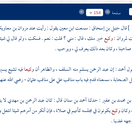
صفحة
154
قال
حنبل بن إسحاق
: سمعت
ابن معين
يقول : رأيت عند
مروان بن معاوية
ت
لمروان
:
وكيع
خير منك ، قال : مني ؟ قلت : نعم . فسكت ، ولو قال لي شي
صاحبنا ، وكان بعد ذلك يعرف لي ، ويرحب .
ول
أحمد
: إن
عبد الرحمن
يسلم منه السلف ، والظاهر أن
وكيعا
فيه تشيع يسير
الصحابة ، سمعناه قدم فيه باب مناقب علي على مناقب
عثمان
- رضي الله عنهما
بن محمد بن عفير
: حدثنا
أحمد بن سنان
قال : كان
عبد الرحمن بن مهدي
لا ي
، وكان
وكيع
يكونون في مجلسه كأنهم في صلاة ، فإن أنكر من أمرهم شيئا انتعل
وجهه غضبا .