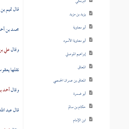
البرمكي
قال
تميم بن
يزيد بن مزيد
أبو معاوية
محمد بن أح
أبو معاوية الأسود
وقال
علي بن
إبراهيم الموصلي
المعافى
نقلها
يعقوب
المعافى بن عمران الحمصي
وقال
أحمد ب
أبو ضمرة
حكام بن سالم
قال
عبد الله
ابن الإمام