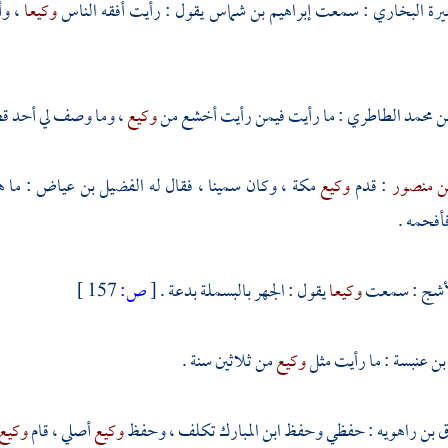
يرة البخاري
: سمعت
إبراهيم بن شماس
يقول : رأيت أفقه الناس
وكيعا
، و
ن محمد الطاطري
: ما رأيت فيمن رأيت أخشع من
وكيع
، وما وصف لي أحد قط 
ن منصور
: قدم
وكيع
مكة
، وكان سمينا ، فقال له
الفضيل بن عياض
: ما 
فأفحمه .
لأشج
: سمعت
وكيعا
يقول : الجهر بالبسملة بدعة .
[
ص:
157 ]
بن عنبسة
: ما رأيت مثل
وكيع
من ثلاثين سنة .
 بن راهويه
: حفظي وحفظ
ابن المبارك
تكلف ، وحفظ
وكيع
أصلي ، قام
وكيع