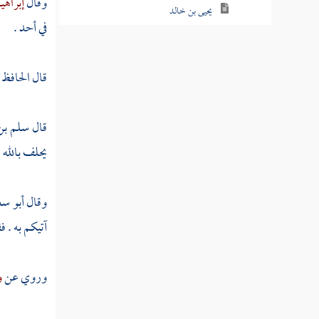
وقال
إبراهي
يحيى بن خالد
في أحد .
الفضل بن يحيى
قال
الحافظ 
الأحمر
منصور بن عمار
قال
سلم بن
العباس بن الأحنف
يحلف بالله .
غندر
وقال
أبو س
شعيب
آتيكم به . فق
السيناني
يزيد بن سمرة
وروي عن
و
يزيد بن شجرة