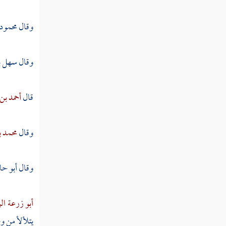
وكيع
وقال
محمود 
الجراح بن مليح
وقال
سهل ب
يوسف بن أسباط
إسحاق الأزرق
قال
أحمد بن
محمد بن فضيل
وقال
محمد ب
يحيى القطان
شعيب بن حرب
وقال
أبو حا
بهز بن أسد
أبو زرعة ا
عبد الرحمن بن مهدي
يتلألأ من و