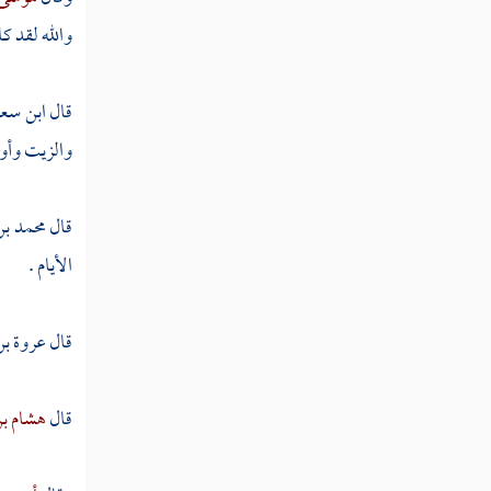
سعد بن معاذ
والله لقد ك
زيد بن الخطاب
قال
ابن سع
أسعد بن زرارة
والزيت وأوقد
عتبة بن غزوان
عكاشة بن محصن
قال
محمد ب
الأيام .
ثابت بن قيس
شهداء أجنادين واليرموك
قال
عروة بن
طليحة بن خويلد
قال
هشام ب
سعد بن الربيع
معن بن عدي