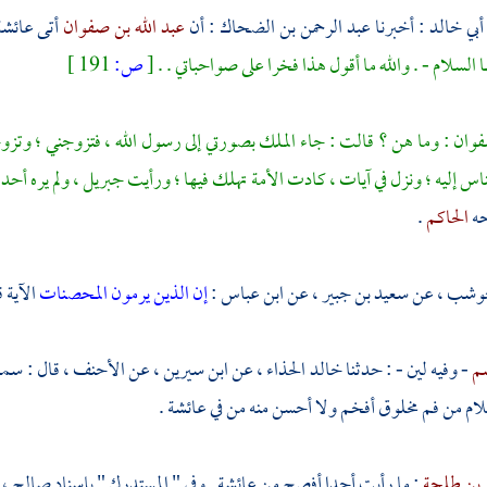
أبي خالد
: أخبرنا
عبد الرحمن بن الضحاك
: أن
عبد الله بن صفوان
أتى
عائش
 السلام - . والله ما أقول هذا فخرا على صواحباتي . .
[
ص:
191 ]
فوان
: وما هن ؟ قالت : جاء الملك بصورتي إلى رسول الله ، فتزوجني ؛ وتزوج
س إليه ؛ ونزل في آيات ، كادت الأمة تهلك فيها ؛ ورأيت
جبريل
، ولم يره أحد
ه
الحاكم
.
 حوشب
، عن
سعيد بن جبير
، عن
ابن عباس
:
إن الذين يرمون المحصنات
الآية 
صم
- وفيه لين - : حدثنا
خالد الحذاء
، عن
ابن سيرين
، عن
الأحنف
، قال : س
م من فم مخلوق أفخم ولا أحسن منه من في
عائشة
.
بن طلحة
: ما رأيت أحدا أفصح من
عائشة
. وفي " المستدرك " بإسناد صالح ،