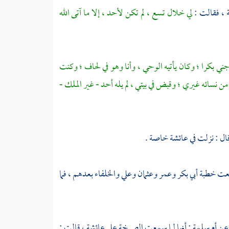
ة
، فقالت :
لي خلال تسع ، لم تكن لأحد ، إلا ما آتى الله
ني بكرا ؛ وكان يأتيه الوحي ، وأنا وهو في لحاف ؛ وكنت
 من نسائه غيري ؛ وقبض في بيتي ، لم يله أحد - غير الملك -
قال : نزلت في
عائشة
خاصة .
معت خطبة
أبي بكر
وعمر
وعثمان
وعلي
والخلفاء بعدهم ، فما
 عن
أم سلمة
: أنها لما سمعت الصرخة على
عائشة
، قالت :