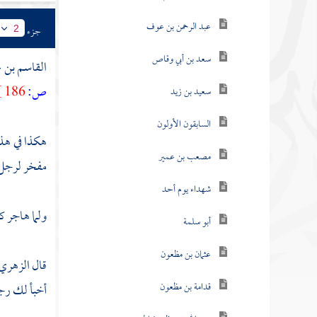
عبد الرحمن بن عوف
جزء
2
سعد بن أبي وقاص
القاسم بن ع
ص:
186 ]
سعيد بن زيد
السابقون الأولون
هكذا في هذه
مصعب بن عمير
مفخر لرجل ت
شهداء يوم أحد
ولما هاجر ك
أبو سلمة
عثمان بن مظعون
قال
الزهري
قدامة بن مظعون
أخبأ لك رج