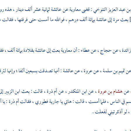
ن عبد العزيز التنوخي
: قضى
معاوية
عن
عائشة
ثمانية عشر ألف دينار ، هذه ر
بعث مرة إلى
عائشة
بمائة ألف درهم ، فوالله ما أمست حتى فرقتها ، فقالت لها
زائدة
، عن
حجاج
، عن
عطاء
: أن
معاوية
بعث إلى
عائشة
بقلادة بمائة ألف ، فق
عن
تميم بن سلمة
، عن
عروة
، عن
عائشة
: أنها تصدقت بسبعين ألفا ؛ وإنها لت
 عن
هشام بن عروة
، عن
ابن المنكدر
، عن
أم ذرة
، قالت : بعث
ابن الزبير
إل
في الناس ، فلما أمست ، قالت : هاتي يا جارية فطوري ، فقالت
أم ذرة
: يا 
 ، لو أذكرتيني لفعلت .