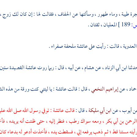
ة طيبة ، وماء طهور ، وسألتها عن الحفاف ، فقالت لها : إن كان لك زوج ، 
:
189 ]
المعليان ، ثقتان .
العدوية
، قالت : رأيت على
عائشة
ملحفة صفراء .
دثنا
ابن أبي الزناد
، عن
هشام
، عن أبيه ، قال : ربما روت
عائشة
القصيدة ستين بي
حماد ،
عن
إبراهيم النخعي
، قال : قالت
عائشة
: يا ليتني كنت ورقة من هذه الش
عن
أيوب
، عن
ابن أبي مليكة
، قال :
قالت
عائشة
: توفي رسول الله صلى الله عل
لرحمن بن أبي بكر
، ومعه سواك رطب ، فنظر إليه ، حتى ظننت أنه يريده ، فأخذ
يته مستنا قط ؛ ثم ذهب يرفعه إلي ، فسقطت يده ، فأخذت أدعو له بدعاء كان 