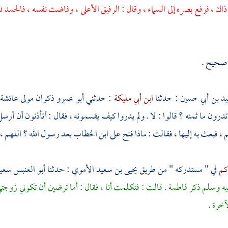
ذاك ، فرفع بصره إلى السماء ، وقال : الرفيق الأعلى ، وفاضت نفسه ، فالحمد لل
صحيح .
د بن أبي حسين
: حدثنا
ابن أبي مليكة
: حدثني
أبو عمرو ذكوان مولى عائشة
درون ما ثمنه ؟ قالوا : لا . ولم يدروا كيف يقسمونه ، فقال : أتأذنون أن أرسل 
م ، فبعث به إليها ، فقالت : ماذا فتح على
ابن الخطاب
بعد رسول الله ؟ اللهم ، 
اكم
في " مستدركه " من طريق
يحيى بن سعيد الأموي
: حدثنا
أبو العنبس سعي
ليه وسلم ذكر
فاطمة
. قالت : فتكلمت أنا ، فقال : أما ترضين أن تكوني زوجتي 
لآخرة
.