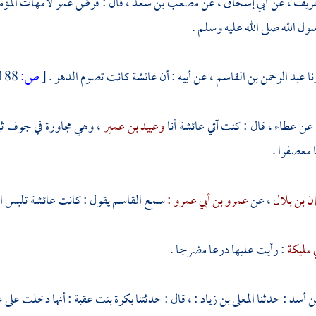
طريف
، عن
أبي إسحاق
، عن
مصعب بن سعد
، قال : فرض
عمر
لأمهات المؤم
سول الله صلى الله عليه وسلم .
نا
عبد الرحمن بن القاسم
، عن أبيه : أن
عائشة
كانت تصوم الدهر .
[
ص:
188 ]
 عن
عطاء
، قال : كنت آتي
عائشة
أنا
وعبيد بن عمير
، وهي مجاورة في جوف ثبير
 معصفرا .
ن بن بلال
، عن
عمرو بن أبي عمرو :
سمع
القاسم
يقول : كانت
عائشة
تلبس ال
ي مليكة
: رأيت عليها درعا مضرجا .
ن أسد
: حدثنا
المعلى بن زياد
: ، قال : حدثتنا
بكرة بنت عقبة
: أنها دخلت على
ع