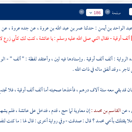
صفحة
186
بد الواحد بن أيمن
: حدثنا
عمر بن عبد الله بن عروة
، عن جده
عروة
، عن
ع
ألف أوقية - فقال النبي صلى الله عليه وسلم : يا
عائشة
، كنت لك
كأبي زرع
لأ
 الرواية : ألف ألف أوقية . وإسنادها فيه لين ، وأعتقد لفظة : " ألف " - ال
اجر ، وقد أنفق ماله في ذات الله .
ان قد بقي معه ستة آلاف درهم ، فأخذها صحبته أما ألف ألف أوقية ، فلا تجتمع
 ،
عن
القاسم بن محمد :
إن
معاوية
لما حج ، قدم ، فدخل على
عائشة
، فلم يشهد
لا يقتلك بأخي
محمد
؟ قال : صدقت - وفي رواية أخرى : قال لها : ما كنت لتفعل