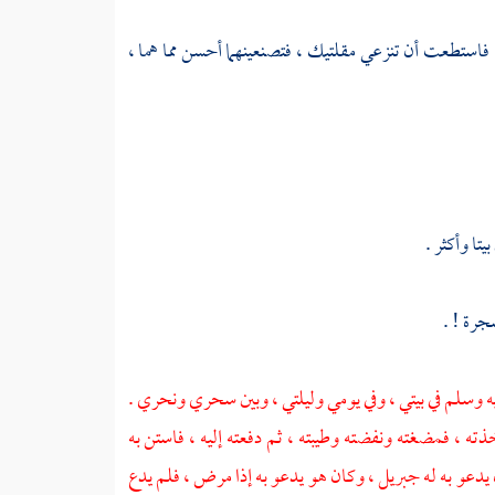
فاستطعت أن تنزعي مقلتيك ، فتصنعينهما أحسن مما هما ،
تا وأكثر .
جرة ! .
يه وسلم في بيتي ، وفي يومي وليلتي ، وبين سحري ونحري .
ته ، فمضغته ونفضته وطيبته ، ثم دفعته إليه ، فاستن به
يدعو به له
جبريل
، وكان هو يدعو به إذا مرض ، فلم يدع