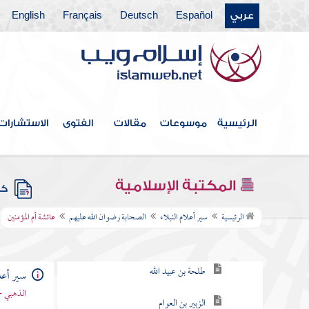
عربي
Español
Deutsch
Français
English
الرئيسية
موسوعات
مقالات
الفتوى
الاستشارات
فهرس الكتاب
المكتبة الإسلامية
كتب
الصحابة رضوان الله عليهم
الرئيسية
سير أعلام النبلاء
الصحابة رضوان الله عليهم
عائشة أم المؤمنين
أبو عبيدة بن الجراح
طلحة بن عبيد الله
سير أعلا
الذهبي -
الزبير بن العوام