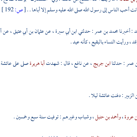
انت أحب الناس إلى رسول الله صلى الله عليه وسلم إلا أباها . .
[
ص:
192 ]
د
: أخبرنا
محمد بن عمر
: حدثني
ابن أبي سبرة
، عن
عثمان بن أبي عتيق
، عن أب
 ، ورأيت النساء بالبقيع ، كأنه عيد .
ن عمر
: حدثنا
ابن جريج
، عن
نافع
، قال : شهدت
أبا هريرة
صلى على
عائشة
 الزبير
: دفنت
عائشة
ليلا .
ن عروة
،
وأحمد بن حنبل
، وشباب وغيرهم : توفيت سنة سبع وخمسين .