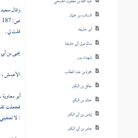
عبد الله بن مظعون الجمحي
وقال
سعيد ب
السائب بن عثمان
ص:
187 ]
أبو حذيفة
قلت لي .
سالم مولى أبي حذيفة
يحيى بن أبي 
شهداء بدر
حمزة بن عبد المطلب
الأعمش
، 
عاقل بن البكير
أبو معاوية
،
خالد بن البكير
فجعلت تقسم 
إياس بن أبي البكير
: لا تعنفيني
عامر بن أبي البكير