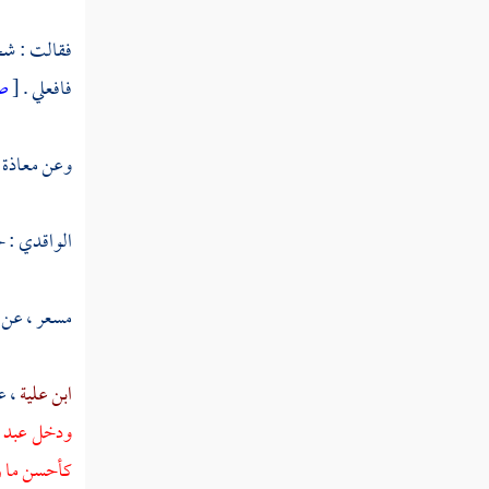
عبد الله بن عبد الله بن الحارث
فقالت : شجر
سعيد بن الحارث
فافعلي .
[
ص
أبو سفيان بن الحارث
وعن
معاذة 
جعفر بن أبي سفيان
جعفر بن أبي طالب
الواقدي
: ح
عقيل بن أبي طالب الهاشمي
مسعر
، عن
زيد بن حارثة
عبد الله بن رواحة
ابن علية
، 
ودخل
عبد ا
شهداء يوم الرجيع
كأحسن ما رأ
شهداء بئر معونة