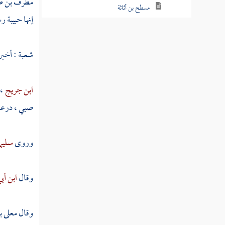
مطرف بن 
مسطح بن أثاثة
إنها حبيبة ر
أبو عبس
شعبة
: أخبر
ابن التيهان
أبو جندل
ابن جريج
،
عبد الله بن سهيل
صبي ، درعا
سهيل بن عمرو
وروى
سليما
البراء بن مالك
نوفل
وقال
ابن أب
الحارث بن نوفل
وقال
معلى ب
عبد الله بن الحارث