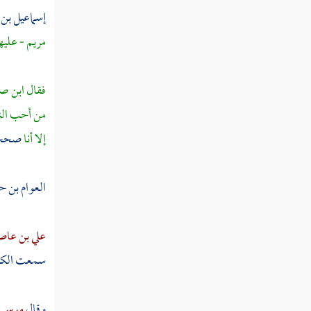
ربيعة بن الحارث
إسماعيل بن 
عبد الله بن الحارث
مريم
- عليها
خالد بن سعيد
فقال
ابن ص
أبان بن سعيد
من أحب النا
عمرو بن سعيد الأموي
إلا أنا
صحح
العلاء بن الحضرمي
العوام بن
سعد بن خيثمة
البراء بن معرور
علي بن عا
سمعت الكلا
بشر بن البراء
سعد بن عبادة
وقال
موسى 