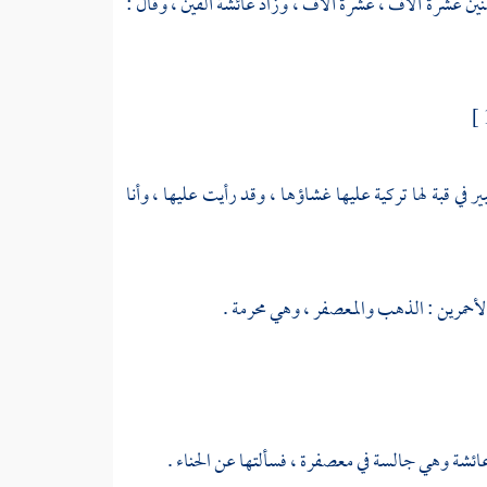
نين عشرة آلاف ، عشرة آلاف ، وزاد
عائشة
ألفين ، وقال :
 في قبة لها تركية عليها غشاؤها ، وقد رأيت عليها ، وأنا
أحمرين : الذهب والمعصفر ، وهي محرمة .
ائشة
وهي جالسة في معصفرة ، فسألتها عن الحناء .