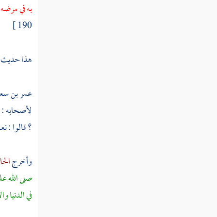
به في مرضه 
كلثوم بن الهدم
190 ]
أبو دجانة الأنصاري
هذا حديث 
خبيب بن عدي
معاذ بن عمرو بن الجموح
عمر بن سعي
معوذ بن عمرو
لأصحابه : ت
؟ قالوا : نع
خلاد بن عمرو
عمرو بن الجموح
وأخرج
الح
عبيدة بن الحارث
صلى الله ع
في الدنيا وا
أعيان البدريين