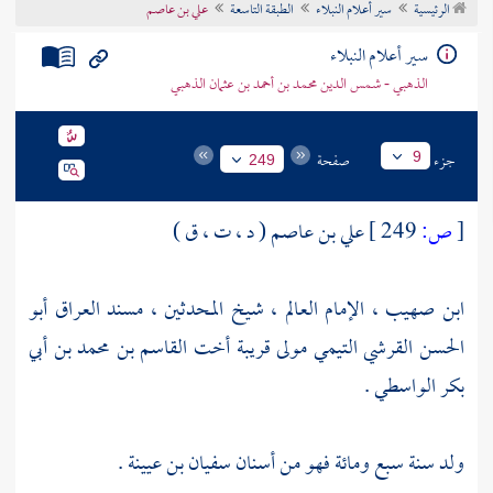
الرئيسية
سير أعلام النبلاء
الطبقة التاسعة
علي بن عاصم
تراجم الأعلام
سير أعلام النبلاء
الذهبي - شمس الدين محمد بن أحمد بن عثمان الذهبي
جزء
صفحة
9
249
[
ص:
249 ]
علي بن عاصم ( د ، ت ، ق )
ابن صهيب ، الإمام العالم ، شيخ المحدثين ، مسند العراق أبو
الحسن القرشي التيمي مولى قريبة أخت القاسم بن محمد بن أبي
بكر الواسطي .
ولد سنة سبع ومائة فهو من أسنان
سفيان بن عيينة
.