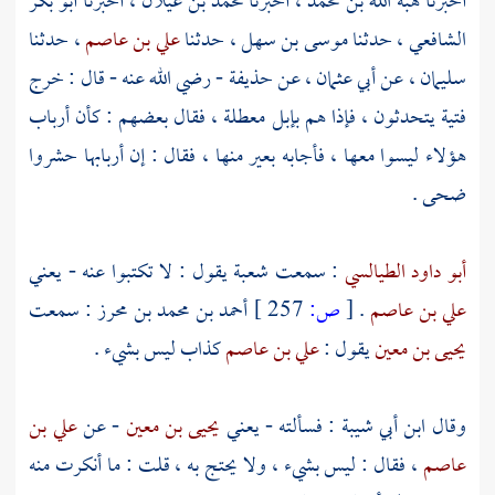
أخبرنا
هبة الله بن محمد
، أخبرنا
محمد بن غيلان
، أخبرنا
أبو بكر
الشافعي
، حدثنا
موسى بن سهل
، حدثنا
علي بن عاصم
، حدثنا
سليمان
، عن
أبي عثمان
، عن
حذيفة
- رضي الله عنه - قال : خرج
فتية يتحدثون ، فإذا هم بإبل معطلة ، فقال بعضهم : كأن أرباب
هؤلاء ليسوا معها ، فأجابه بعير منها ، فقال : إن أربابها حشروا
ضحى .
أبو داود الطيالسي
: سمعت
شعبة
يقول : لا تكتبوا عنه - يعني
علي بن عاصم
.
[
ص:
257 ]
أحمد بن محمد بن محرز
: سمعت
يحيى بن معين
يقول :
علي بن عاصم
كذاب ليس بشيء .
وقال
ابن أبي شيبة
: فسألته - يعني
يحيى بن معين
- عن
علي بن
عاصم
، فقال : ليس بشيء ، ولا يحتج به ، قلت : ما أنكرت منه