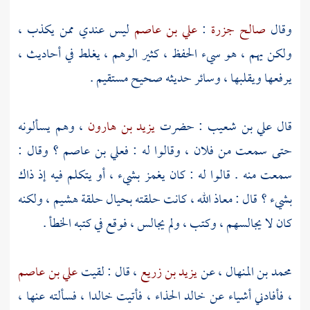
وقال
صالح جزرة
:
علي بن عاصم
ليس عندي ممن يكذب ،
ولكن يهم ، هو سيء الحفظ ، كثير الوهم ، يغلط في أحاديث ،
يرفعها ويقلبها ، وسائر حديثه صحيح مستقيم .
قال
علي بن شعيب
: حضرت
يزيد بن هارون
، وهم يسألونه
حتى سمعت من فلان ، وقالوا له :
فعلي بن عاصم
؟ وقال :
سمعت منه . قالوا له : كان يغمز بشيء ، أو يتكلم فيه إذ ذاك
بشيء ؟ قال : معاذ الله ، كانت حلقته بحيال حلقة
هشيم
، ولكنه
كان لا يجالسهم ، وكتب ، ولم يجالس ، فوقع في كتبه الخطأ .
محمد بن المنهال
، عن
يزيد بن زريع
، قال : لقيت
علي بن عاصم
، فأفادني أشياء عن
خالد الحذاء
، فأتيت
خالدا
، فسألته عنها ،