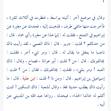
]
وقال في موضع آخر : أتيته
بواسط
، فنظرت في أثلاث كثيرة ،
فأخرجت منها مائتي طرف ، فذهبت إليه ، فحدث عن
مغيرة
عن
إبراهيم
في التمتع ، فقلت له : إنما هذا عن
مغيرة
رأي
حماد
. قال :
من حدثكم ؟ قلت :
جرير
. قال : ذاك الصبي ، لقد رأيت ذاك
ناعسا ما يعقل ما يقال له . قال : ومر شيء آخر ، فقلت :
يخالفونك . قال : من ؟ قلت :
أبو عوانة
، فصاح ، وقال : ذاك
العبد ! ومر بشيء ، فقلت : يخالفونك ، فقال : من ؟ قلت :
إسماعيل بن إبراهيم
. قال : ومن ذا ؟ قلت :
ابن علية
. قال : ما
رأيت ذاك يطلب حديثا قط ، وقال
لشعبة
: ذاك المسكين ! كنت
أكلم له خالدا الحذاء ، فيحدثه . رواها
عبد الله بن المديني
عن
أبيه .