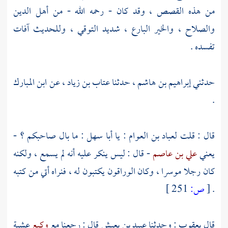
من هذه القصص ، وقد كان - رحمه الله - من أهل الدين
والصلاح ، والخير البارع ، شديد التوقي ، وللحديث آفات
تفسده .
حدثني
إبراهيم بن هاشم
، حدثنا
عتاب بن زياد
، عن
ابن المبارك
.
قال : قلت
لعباد بن العوام
: يا
أبا سهل
: ما بال صاحبكم ؟ -
يعني
علي بن عاصم
- قال : ليس ينكر عليه أنه لم يسمع ، ولكنه
كان رجلا موسرا ، وكان الوراقون يكتبون له ، فنراه أتي من كتبه
.
[
ص:
251 ]
قال
يعقوب
: وحدثنا
عبيد بن يعيش
قال : رجعنا مع
وكيع
عشية