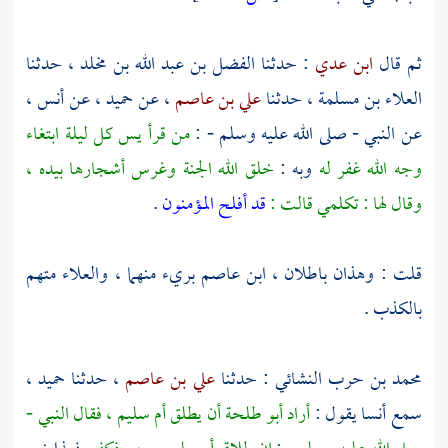
ثم قال
ابن عدي
: حدثنا
الفضل بن عبد الله بن مخلد
، حدثنا
العلاء بن مسلمة
، حدثنا
علي بن عاصم
، عن
حميد
، عن
أنس
،
عن النبي - صلى الله عليه وسلم - :
من قرأ يس كل ليلة ابتغاء
وجه الله غفر له
وبه :
خلق الله الجنة وغرس أشجارها بيده ،
وقال لها : تكلمي قالت :
قد أفلح المؤمنون
.
قلت : وهذان باطلان ،
ابن عاصم
بريء منهما ،
والعلاء
متهم
بالكذب .
محمد بن حرب النشائي
: حدثنا
علي بن عاصم
، حدثنا
حميد
،
سمع
أنسا
يقول :
أراد
أبو طلحة
أن يطلق
أم سليم
، فقال النبي -