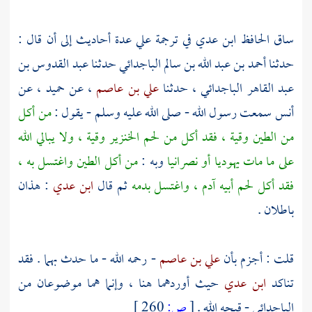
ساق
الحافظ ابن عدي
في ترجمة علي عدة أحاديث إلى أن قال :
حدثنا
أحمد بن عبد الله بن سالم الباجدائي
حدثنا
عبد القدوس بن
عبد القاهر الباجدائي
، حدثنا
علي بن عاصم
، عن
حميد
، عن
أنس
سمعت رسول الله - صلى الله عليه وسلم - يقول :
من أكل
من الطين وقية ، فقد أكل من لحم الخنزير وقية ، ولا يبالي الله
على ما مات يهوديا أو نصرانيا
وبه :
من أكل الطين واغتسل به ،
فقد أكل لحم أبيه آدم ، واغتسل بدمه
ثم قال
ابن عدي
: هذان
باطلان .
قلت : أجزم بأن
علي بن عاصم
- رحمه الله - ما حدث بهما . فقد
تناكد
ابن عدي
حيث أوردهما هنا ، وإنما هما موضوعان من
الباجدائي - قبحه الله .
[
ص:
260 ]