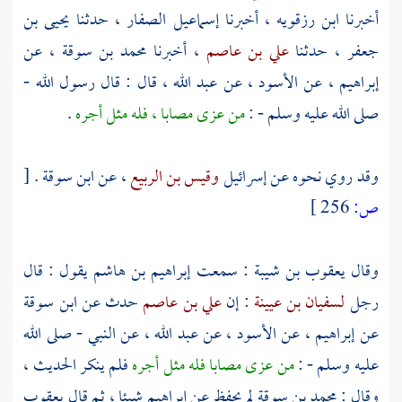
أخبرنا
ابن رزقويه
، أخبرنا
إسماعيل الصفار
، حدثنا
يحيى بن
جعفر
، حدثنا
علي بن عاصم
، أخبرنا
محمد بن سوقة
، عن
إبراهيم
، عن
الأسود
، عن
عبد الله
، قال : قال رسول الله -
صلى الله عليه وسلم - :
من عزى مصابا ، فله مثل أجره
.
وقد روي نحوه عن
إسرائيل
وقيس بن الربيع
، عن
ابن سوقة
.
[
ص:
256 ]
وقال
يعقوب بن شيبة
: سمعت
إبراهيم بن هاشم
يقول : قال
رجل
لسفيان بن عيينة
: إن
علي بن عاصم
حدث عن
ابن سوقة
عن
إبراهيم
، عن
الأسود
، عن
عبد الله
، عن النبي - صلى الله
عليه وسلم - :
من عزى مصابا فله مثل أجره
فلم ينكر الحديث ،
وقال :
محمد بن سوقة
لم يحفظ عن
إبراهيم
شيئا ، ثم قال
يعقوب