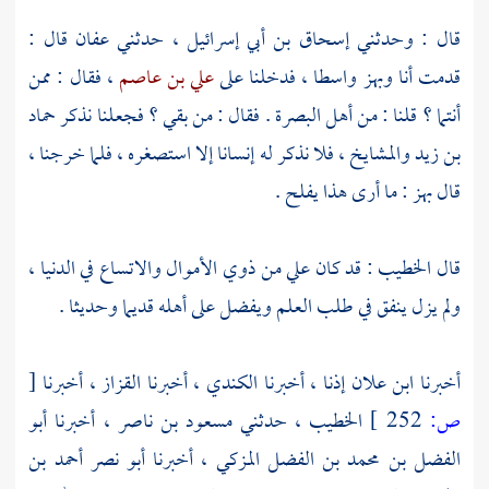
قال : وحدثني
إسحاق بن أبي إسرائيل
، حدثني
عفان
قال :
قدمت أنا
وبهز
واسطا ، فدخلنا على
علي بن عاصم
، فقال : ممن
أنتما ؟ قلنا : من
أهل
البصرة
. فقال : من بقي ؟ فجعلنا نذكر
حماد
بن زيد
والمشايخ ، فلا نذكر له إنسانا إلا استصغره ، فلما خرجنا ،
قال
بهز
: ما أرى هذا يفلح .
قال
الخطيب
: قد كان علي من ذوي الأموال والاتساع في الدنيا ،
ولم يزل ينفق في طلب العلم ويفضل على أهله قديما وحديثا .
أخبرنا
ابن علان
إذنا ، أخبرنا
الكندي
، أخبرنا
القزاز
، أخبرنا
[
ص:
252 ]
الخطيب
، حدثني
مسعود بن ناصر
، أخبرنا
أبو
الفضل بن محمد بن الفضل المزكي
، أخبرنا
أبو نصر أحمد بن