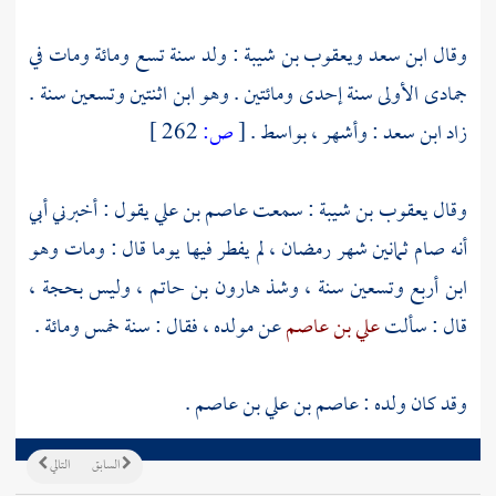
وقال
ابن سعد
ويعقوب بن شيبة
: ولد سنة تسع ومائة ومات في
جمادى الأولى سنة إحدى ومائتين . وهو ابن اثنتين وتسعين سنة .
زاد
ابن سعد
: وأشهر ،
بواسط
.
[
ص:
262 ]
وقال
يعقوب بن شيبة
: سمعت
عاصم بن علي
يقول : أخبرني أبي
أنه صام ثمانين شهر رمضان ، لم يفطر فيها يوما قال : ومات وهو
ابن أربع وتسعين سنة ، وشذ
هارون بن حاتم
، وليس بحجة ،
قال : سألت
علي بن عاصم
عن مولده ، فقال : سنة خمس ومائة .
وقد كان ولده :
عاصم بن علي بن عاصم
.
السابق
التالي