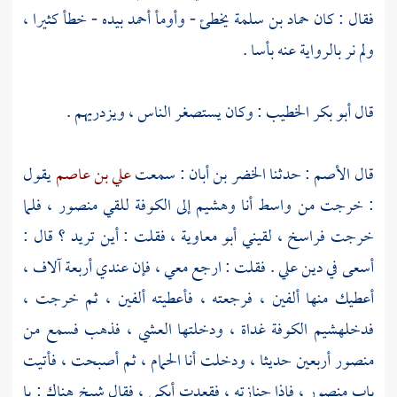
فقال : كان
حماد بن سلمة
يخطئ - وأومأ
أحمد
بيده - خطأ كثيرا ،
ولم نر بالرواية عنه بأسا .
قال
أبو بكر الخطيب
: وكان يستصغر الناس ، ويزدريهم .
قال
الأصم
: حدثنا
الخضر بن أبان
: سمعت
علي بن عاصم
يقول
: خرجت من واسط أنا
وهشيم
إلى
الكوفة
للقي
منصور
، فلما
خرجت فراسخ ، لقيني
أبو معاوية
، فقلت : أين تريد ؟ قال :
أسعى في دين
علي
. فقلت : ارجع معي ، فإن عندي أربعة آلاف ،
أعطيك منها ألفين ، فرجعته ، فأعطيته ألفين ، ثم خرجت ،
فدخل
هشيم
الكوفة
غداة ، ودخلتها العشي ، فذهب فسمع من
منصور
أربعين حديثا ، ودخلت أنا الحمام ، ثم أصبحت ، فأتيت
باب
منصور
، فإذا جنازته ، فقعدت أبكي ، فقال شيخ هناك : يا