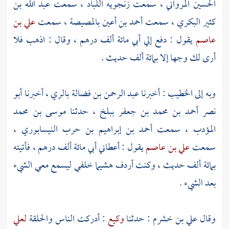
الحسين المرواني
، سمعت
زنجويه اللباد
، سمعت
عبد الله بن
كثير البكري
، سمعت
أحمد بن أعين
بالمصيصة
، سمعت
علي بن
عاصم
يقول : دفع إلي أبي مائة ألف درهم ، وقال : اذهب فلا
أرى لك وجها إلا بمائة ألف حديث .
وبه إلى
الخطيب
: أخبرنا
عبد الرحمن بن فضالة
بالري
، أخبرنا
أبو
نصر أحمد بن محمد بن جعفر
ببلخ
، حدثنا
موسى بن محمد
المؤدب
، سمعت
أحمد بن إبراهيم بن حرب النيسابوري
،
سمعت
علي بن عاصم
يقول : أعطاني أبي مائة ألف درهم ، فأتيته
بمائة ألف حديث ، وكنت أردف
هشيما
خلفي ليسمع معي الشيء
بعد الشيء .
وقال
علي بن خشرم
: حدثنا
وكيع
: أدركت الناس والحلقة
لعلي