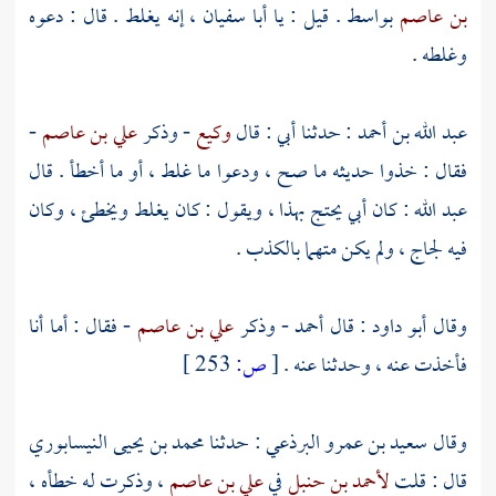
بن عاصم
بواسط
. قيل : يا
أبا سفيان
، إنه يغلط . قال : دعوه
وغلطه .
عبد الله بن أحمد
: حدثنا أبي : قال
وكيع
- وذكر
علي بن عاصم
-
فقال : خذوا حديثه ما صح ، ودعوا ما غلط ، أو ما أخطأ . قال
عبد الله
: كان أبي يحتج بهذا ، ويقول : كان يغلط ويخطئ ، وكان
فيه لجاج ، ولم يكن متهما بالكذب .
وقال
أبو داود
: قال
أحمد
- وذكر
علي بن عاصم
- فقال : أما أنا
فأخذت عنه ، وحدثنا عنه .
[
ص:
253 ]
وقال
سعيد بن عمرو البرذعي
: حدثنا
محمد بن يحيى النيسابوري
قال : قلت
لأحمد بن حنبل
في
علي بن عاصم
، وذكرت له خطأه ،