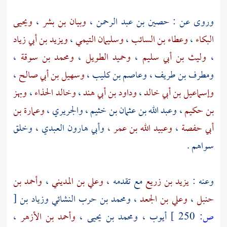
وروى عن :
حصين بن عبد الرحمن
،
وبيان بن بشر
،
ويحيى
البكاء
،
وعطاء بن السائب
،
وسليمان التيمي
،
ويزيد بن أبي زياد
،
وليث بن أبي سليم
،
وحميد الطويل
،
ومحمد بن سوقة
،
ومطرف بن طريف
،
وعاصم بن كليب
،
وسهيل بن أبي صالح
،
وإسماعيل بن أبي خالد
،
وداود بن أبي هند
،
وخالد الحذاء
،
وبهز
بن حكيم
،
وعبد الله بن عثمان بن خثيم
،
والجريري
،
وعمارة بن
أبي حفصة
،
وعبيد الله بن عمر
،
وأبي هارون العبدي
، وخلق
سواهم .
وعنه :
يزيد بن زريع
مع تقدمه ،
وعلي بن المديني
،
وأحمد بن
حنبل
،
وعلي بن الجعد
،
ومحمد بن حرب النشائي
وزياد بن
[
ص:
250 ]
أيوب
،
ومحمد بن يحيى
،
وأحمد بن الأزهر
،