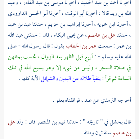
أخبرنا
أحمد بن عبد الحميد
، أخبرنا
موسى بن عبد القادر
،
وعبد
الله بن زيد
قالا : أخبرنا
أبو الوقت
، أخبرنا
أبو الحسن الداوودي
، أخبرنا
ابن حمويه
، أخبرنا
إبراهيم بن خزيم
، حدثنا
عبد بن حميد
، حدثنا
علي بن عاصم
، عن
يحيى البكاء
، قال : حدثني
عبد الله
بن عمر
: سمعت
عمر بن الخطاب
يقول : قال رسول الله - صلى
الله عليه وسلم - :
أربع قبل الظهر بعد الزوال ، تحسب بمثلهن
في صلاة السحر ، وليس من شيء إلا وهو يسبح الله في تلك
الساعة ثم قرأ :
يتفيأ ظلاله عن اليمين والشمائل
الآية كلها .
أخرجه
الترمذي
عن
عبد
، فوافقناه بعلو .
قال
بحشل
في " تاريخه " : حدثنا
تميم بن المنتصر
قال : ولد
علي
بن عاصم
سنة ثمان ومائة .