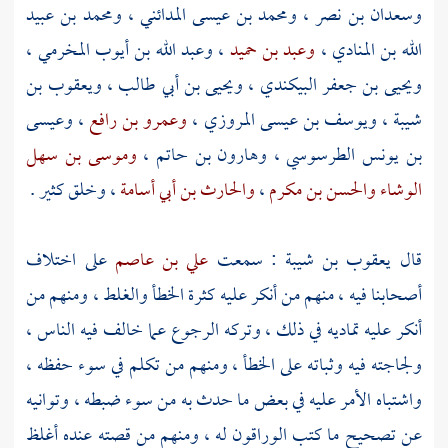
وسعدان بن نصر
،
ومحمد بن عيسى المدائني
،
ومحمد بن عبيد
الله بن المنادي
،
وعبد بن حميد
،
وعبد الله بن أيوب المخرمي
،
ويحيى بن جعفر البيكندي
،
ويحيى بن أبي طالب
،
ويعقوب بن
شيبة
،
ويوسف بن عيسى المروزي
،
وعمرو بن رافع
،
وعيسى
بن يونس الطرسوسي
،
وهارون بن حاتم
،
وموسى بن سهل
الوشاء
والحسن بن مكرم
،
والحارث بن أبي أسامة
، وخلق كثير .
قال
يعقوب بن شيبة
: سمعت
علي بن عاصم
على اختلاف
أصحابنا فيه ، منهم من أنكر عليه كثرة الخطأ والغلط ، ومنهم من
أنكر عليه تماديه في ذلك ، وتركه الرجوع عما خالف فيه الناس ،
ولجاجته فيه وثباته على الخطأ ، ومنهم من تكلم في سوء حفظه ،
واشتباه الأمر عليه في بعض ما حدث به من سوء ضبطه ، وتوانيه
عن تصحيح ما كتب الوراقون له ، ومنهم من قصته عنده أغلظ