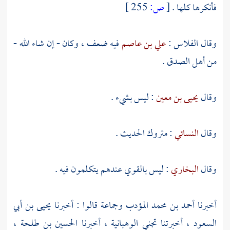
فأنكرها كلها .
[
ص:
255 ]
وقال
الفلاس
:
علي بن عاصم
فيه ضعف ، وكان - إن شاء الله -
من أهل الصدق .
وقال
يحيى بن معين
: ليس بشيء .
وقال
النسائي
: متروك الحديث .
وقال
البخاري
: ليس بالقوي عندهم يتكلمون فيه .
أخبرنا
أحمد بن محمد المؤدب
وجماعة قالوا : أخبرنا
يحيى بن أبي
السعود
، أخبرتنا
تجني الوهبانية
، أخبرنا
الحسين بن طلحة
،