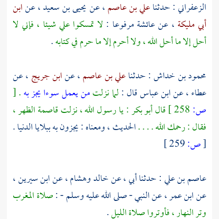
الزعفراني
: حدثنا
علي بن عاصم
، عن
يحيى بن سعيد
، عن
ابن
أبي مليكة
، عن
عائشة
مرفوعا :
لا تمسكوا علي شيئا ، فإني لا
أحل إلا ما أحل الله ، ولا أحرم إلا ما حرم في كتابه
.
محمود بن خداش
: حدثنا
علي بن عاصم
، عن
ابن جريج
، عن
عطاء
، عن
ابن عباس
قال :
لما نزلت
من يعمل سوءا يجز به
.
[
ص:
258 ]
قال
أبو بكر
: يا رسول الله ، نزلت قاصمة الظهر ،
فقال : رحمك الله . . . .
الحديث ، ومعناه : يجزون به ببلايا الدنيا .
[
ص:
259 ]
عاصم بن علي
: حدثنا أبي ، عن
خالد
وهشام
، عن
ابن سيرين
،
عن
ابن عمر
، عن النبي - صلى الله عليه وسلم - :
صلاة المغرب
وتر النهار ، فأوتروا صلاة الليل
.