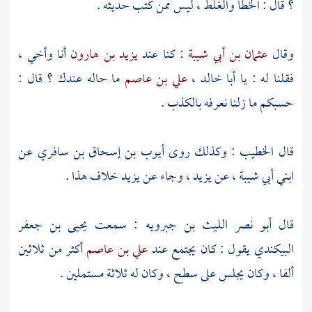
؟ قال : الخطأ والغلط ، ليس ممن كتب حديثه .
وقال
عثمان بن أبي شيبة
: كنا عند
يزيد بن هارون
أنا وأخي ،
فقلنا له : يا
أبا خالد
،
علي بن عاصم
ما حاله عندك ؟ قال :
حسبكم ما زلنا نعرفه بالكذب .
قال
الخطيب
: وكذلك روى
أيوب بن إسحاق بن سافري
عن
ابني أبي شيبة
، عن
يزيد
، وجاء عن
يزيد
خلاف هذا .
قال
أبو نصر الليث بن جبرويه
: سمعت
يحيى بن جعفر
البيكندي
يقول : كان يجتمع عند
علي بن عاصم
أكثر من ثلاثين
ألفا ، وكان يجلس على سطح ، وكان له ثلاثة مستملين .