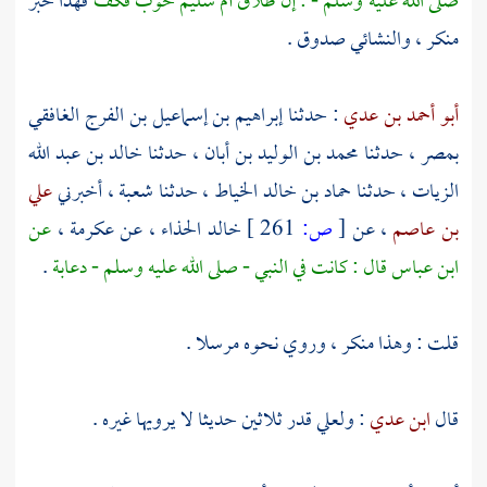
صلى الله عليه وسلم - : إن طلاق
أم سليم
حوب فكف
فهذا خبر
منكر ، والنشائي صدوق .
أبو أحمد بن عدي
: حدثنا
إبراهيم بن إسماعيل بن الفرج الغافقي
بمصر
، حدثنا
محمد بن الوليد بن أبان
، حدثنا
خالد بن عبد الله
الزيات
، حدثنا
حماد بن خالد الخياط
، حدثنا
شعبة
، أخبرني
علي
بن عاصم
، عن
[
ص:
261 ]
خالد الحذاء
، عن
عكرمة
،
عن
ابن عباس
قال : كانت في النبي - صلى الله عليه وسلم - دعابة
.
قلت : وهذا منكر ، وروي نحوه مرسلا .
قال
ابن عدي
:
ولعلي
قدر ثلاثين حديثا لا يرويها غيره .