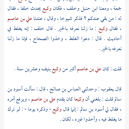
جمعة ، ومعنا
ابن حنبل
وخلف
، فكان
وكيع
يحدث
خلفا
، فقال
له : من بقي عندكم ؟ فذكر شيوخا ، وقال ، عندنا
علي بن عاصم
، فقال
وكيع
: ما زلنا نعرفه بالخير . قال خلف : إنه يغلط في
أحاديث . قال : دعوا الغلط ، وخذوا الصحاح ، فإنا ما زلنا
نعرفه بالخير .
قلت : كان
علي بن عاصم
أكبر من
وكيع
بنيف وعشرين سنة .
قال
يعقوب
: وحدثني
العباس بن صالح
، قال : سألت
أسود بن
سالم
قلت : بلغني أن
وكيعا
كان يقدم
علي بن عاصم
، ويرفع أمره
، فقال لي
أسود بن سالم
: إنما قال
وكيع
- وذكره يوما - : لو ترك
ما يغلط فيه ، وأخذوا غيره ، لكان .