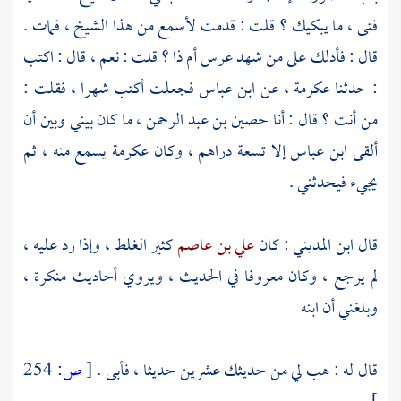
فتى ، ما يبكيك ؟ قلت : قدمت لأسمع من هذا الشيخ ، فمات .
قال : فأدلك على من شهد عرس أم ذا ؟ قلت : نعم ، قال : اكتب
: حدثنا
عكرمة
، عن
ابن عباس
فجعلت أكتب شهرا ، فقلت :
من أنت ؟ قال : أنا
حصين بن عبد الرحمن
، ما كان بيني وبين أن
ألقى
ابن عباس
إلا تسعة دراهم ، وكان
عكرمة
يسمع منه ، ثم
يجيء فيحدثني .
قال
ابن المديني
: كان
علي بن عاصم
كثير الغلط ، وإذا رد عليه ،
لم يرجع ، وكان معروفا في الحديث ، ويروي أحاديث منكرة ،
وبلغني أن ابنه
قال له : هب لي من حديثك عشرين حديثا ، فأبى .
[
ص:
254