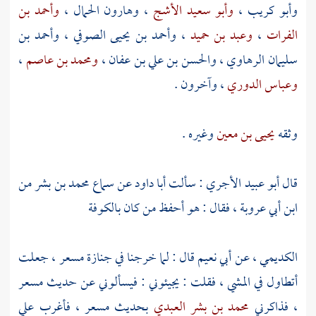
وأبو كريب
،
وأبو سعيد الأشج
،
وهارون الحمال
،
وأحمد بن
الفرات
،
وعبد بن حميد
،
وأحمد بن يحيى الصوفي
،
وأحمد بن
سليمان الرهاوي
،
والحسن بن علي بن عفان
،
ومحمد بن عاصم
،
وعباس الدوري
، وآخرون .
وثقه
يحيى بن معين
وغيره .
قال
أبو عبيد الأجري
: سألت
أبا داود
عن سماع
محمد بن بشر
من
ابن أبي عروبة
، فقال : هو أحفظ من كان
بالكوفة
الكديمي
، عن
أبي نعيم
قال : لما خرجنا في جنازة
مسعر
، جعلت
أتطاول في المشي ، فقلت : يجيئوني : فيسألوني عن حديث
مسعر
، فذاكرني
محمد بن بشر العبدي
بحديث
مسعر
، فأغرب علي