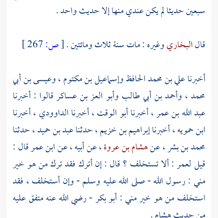
سبعين حديثا لم يكن عندي منها إلا حديث واحد .
قال
البخاري
وغيره : مات سنة ثلاث ومائتين .
[
ص:
267 ]
أخبرنا
علي بن محمد الحافظ
وإسماعيل بن مكتوم
،
وعيسى بن أبي
محمد
،
وأحمد بن أبي طالب
وأبو العز بن عساكر
قالوا : أخبرنا
عبد الله بن عمر
، أخبرنا
أبو الوقت
، أخبرنا
الداوودي
، أخبرنا
ابن حمويه
، أخبرنا
إبراهيم بن خزيم
، حدثنا
عبد بن حميد
، حدثنا
محمد بن بشر
، عن
هشام بن عروة
، عن أبيه ، عن
ابن عمر
قال :
قيل
لعمر
: ألا تستخلف ؟ قال : إن أترك فقد ترك من هو خير
مني : رسول الله - صلى الله عليه وسلم - وإن أستخلف ، فقد
استخلف من هو خير مني :
أبو بكر
- رضي الله عنه متفق عليه
من حديث
هشام
.