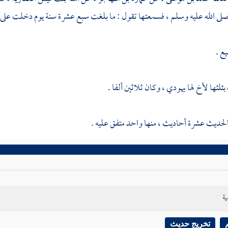
لى الله عليه وسلم ، فسمعتها تقول : ما بلغت سبع عشرة سنة يوم دخلت على ر
يع .
لثها لأخ لها يهودي ، وكان ثلاثين ألفا .
الحديث عشرة أحاديث ، منها واحد متفق عليه .
ية
تخريج حديث