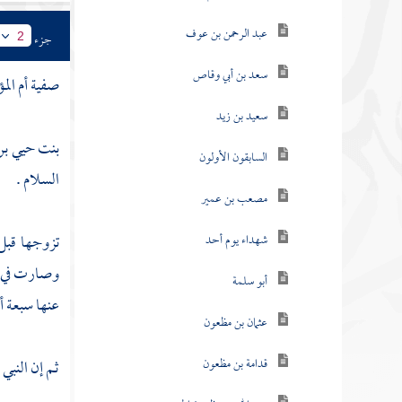
عبد الرحمن بن عوف
جزء
2
سعد بن أبي وقاص
صفية أم المؤ
سعيد بن زيد
بنت حيي بن 
السابقون الأولون
السلام .
مصعب بن عمير
تزوجها قبل
شهداء يوم أحد
وصارت في
أبو سلمة
عنها سبعة 
عثمان بن مظعون
قدامة بن مظعون
ثم إن النبي