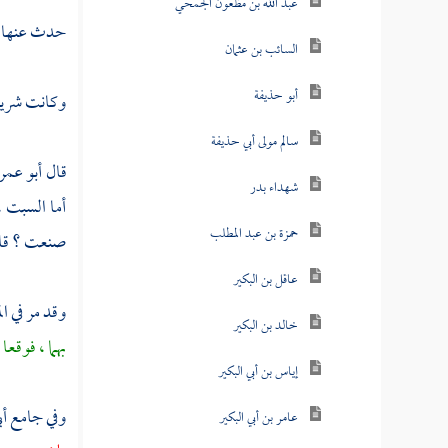
عبد الله بن مظعون الجمحي
حدث عنها 
السائب بن عثمان
أبو حذيفة
وكانت شريفة
سالم مولى أبي حذيفة
قال
أبو عمر
شهداء بدر
أما السبت ، 
حمزة بن عبد المطلب
صنعت ؟ قالت
عاقل بن البكير
وقد مر في ا
خالد بن البكير
بهما ، ‌‌‌فوقع
إياس بن أبي البكير
وفي جامع
أب
عامر بن أبي البكير