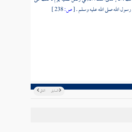
سول الله صلى الله عليه وسلم .
[
ص:
238 ]
السابق
التالي