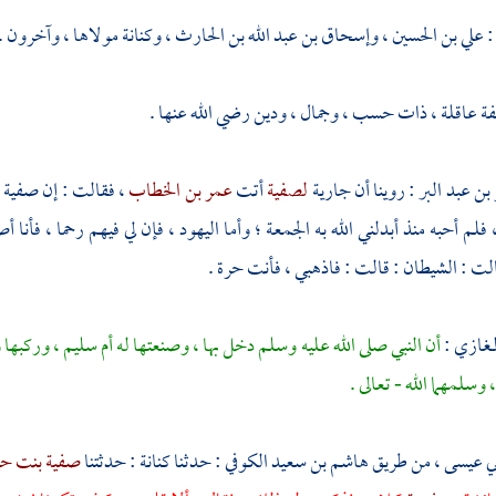
:
علي بن الحسين
،
وإسحاق بن عبد الله بن الحارث
،
وكنانة
مولاها ، وآخرون .
 عاقلة ، ذات حسب ، وجمال ، ودين رضي الله عنها .
 بن عبد البر
: روينا أن جارية
لصفية
أتت
عمر بن الخطاب
، فقالت : إن
صفية
فلم أحبه منذ أبدلني الله به الجمعة ؛ وأما
اليهود
، فإن لي فيهم رحما ، فأنا 
 : الشيطان : قالت : فاذهبي ، فأنت حرة .
لمغازي :
أن النبي صلى الله عليه وسلم دخل بها ، وصنعتها له
أم سليم
، وركبها و
ا ، وسلمهما الله - تعالى .
ي عيسى
، من طريق
هاشم بن سعيد الكوفي
: حدثنا
كنانة
: حدثتنا
صفية بنت ح