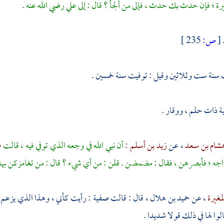
يرة ؛ فإن حدث بك حدث ، فإلى من ألجأ ؟ قال : إلى
علي
رضي الله عنه .
[
ص:
235 ]
 سنة ست وثلاثين وقيل : توفيت سنة خمسين .
ة
ذات حلم ، ووقار .
شام بن سعد
، عن
زيد بن أسلم :
أن نبي الله في وجعه الذي توفي فيه ، قالت
ص
جه ؛ فأبصرهن ، فقال : مضمضن . قلن : من أي شيء ؟ قال : من تغامزكن بها ، و
مغيرة
، عن
حميد بن هلال
، قال : قالت
صفية
: رأيت كأني ، وهذا الذي يزعم أ
لوا لها في ذلك قولا شديدا .