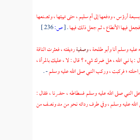
بسبعة أرؤس ، ودفعها إلى
أم سليم
، حتى تهيئها ، وتصنعها
جعل فيها الأنطاع ، ثم جعل ذلك فيها
.
[
ص:
236 ]
ه عليه وسلم أنا
وأبو طلحة
،
وصفية
رديفته ، فعثرت الناقة
 : يا نبي الله ، هل ضرك شيء ؟ قال : لا ، عليك بالمرأة ،
راحلته ؛ فركبت ، وركب النبي صلى الله عليه وسلم
- .
لى النبي صلى الله عليه وسلم فسطاطه ، حضرنا ، فقال :
ى الله عليه وسلم ، وفي طرف ردائه نحو من مد ونصف من