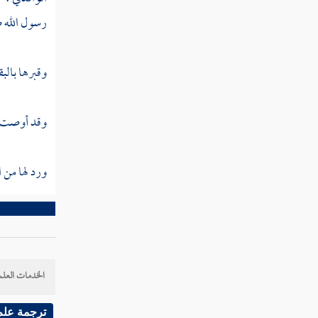
سعد بن معاذ
رسول الله ص
زيد بن الخطاب
وقبرها
بالبق
أسعد بن زرارة
عتبة بن غزوان
وقد أوصت بث
عكاشة بن محصن
ورد لها من 
ثابت بن قيس
شهداء أجنادين واليرموك
طليحة بن خويلد
سعد بن الربيع
الخدمات العلم
معن بن عدي
ترجمة علم