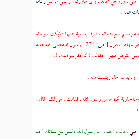
ا مني ، وزوجي
محمد
، وأبي
هارون
، وعمي
موسى
وكان
نات عمه .
عليه وسلم حج بنسائه ، فبرك
بصفية
جملها ؛ فبكت ، وجاء
و ينهاها ، فنزل
[
ص:
234 ]
رسول الله صلى الله عليه
ن أكثرهن ظهرا - فقالت : أنا أفقر يهوديتك ! .
، ولم يقسم لها ، ويئست منه .
ت لها جارية تخبؤها من رسول الله ، فقالت : هي لك . قال :
ه
.
 حيي
، قالت : قلت : يا رسول الله ، ليس من نسائك أحد