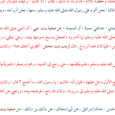
ائشة
وحفصة
كلام ، فذكرت له ذلك ، فقال : ألا قلت : وكيف تكونان خير
ا قالتا : نحن أكرم على رسول الله صلى الله عليه وسلم ، منها ، نحن أزواجه ، وب
بناني
: حدثتني
سمية
- أو
شميسة
- عن
صفية بنت حيي
:
أن النبي صلى الله 
لى الله عليه وسلم لما أخبروه ، فجعل يمسح دموعها بيده ، وهي تبكي ، وه
 ؛ فلما كان عند الرواح ، قال
لزينب بنت جحش
: أفقري أختك جملا - وكانت م
لله عليه وسلم ، فلم يكلمها ، حتى رجع إلى
المدينة
، ومحرم وصفر ؛ فلم يأتها 
ع الأول دخل عليها ؛ فلما رأته ، قالت : يا رسول الله ، ما أصنع ؟ قال : وكان
صلى الله عليه وسلم إلى سريرها ، وكان قد رفع ، فوضعه بيده ، ورضي عن أهل
الحسن
: حدثنا
إسرائيل ،
عن
أبي إسحاق
، عن
مالك بن مالك
،
عن
صفية بنت