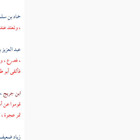
كلثوم بن الهدم
حماد بن سل
، وتعتد عند
أبو دجانة الأنصاري
خبيب بن عدي
عبد العزيز ب
معاذ بن عمرو بن الجموح
، فصرع ، 
معوذ بن عمرو
فألقى
أبو ط
خلاد بن عمرو
ابن جريج
،
عمرو بن الجموح
قوموا عن أم
عبيدة بن الحارث
تمر عجوة ، 
أعيان البدريين
زياد ضعيف 