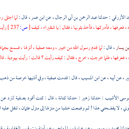
 الأ‌‍زرقي
: حدثنا
عبد الرحمن بن أبي الرجال
، عن
ابن عمر
، قال :
لما اجتلى ر
 فعرفها ، فأدركها ، فأخذ بثوبها ، فقال : يا شقيراء ، كيف
[
ص:
237 ]
رأيت
ن يسار
، قال :
لما قدم رسول الله من
خيبر
، ومعه
صفية
، أنزلها ، فسمع بجمال
فعرفها ، فلما خرجت ، خرج ، فقال : كيف رأيت ؟ قالت : رأيت يهودية . قال 
ير
، عن أبيه ، عن
ابن المسيب
، قال : قدمت
صفية
، وفي أذنيها خرصة من ذهب
موسى الأشيب
: حدثنا
زهير
: حدثنا
كنانة
، قال : كنت أقود
بصفية
لترد عن
ني ، لا يفضحني هذا ! ثم وضعت خشبا من منزلها إلى منزل
عثمان
، تنقل عليه ا
دثنا
محمد بن موسى
، عن
عمارة بن المهاجر
، عن
آمنة بنت قيس الغفارية
، ق