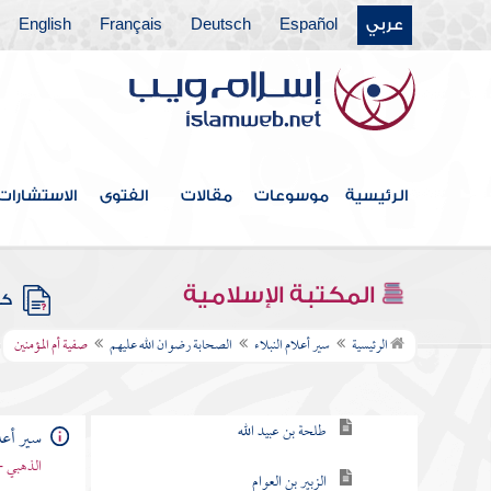
عربي
Español
Deutsch
Français
English
الرئيسية
موسوعات
مقالات
الفتوى
الاستشارات
فهرس الكتاب
المكتبة الإسلامية
كتب
الصحابة رضوان الله عليهم
الرئيسية
سير أعلام النبلاء
الصحابة رضوان الله عليهم
صفية أم المؤمنين
أبو عبيدة بن الجراح
طلحة بن عبيد الله
سير أعلا
الذهبي -
الزبير بن العوام