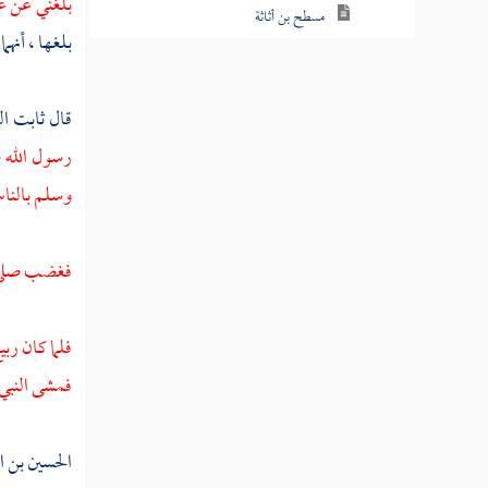
بلغني عن
ع
مسطح بن أثاثة
بلغها ، أنهم
أبو عبس
قال
ثابت ال
ابن التيهان
رسول الله ص
أبو جندل
وسلم بالناس
عبد الله بن سهيل
سهيل بن عمرو
فغضب صلى ا
البراء بن مالك
فلما كان ربي
نوفل
فمشى النبي 
الحارث بن نوفل
الحسين بن 
عبد الله بن الحارث