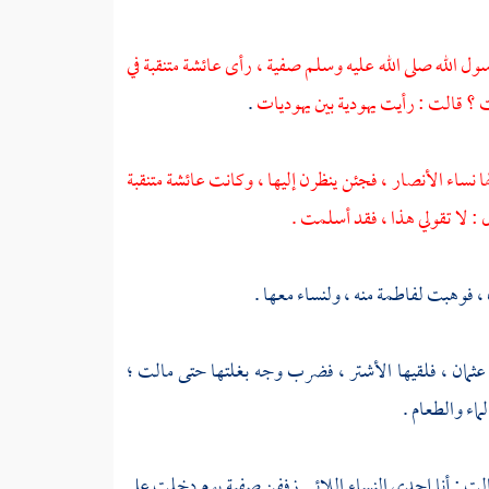
سول الله صلى الله عليه وسلم
صفية
، رأى
عائشة
متنقبة في
 ؟ قالت : رأيت يهودية بين يهوديات
.
ها نساء
الأنصار
، فجئن ينظرن إليها ، وكانت
عائشة
متنقبة
: لا تقولي هذا ، فقد أسلمت .
 ، فوهبت
لفاطمة
منه ، ولنساء معها .
عثمان
، فلقيها
الأشتر
، فضرب وجه بغلتها حتى مالت ؛
لماء والطعام .
الت : أنا إحدى النساء اللائي زففن
صفية
يوم دخلت على