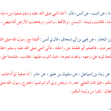
مة
، عن
ثابت
، عن
أنس
، قال :
أخذ النبي صلى الله عليه وسلم
صفية
من
دحية
ها ، فكانت وليمته : السمن ، والأقط ، والتمر ؛ وفحصت الأرض أفاحيص ، ف
ن المختار
، عن
يحيى بن أبي إسحاق
، قال لي
أنس
:
أقبلنا مع رسول الله صلى الل
وصرعت ، فاقتحم
أبو طلحة
عن راحلته ، فأتى النبي صلى الله عليه وسلم ؛ فقال
لحة
ثوبه على وجهه ، وقصد نحوها ، فنبذ الثوب عليها ، فقامت ، فشدها على 
 عن
زياد بن إسماعيل
، عن
سليمان بن عتيق
، عن
جابر
:
أن
صفية
لما أدخلت ع
كم ، فلما كان العشي حضرنا ، ونحن نرى أن ثم قسما ، فخرج رسول الله صل
فقال : كلوا من وليمة أمكم
.
.