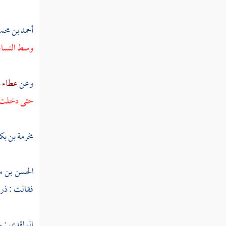
ربيعة بن الحارث
عبد الله بن الحارث
أحمد بن محمد
وسط النساء ،
خالد بن سعيد
أبان بن سعيد
وعن
عطاء ب
عمرو بن سعيد الأموي
حتى دخلت ، 
العلاء بن الحضرمي
مخرمة بن بك
سعد بن خيثمة
البراء بن معرور
الحسن بن 
فقالت : ذرو
بشر بن البراء
سعد بن عبادة
الواقدي
: ح