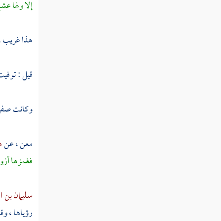
إلا ولها عش
عبد الله بن عبد الله بن الحارث
سعيد بن الحارث
هذا غريب .
أبو سفيان بن الحارث
قيل : توفيت
جعفر بن أبي سفيان
جعفر بن أبي طالب
وكانت
صفي
عقيل بن أبي طالب الهاشمي
معن
، عن
ه
زيد بن حارثة
فغمزها أزوا
عبد الله بن رواحة
سليمان بن ال
شهداء يوم الرجيع
رؤياها ، وقا
شهداء بئر معونة