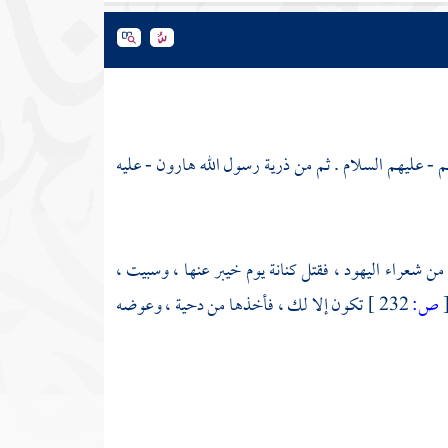
 - عليهم السلام . ثم من ذرية رسول الله هارون - عليه
 من شعراء
اليهود
، فقتل
كنانة
يوم
خيبر
عنها ، وسبيت ،
ص:
232 ]
تكون إلا لك ، فأخذها من
دحية
، وعوضه