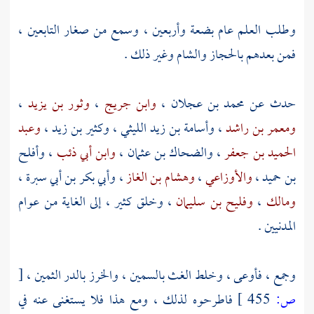
وطلب العلم عام بضعة وأربعين ، وسمع من صغار التابعين ،
فمن بعدهم
بالحجاز
والشام
وغير ذلك .
حدث عن
محمد بن عجلان
،
وابن جريج
،
وثور بن يزيد
،
ومعمر بن راشد
،
وأسامة بن زيد الليثي
،
وكثير بن زيد
،
وعبد
الحميد بن جعفر
،
والضحاك بن عثمان
،
وابن أبي ذئب
،
وأفلح
بن حميد
،
والأوزاعي
،
وهشام بن الغاز
،
وأبي بكر بن أبي سبرة
،
ومالك
،
وفليح بن سليمان
، وخلق كثير ، إلى الغاية من عوام
المدنيين .
وجمع ، فأوعى ، وخلط الغث بالسمين ، والخرز بالدر الثمين ،
[
ص:
455 ]
فاطرحوه لذلك ، ومع هذا فلا يستغنى عنه في