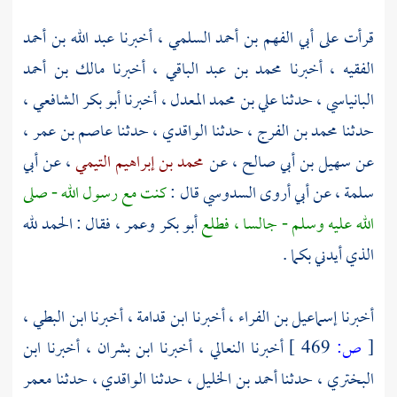
قرأت
على أبي الفهم بن أحمد السلمي
، أخبرنا
عبد الله بن أحمد
الفقيه
، أخبرنا
محمد بن عبد الباقي
، أخبرنا
مالك بن أحمد
البانياسي
، حدثنا
علي بن محمد المعدل
، أخبرنا
أبو بكر الشافعي
،
حدثنا
محمد بن الفرج
، حدثنا
الواقدي
، حدثنا
عاصم بن عمر
،
عن
سهيل بن أبي صالح
، عن
محمد بن إبراهيم التيمي
، عن
أبي
سلمة
، عن
أبي أروى السدوسي
قال :
كنت مع رسول الله - صلى
الله عليه وسلم - جالسا ، فطلع
أبو بكر
وعمر
، فقال : الحمد لله
الذي أيدني بكما .
أخبرنا
إسماعيل بن الفراء
، أخبرنا
ابن قدامة
، أخبرنا
ابن البطي
،
[
ص:
469 ]
أخبرنا
النعالي
، أخبرنا
ابن بشران
، أخبرنا
ابن
البختري
، حدثنا
أحمد بن الخليل
، حدثنا
الواقدي
، حدثنا
معمر