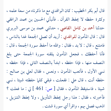
قال
أبو بكر الخطيب
: كان
الواقدي
مع ما ذكرناه من سعة علمه ،
وكثرة حفظه لا يحفظ القرآن . فأنبأني
الحسين بن محمد الرافقي
حدثنا
أحمد بن كامل القاضي
، حدثني
محمد بن موسى البربري
قال : قال
المأمون
للواقدي
: أريد أن تصلي الجمعة غدا بالناس ،
فامتنع ، قال : لا بد ، فقال : والله ما أحفظ سورة الجمعة ، قال :
فأنا أحفظك ، فجعل
المأمون
يلقنه سورة الجمعة حتى بلغ
النصف منها ، فإذا حفظه ، ابتدأ بالنصف الثاني ، فإذا حفظه ،
نسي الأول ، فأتعب
المأمون
، ونعس ، فقال
لعلي بن صالح
:
حفظه أنت ، قال علي : ففعلت ، فبقي كلما حفظته شيئا ، نسي
شيئا ، فاستيقظ
المأمون
، فقال
[
ص:
461 ]
لي : ما فعلت ؟
فأخبرته ، فقال : هذا رجل يحفظ التأويل ، ولا يحفظ التنزيل ،
اذهب فصل بهم ، واقرأ أي سورة شئت .