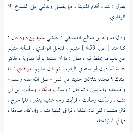
يقول : كنت أقدم
المدينة
، فما يفيدني ويدلني على الشيوخ إلا
الواقدي
.
وقال
معاوية بن صالح الدمشقي
: حدثني
سنيد بن داود
قال :
كنا عند
[
ص:
459 ]
هشيم
، فدخل
الواقدي
، فسأله
هشيم
عن باب ما يحفظ فيه ، فقال : ما لا عندك يا
أبا معاوية
، فذكر
خمسة أحاديث أو ستة في الباب ، ثم قال
هشيم
للواقدي
: ما
عندك ؟ فحدثه بثلاثين حديثا عن النبي - صلى الله عليه وسلم -
وأصحابه والتابعين ، ثم قال : وسألت
مالكا
، وسألت
ابن أبي
ذئب
، وسألت وسألت ، فرأيت وجه
هشيم
يتغير ، فلما خرج ،
قال
هشيم
: لئن كان كذابا ، فما في الدنيا مثله ، وإن كان صادقا ،
فما في الدنيا مثله .