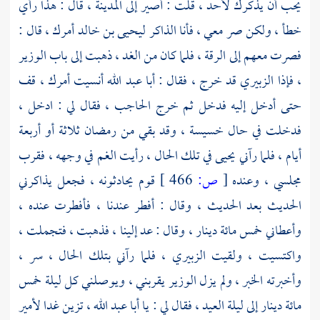
يحب أن يذكرك لأحد ، قلت : أصير إلى
المدينة
، قال : هذا رأي
خطأ ، ولكن صر معي ، فأنا الذاكر
ليحيى بن خالد
أمرك ، قال :
فصرت معهم إلى
الرقة
، فلما كان من الغد ، ذهبت إلى باب الوزير
، فإذا
الزبيري
قد خرج ، فقال :
أبا عبد الله
أنسيت أمرك ، قف
حتى أدخل إليه فدخل ثم خرج الحاجب ، فقال لي : ادخل ،
فدخلت في حال خسيسة ، وقد بقي من رمضان ثلاثة أو أربعة
أيام ، فلما رآني
يحيى
في تلك الحال ، رأيت الغم في وجهه ، فقرب
مجلسي ، وعنده
[
ص:
466 ]
قوم يحادثونه ، فجعل يذاكرني
الحديث بعد الحديث ، وقال : أفطر عندنا ، فأفطرت عنده ،
وأعطاني خمس مائة دينار ، وقال : عد إلينا ، فذهبت ، فتجملت ،
واكتسيت ، ولقيت
الزبيري
، فلما رآني بتلك الحال ، سر ،
وأخبرته الخبر ، ولم يزل الوزير يقربني ، ويوصلني كل ليلة خمس
مائة دينار إلى ليلة العيد ، فقال لي : يا
أبا عبد الله
، تزين غدا لأمير