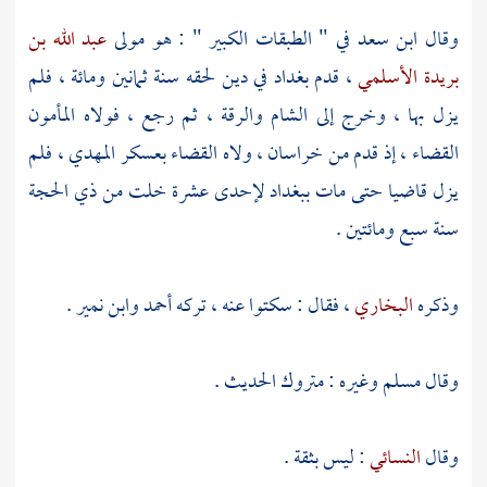
وقال
ابن سعد
في " الطبقات الكبير " : هو مولى
عبد الله بن
بريدة الأسلمي
، قدم
بغداد
في دين لحقه سنة ثمانين ومائة ، فلم
يزل بها ، وخرج إلى
الشام
والرقة
، ثم رجع ، فولاه
المأمون
القضاء ، إذ قدم من
خراسان
، ولاه القضاء
بعسكر
المهدي
، فلم
يزل قاضيا حتى مات
ببغداد
لإحدى عشرة خلت من ذي الحجة
سنة سبع ومائتين .
وذكره
البخاري
، فقال : سكتوا عنه ، تركه
أحمد وابن نمير
.
وقال
مسلم
وغيره : متروك الحديث .
وقال
النسائي
: ليس بثقة .