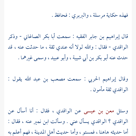
فهذه حكاية مرسلة ،
والبربري
:
فحافظ
.
قال
إبراهيم بن جابر الفقيه
: سمعت
أبا بكر الصاغاني
- وذكر
الواقدي
- فقال : والله لولا أنه عندي ثقة ، ما حدثت عنه ، قد
حدث عنه
أبو بكر بن أبي شيبة
، وأبو عبيد ، وسمى غيرهما .
وقال إبراهيم الحربي : سمعت
مصعب بن عبد الله
يقول :
الواقدي
ثقة مأمون .
وسئل
معن بن عيسى
عن
الواقدي
، فقال : أنا أسأل عن
الواقدي
؟
الواقدي
يسأل عني . وسألت
ابن نمير
عنه ، فقال :
أما حديثه هاهنا ، فمستو ، وأما حديث أهل
المدينة
، فهم أعلم به