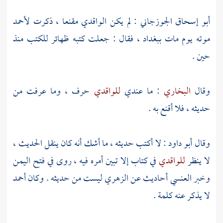
أبو إسحاق الجوزجاني
: لم يكن
الواقدي
مقنعا ، ذكرت
لأحمد
موته يوم مات
ببغداد
، فقال : جعلت كتبه ظهائر للكتب منذ
حين .
وقال
البخاري
: ما عندي
للواقدي
حرف ، وما عرفت من
حديثه ، فلا أقنع به .
وقال
أبو داود
: لا أكتب حديثه ، ما أشك أنه كان ينقل الحديث ،
لا ينظر
للواقدي
في كتاب إلا تبين أمره فيه ، روى في فتح
اليمن
وخبر
العنسي
أحاديث عن
الزهري
ليست من حديثه . وكان
أحمد
لا يذكر عنه كلمة .