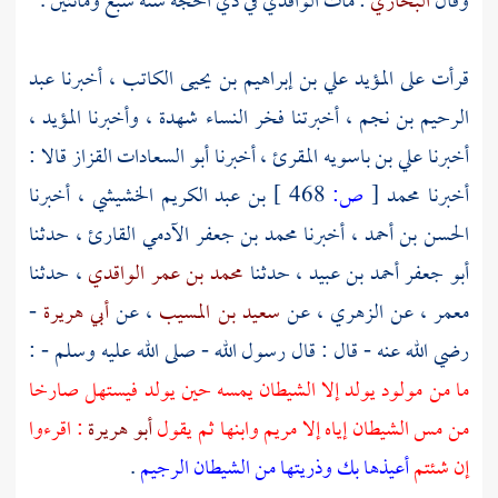
وقال
البخاري
: مات
الواقدي
في ذي الحجة سنة سبع ومائتين .
قرأت على
المؤيد علي بن إبراهيم بن يحيى الكاتب
، أخبرنا
عبد
الرحيم بن نجم
، أخبرتنا
فخر النساء شهدة
، وأخبرنا
المؤيد
،
أخبرنا
علي بن باسويه المقرئ
، أخبرنا
أبو السعادات القزاز
قالا :
أخبرنا
محمد
[
ص:
468 ]
بن عبد الكريم الخشيشي
، أخبرنا
الحسن بن أحمد
، أخبرنا
محمد بن جعفر الآدمي القارئ
، حدثنا
أبو جعفر أحمد بن عبيد
، حدثنا
محمد بن عمر الواقدي
، حدثنا
معمر
، عن
الزهري
، عن
سعيد بن المسيب
، عن
أبي هريرة
-
رضي الله عنه - قال : قال رسول الله - صلى الله عليه وسلم - :
ما من مولود يولد إلا الشيطان يمسه حين يولد فيستهل صارخا
من مس الشيطان إياه إلا
مريم
وابنها ثم يقول
أبو هريرة
: اقرءوا
إن شئتم
أعيذها بك وذريتها من الشيطان الرجيم
.