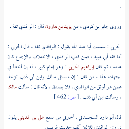
.
وروى
جابر بن كردي
، عن
يزيد بن هارون
قال :
الواقدي
ثقة .
الحربي
: سمعت
أبا عبد الله
يقول :
الواقدي
ثقة ، قال
الحربي
:
أما فقه
أبي عبيد
، فمن كتب
الواقدي
، الاختلاف والإجماع كان
عنده ، ثم قال
إبراهيم الحربي
: وهو إمام كبير ، له إن أخطأ في
اجتهاده هذا ، من قال : إن مسائل
مالك وابن أبي ذئب
تؤخذ
عمن هو أوثق من
الواقدي
، فلا يصدق ، لأنه قال : سألت
مالكا
، وسألت
ابن أبي ذئب
.
[
ص:
462 ]
قال
أبو داود السجستاني
: أخبرني من سمع
علي بن المديني
يقول
: روى
الواقدي
ثلاثين ألف حديث غريب .