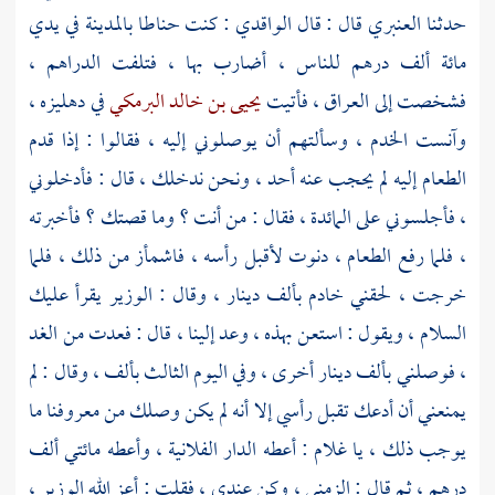
حدثنا
العنبري
قال : قال
الواقدي
: كنت حناطا
بالمدينة
في يدي
مائة ألف درهم للناس ، أضارب بها ، فتلفت الدراهم ،
فشخصت إلى
العراق
، فأتيت
يحيى بن خالد البرمكي
في دهليزه ،
وآنست الخدم ، وسألتهم أن يوصلوني إليه ، فقالوا : إذا قدم
الطعام إليه لم يحجب عنه أحد ، ونحن ندخلك ، قال : فأدخلوني
، فأجلسوني على المائدة ، فقال : من أنت ؟ وما قصتك ؟ فأخبرته
، فلما رفع الطعام ، دنوت لأقبل رأسه ، فاشمأز من ذلك ، فلما
خرجت ، لحقني خادم بألف دينار ، وقال : الوزير يقرأ عليك
السلام ، ويقول : استعن بهذه ، وعد إلينا ، قال : فعدت من الغد
، فوصلني بألف دينار أخرى ، وفي اليوم الثالث بألف ، وقال : لم
يمنعني أن أدعك تقبل رأسي إلا أنه لم يكن وصلك من معروفنا ما
يوجب ذلك ، يا غلام : أعطه الدار الفلانية ، وأعطه مائتي ألف
درهم ، ثم قال : الزمني ، وكن عندي ، فقلت : أعز الله الوزير ،