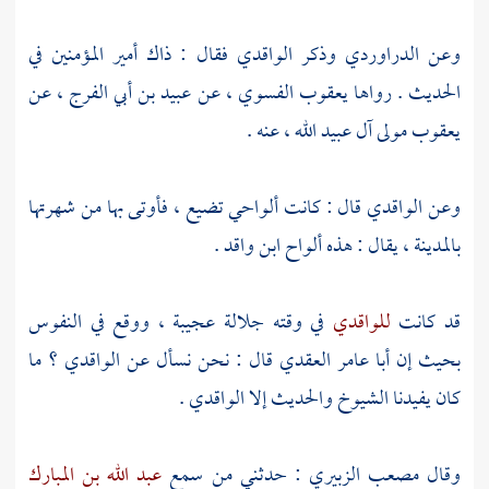
وعن
الدراوردي
وذكر
الواقدي
فقال : ذاك أمير المؤمنين في
الحديث . رواها
يعقوب الفسوي
، عن
عبيد بن أبي الفرج
، عن
يعقوب مولى آل عبيد الله
، عنه .
وعن
الواقدي
قال : كانت ألواحي تضيع ، فأوتى بها من شهرتها
بالمدينة
، يقال : هذه ألواح
ابن واقد
.
قد كانت
للواقدي
في وقته جلالة عجيبة ، ووقع في النفوس
بحيث إن
أبا عامر العقدي
قال : نحن نسأل عن
الواقدي
؟ ما
كان يفيدنا الشيوخ والحديث إلا
الواقدي
.
وقال
مصعب الزبيري
: حدثني من سمع
عبد الله بن المبارك