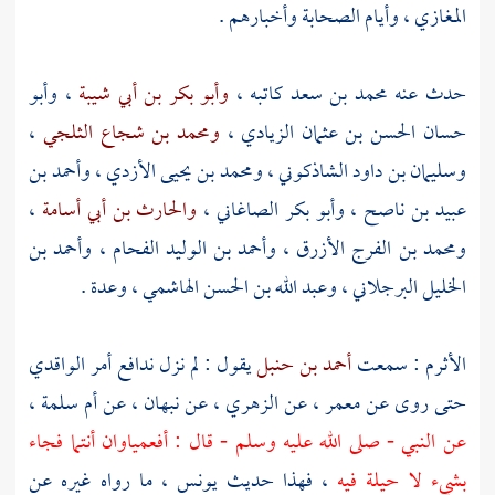
المغازي ، وأيام الصحابة وأخبارهم .
حدث عنه
محمد بن سعد
كاتبه ،
وأبو بكر بن أبي شيبة
،
وأبو
حسان الحسن بن عثمان الزيادي
،
ومحمد بن شجاع الثلجي
،
وسليمان بن داود الشاذكوني
،
ومحمد بن يحيى الأزدي
،
وأحمد بن
عبيد بن ناصح
،
وأبو بكر الصاغاني
،
والحارث بن أبي أسامة
،
ومحمد بن الفرج الأزرق
،
وأحمد بن الوليد الفحام
،
وأحمد بن
الخليل البرجلاني
،
وعبد الله بن الحسن الهاشمي
، وعدة .
الأثرم
: سمعت
أحمد بن حنبل
يقول : لم نزل ندافع أمر
الواقدي
حتى روى عن
معمر
، عن
الزهري
، عن
نبهان
، عن
أم سلمة
،
عن النبي - صلى الله عليه وسلم - قال : أفعمياوان أنتما فجاء
بشيء لا حيلة فيه
، فهذا حديث
يونس
، ما رواه غيره عن