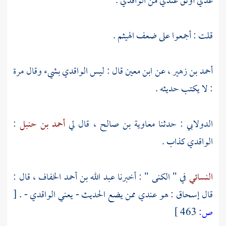
عدي
أوثق عندي من
الواقدي
.
قلت : أجمعوا على ضعف
الهيثم
.
أحمد بن زهير
، عن
ابن معين
قال : ليس
الواقدي
بشيء وقال مرة
: لا يكتب حديثه .
الدولابي
: حدثنا
معاوية بن صالح
، قال لي
أحمد بن حنبل
:
الواقدي
كذاب .
النسائي
في " الكنى " : أخبرنا
عبد الله بن أحمد الخفاف
، قال :
قال
إسحاق
: هو عندي ممن يضع الحديث - يعني
الواقدي
- .
[
ص:
463 ]