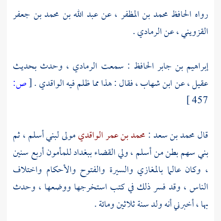
رواه
الحافظ محمد بن المظفر
، عن
عبد الله بن محمد بن جعفر
القزويني
، عن
الرمادي
.
إبراهيم بن جابر الحافظ
: سمعت
الرمادي
، وحدث بحديث
عقيل
، عن
ابن شهاب
، فقال : هذا مما ظلم فيه
الواقدي
.
[
ص:
457 ]
قال
محمد بن سعد
:
محمد بن عمر الواقدي
مولى
لبني أسلم
، ثم
بني سهم
بطن من
أسلم
، ولي القضاء
ببغداد
للمأمون
أربع سنين
، وكان عالما بالمغازي والسيرة والفتوح والأحكام واختلاف
الناس ، وقد فسر ذلك في كتب استخرجها ووضعها ، وحدث
بها ، أخبرني أنه ولد سنة ثلاثين ومائة .