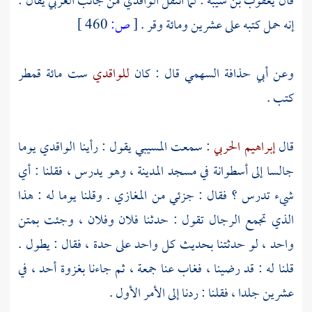
قال
يعقوب بن شيبة
: لما انتقل
الواقدي
من جانب الغربي يقال :
إنه حمل كتبه على عشرين ومائة وقر .
[
ص:
460 ]
وعن
أبي حذافة السهمي
قال : كان
للواقدي
ست مائة قمطر
كتب .
قال
إبراهيم الحربي
: سمعت
المسيبي
يقول : رأينا
الواقدي
يوما
جالسا إلى أسطوانة في مسجد
المدينة
، وهو يدرس ، فقلنا : أي
شيء تدرس ؟ فقال : جزئي من المغازي . وقلنا يوما له : هذا
الذي تجمع الرجال تقول : حدثنا فلان وفلان ، وجئت بمتن
واحد ، لو حدثتنا بحديث كل واحد على حدة ، فقال : يطول .
قلنا له : قد رضينا ، فغاب عنا جمعة ، ثم جاءنا بغزوة أحد ، في
عشرين جلدا ، فقلنا : ردنا إلى الأمر الأول .