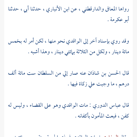
رواها
المعافى والدارقطني
، عن
ابن الأنباري
، حدثنا أبي ، حدثنا
أبو عكرمة
.
وقد روي بإسناد آخر إلى
الواقدي
نحو منها ، لكن أمر له بخمس
مائة دينار ، ولكل من الثلاثة بمائتي دينار ، وهذا أشبه .
قال
الحسن بن شاذان
عنه صار إلي من السلطان ست مائة ألف
درهم ، ما وجبت علي زكاة فيها .
قال
عباس الدوري
: مات
الواقدي
وهو على القضاء ، وليس له
كفن ، فبعث
المأمون
بأكفانه .