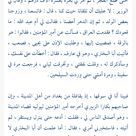
حتى طلع الفجر ، ثم أمر لي بكرة بعشرة آلاف درهم ، وقال لي
الوزير : لا عليك أن تلقانا حيث كنا ، قال : فاتسعنا ، وزوجنا
بعض الولد ، ثم إن الدهر أعضنا ، فقالت لي
أم عبد الله
: ما
قعودك ؟ فقدمت
العراق
، فسألت عن أمير المؤمنين ، فقالوا : هو
بالرقة
، فمضيت إليها ، وطلبت الإذن على
يحيى
، فصعب ،
فأتيت
أبا البختري
، وهو في عارف ، فقال : أخطأت على نفسك ،
وسأذكرك له ، وقلت نفقتي ، وتخرقت ثيابي ، فرجعت مرة في
سفينة ، ومرة أمشي حتى وردت السيلحين .
فبينا أنا في سوقها ، إذ بقافلة من
بغداد
من أهل
المدينة
، وإن
صاحبهم
بكارا الزبيري
أخرجه أمير المؤمنين ليوليه قضاء
المدينة
، وهو أصدق الناس لي ، فقلت : أدعه حتى ينزل ويستقر ، ثم
أتيته ، فاستخبرني أمري ، فقال : أما علمت أن
أبا البختري
لا