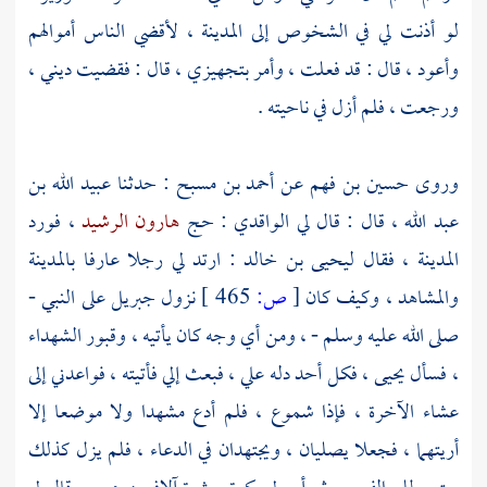
لو أذنت لي في الشخوص إلى
المدينة
، لأقضي الناس أموالهم
وأعود ، قال : قد فعلت ، وأمر بتجهيزي ، قال : فقضيت ديني ،
ورجعت ، فلم أزل في ناحيته .
وروى
حسين بن فهم
عن
أحمد بن مسبح
: حدثنا
عبيد الله بن
عبد الله
، قال : قال لي
الواقدي
: حج
هارون الرشيد
، فورد
المدينة
، فقال
ليحيى بن خالد
: ارتد لي رجلا عارفا
بالمدينة
والمشاهد ، وكيف كان
[
ص:
465 ]
نزول
جبريل
على النبي -
صلى الله عليه وسلم - ، ومن أي وجه كان يأتيه ، وقبور الشهداء
، فسأل
يحيى
، فكل أحد دله علي ، فبعث إلي فأتيته ، فواعدني إلى
عشاء الآخرة ، فإذا شموع ، فلم أدع مشهدا ولا موضعا إلا
أريتهما ، فجعلا يصليان ، ويجتهدان في الدعاء ، فلم يزل كذلك