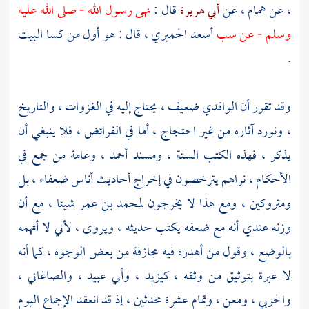
، عن
همام
، عن
أبي هريرة
قال :
نهى رسول الله - صلى الله عليه
وسلم - عن سب
أسعد الحميري
، قال : هو أول من كسا البيت
.
وقد تقرر أن
الواقدي
ضعيف ، يحتاج إليه في الغزوات ، والتاريخ
، ونورد آثاره من غير احتجاج ، أما في الفرائض ، فلا ينبغي أن
يذكر ، فهذه الكتب الستة ، ومسند
أحمد
، وعامة من جمع في
الأحكام ، نراهم يترخصون في إخراج أحاديث أناس ضعفاء ، بل
ومتروكين ، ومع هذا لا يخرجون
لمحمد بن عمر
شيئا ، مع أن
وزنه عندي أنه مع ضعفه يكتب حديثه ، ويروى ، لأني لا أتهمه
بالوضع ، وقول من أهدره فيه مجازفة من بعض الوجوه ، كما أنه
لا عبرة بتوثيق من وثقه ،
كيزيد
،
وأبي عبيد
،
والصاغاني
،
والحربي
،
ومعن
،
وتمام
عشرة محدثين ، إذ قد انعقد الإجماع اليوم