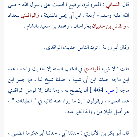
قال
النسائي
: المعروفون بوضع الحديث على رسول الله - صلى
الله عليه وسلم - أربعة :
ابن أبي يحيى
بالمدينة
،
والواقدي
ببغداد
،
ومقاتل بن سليمان
بخراسان
،
ومحمد بن سعيد
بالشام
.
وقال
أبو زرعة
: ترك الناس حديث
الواقدي
.
قلت : لا شيء
للواقدي
في الكتب الستة إلا حديث واحد ، عند
ابن ماجه
حدثنا
ابن أبي شيبة
، حدثنا شيخ لنا ، فما جسر
ابن
ماجه
[
ص:
464 ]
أن يفصح به ، وما ذاك إلا لوهن
الواقدي
عند العلماء ، ويقولون : إن ما رواه عنه كاتبه في " الطبقات " ،
هو أمثل قليلا من رواية الغير عنه .
قال
أبو بكر بن الأنباري
: حدثنا أبي ، حدثنا
أبو عكرمة الضبي
،