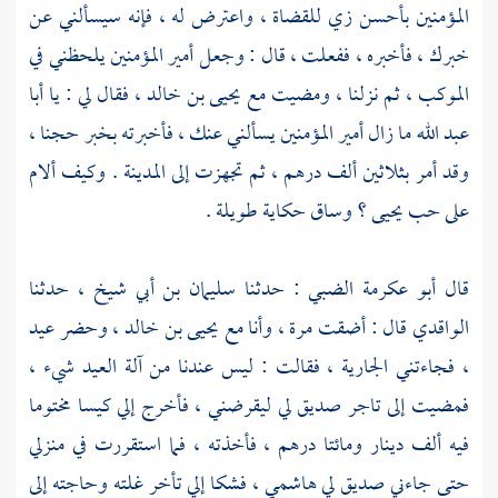
المؤمنين بأحسن زي للقضاة ، واعترض له ، فإنه سيسألني عن
خبرك ، فأخبره ، ففعلت ، قال : وجعل أمير المؤمنين يلحظني في
الموكب ، ثم نزلنا ، ومضيت مع
يحيى بن خالد
، فقال لي : يا
أبا
عبد الله
ما زال أمير المؤمنين يسألني عنك ، فأخبرته بخبر حجنا ،
وقد أمر بثلاثين ألف درهم ، ثم تجهزت إلى
المدينة
. وكيف ألام
على حب
يحيى
؟ وساق حكاية طويلة .
قال
أبو عكرمة الضبي
: حدثنا
سليمان بن أبي شيخ
، حدثنا
الواقدي
قال : أضقت مرة ، وأنا مع
يحيى بن خالد
، وحضر عيد
، فجاءتني الجارية ، فقالت : ليس عندنا من آلة العيد شيء ،
فمضيت إلى تاجر صديق لي ليقرضني ، فأخرج إلي كيسا مختوما
فيه ألف دينار ومائتا درهم ، فأخذته ، فما استقررت في منزلي
حتى جاءني صديق لي هاشمي ، فشكا إلي تأخر غلته وحاجته إلى