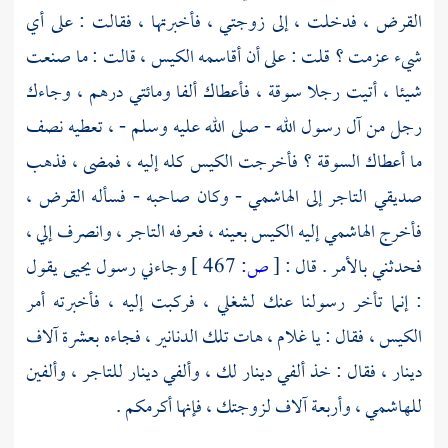
القرض ، فدخلت ، إلى زوجتي ، فأخبرتها ، فقالت : على أي
شيء عزمت ؟ قلت : على أن أقاسمه الكيس ، قالت : ما صنعت
شيئا ، أتيت رجلا سوقة ، فأعطاك ألفا ومائتي درهم ، وجاءك
رجل من آل رسول الله - صلى الله عليه وسلم - ، تعطيه نصف
ما أعطاك السوقة ؟ فأخرجت الكيس كله إليه ، فمضى ، فذهب
صديقي التاجر إلى الهاشمي - وكان صاحبه - فسأله القرض ،
فأخرج الهاشمي إليه الكيس بعينه ، فعرفه التاجر ، وانصرف إلي ،
فحدثني بالأمر . قال :
[
ص:
467 ]
وجاءني رسول
يحيى
يقول
: إنما تأخر رسولنا عنك لشغلي ، فركبت إليه ، فأخبرته أمر
الكيس ، فقال : يا غلام ، هات تلك الدنانير ، فجاءه بعشرة آلاف
دينار ، فقال : خذ ألفي دينار لك ، وألفي دينار للتاجر ، وألفين
للهاشمي ، وأربعة آلاف لزوجتك ، فإنها أكرمكم .