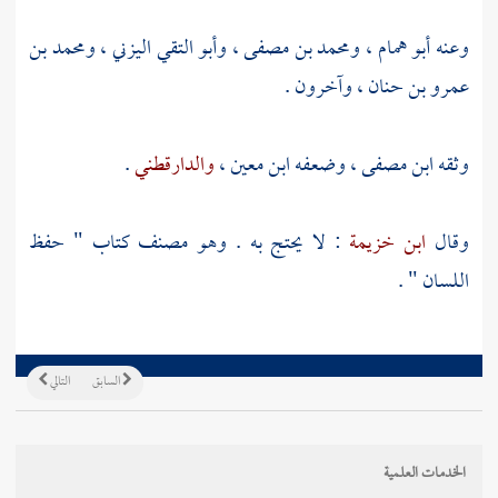
وعنه
أبو همام
،
ومحمد بن مصفى
،
وأبو التقي اليزني
،
ومحمد بن
عمرو بن حنان
، وآخرون .
وثقه
ابن مصفى
، وضعفه
ابن معين
،
والدارقطني
.
وقال
ابن خزيمة
: لا يحتج به . وهو مصنف كتاب " حفظ
اللسان " .
السابق
التالي
الخدمات العلمية