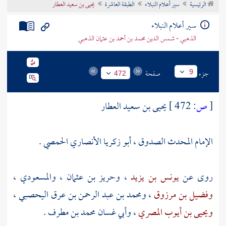
الرئيسية
سير أعلام النبلاء
الطبقة العاشرة
يحيى بن سعيد العطار
تراجم الأعلام
سير أعلام النبلاء
الذهبي - شمس الدين محمد بن أحمد بن عثمان الذهبي
جزء
صفحة
9
472
[
ص:
472 ]
يحيى بن سعيد العطار
الإمام المحدث الصدوق ، أبو زكريا الأنصاري الحمصي .
روى عن
يونس بن يزيد
،
وحريز بن عثمان
،
والمسعودي
،
وفضيل بن مرزوق
،
ومحمد بن عبد الرحمن بن عرق اليحصبي
،
ويحيى بن أيوب المصري
،
وأبي غسان محمد بن مطرف
.