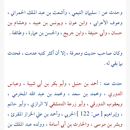
وحدث عن :
سليمان التيمي
،
وأشعث بن عبد الملك الحمراني
،
وعوف الأعرابي
،
وابن عون
،
ويونس بن عبيد
،
وهشام بن
حسان
،
وأبي حنيفة
،
وابن جريج
،
والحسن بن عمارة
، وطائفة .
وكان صاحب حديث ومعرفة ، إلا أن أكثر كتبه عدمت ، فحدث
بما بقي له .
حدث عنه :
أحمد بن حنبل
،
وأبو بكر بن أبي شيبة
،
وعباس
الدوري
،
ومحمد بن سعد
،
ومحمد بن عبد الله المخرمي
،
ويعقوب الدورقي
،
وأبو زرعة الدمشقي
لا
الرازي
،
وأبو حاتم
،
وإبراهيم
[
ص:
122 ]
الحربي
،
وأحمد بن علي الخراز المقرئ
،
وبشر بن موسى
،
والحارث بن أبي أسامة
، وولده
عبد الملك بن