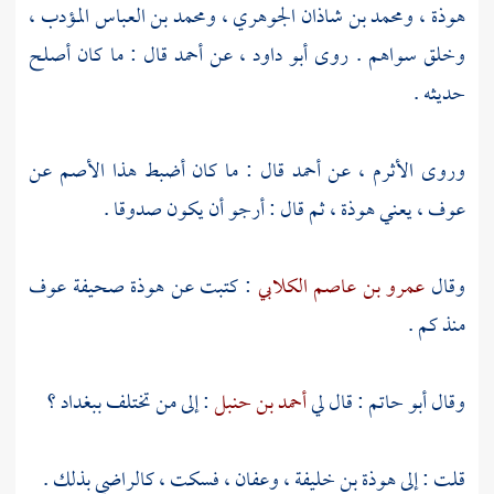
هوذة
،
ومحمد بن شاذان الجوهري
،
ومحمد بن العباس المؤدب
،
وخلق سواهم . روى
أبو داود
، عن
أحمد
قال : ما كان أصلح
حديثه .
وروى
الأثرم
، عن
أحمد
قال : ما كان أضبط هذا الأصم عن
عوف
، يعني
هوذة
، ثم قال : أرجو أن يكون صدوقا .
وقال
عمرو بن عاصم الكلابي
: كتبت عن
هوذة
صحيفة
عوف
منذ كم .
وقال
أبو حاتم
: قال لي
أحمد بن حنبل
: إلى من تختلف
ببغداد
؟
قلت : إلى
هوذة بن خليفة
،
وعفان
، فسكت ، كالراضي بذلك .