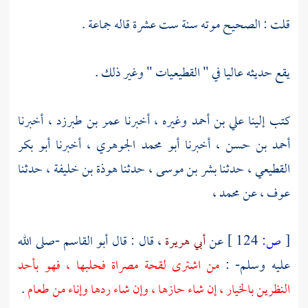
قلت : الصحيح موته سنة ست عشرة قاله جماعة .
يقع حديثه عاليا في " القطيعيات " وغير ذلك .
كتب إلينا
علي بن أحمد
وغيره ، أخبرنا
عمر بن طبرزد
، أخبرنا
أحمد بن حسن
، أخبرنا
أبو محمد الجوهري
، أخبرنا
أبو بكر
القطيعي
، حدثنا
بشر بن موسى
، حدثنا
هوذة بن خليفة
، حدثنا
عوف
، عن
محمد
،
[
ص:
124 ]
عن
أبي هريرة
، قال : قال
أبو القاسم
-صلى الله
عليه وسلم- :
من اشترى لقحة مصراة فحلبها ، فهو بأحد
النظرين بالخيار ، إن شاء حازها ، وإن شاء ردها وإناء من طعام
.