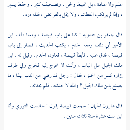
علم ولا عبادة ، بل تخبيط ولحن ، وتصحيف كثير ، وحفظ يسير
، وإذا لم يرتكب العظائم ، ولا يخل بالفرائض ، فلله دره .
قال
جعفر بن حمدويه
: كنا على باب
قبيصة
، ومعنا
دلف ابن
الأمير أبي دلف
ومعه الخدم ، يكتب الحديث ، فصار إلى باب
قبيصة
، فدق عليه ، فأبطأ
قبيصة
، فعاوده الخدم . وقيل له : ابن
ملك الجبل على الباب ، وأنت لا تخرج إليه فخرج وفي طرف
إزاره كسر من الخبز ، فقال : رجل قد رضي من الدنيا بهذا ، ما
يصنع بابن ملك الجبل ؟ والله لا حدثته . فلم يحدثه .
قال
هارون الحمال
: سمعت
قبيصة
يقول : جالست
الثوري
وأنا
ابن ست عشرة سنة ثلاث سنين .