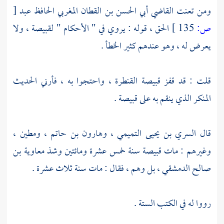
ومن تعنت
القاضي أبي الحسن بن القطان المغربي الحافظ عبد
[
ص:
135 ]
الحق
، قوله : يروي في " الأحكام "
لقبيصة
، ولا
يعرض له ، وهو عندهم كثير الخطأ .
قلت : قد قفز
قبيصة
القنطرة ، واحتجوا به ، فأرني الحديث
المنكر الذي ينقم به على
قبيصة
.
قال
السري بن يحيى التميمي
،
وهارون بن حاتم
،
ومطين
،
وغيرهم : مات
قبيصة
سنة خمس عشرة ومائتين وشذ
معاوية بن
صالح الدمشقي
، بل وهم ، فقال : مات سنة ثلاث عشرة .
رووا له في الكتب الستة .