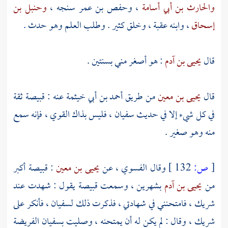
والحارث بن أبي أسامة
،
وحفص بن عمر سنجه
،
وحنبل بن
إسحاق
، وابنه
عقبة
، وخلق كثير . وطلب العلم وهو حدث .
قال
يحيى بن آدم
: هو أصغر مني بسنتين .
قال
يحيى بن معين
من طريق
أحمد بن أبي خيثمة
عنه :
قبيصة
ثقة
في كل شيء إلا في حديث
سفيان
، فليس بذاك القوي ، فإنه سمع
منه وهو صغير .
[
ص:
132 ]
وقال
الفسوي
، عن
يحيى بن معين
:
قبيصة
أكبر
من
يحيى بن آدم
بشهرين ، وسمعت
قبيصة
يقول : شهدت عند
شريك
، فامتحنني في شهادتي ، فذكرت ذلك
لسفيان
، فأنكر على
شريك
، وقال : لم يكن له أن يمتحنه ، وصليت
بسفيان
الفريضة