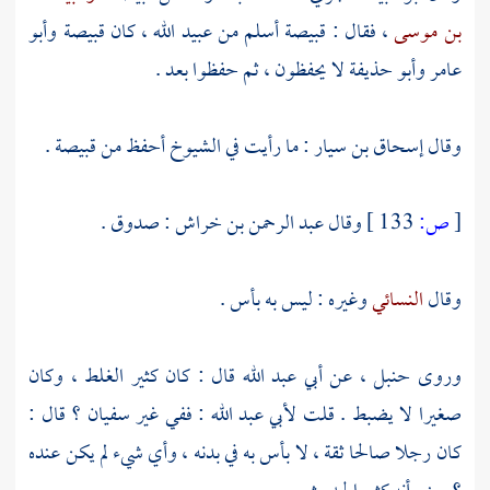
بن موسى
، فقال :
قبيصة
أسلم من
عبيد الله
، كان
قبيصة
وأبو
عامر
وأبو حذيفة
لا يحفظون ، ثم حفظوا بعد .
وقال
إسحاق بن سيار
: ما رأيت في الشيوخ أحفظ من
قبيصة
.
[
ص:
133 ]
وقال
عبد الرحمن بن خراش
: صدوق .
وقال
النسائي
وغيره : ليس به بأس .
وروى
حنبل
، عن
أبي عبد الله
قال : كان كثير الغلط ، وكان
صغيرا لا يضبط . قلت
لأبي عبد الله
: ففي غير
سفيان
؟ قال :
كان رجلا صالحا ثقة ، لا بأس به في بدنه ، وأي شيء لم يكن عنده