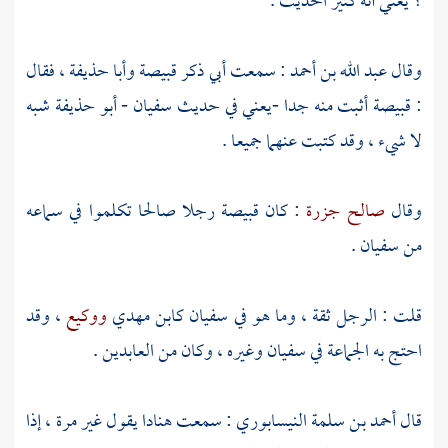
؟ يعني أنه كثير الحديث .
وقال
عبد الله بن أحمد
: سمعت أبي ذكر
قبيصة
وأبا حذيفة
، فقال
:
قبيصة
أثبت منه جدا -يعني في حديث
سفيان
-
أبو حذيفة
شبه
لا شيء ، وقد كتبت عنهما جميعا .
وقال
صالح جزرة
: كان
قبيصة
رجلا صالحا تكلموا في سماعه
من
سفيان
.
قلت : الرجل ثقة ، وما هو في
سفيان
كابن مهدي
ووكيع
، وقد
احتج به الجماعة في
سفيان
وغيره ، وكان من العابدين .
قال
أحمد بن سلمة النيسابوري
: سمعت
هنادا
يقول غير مرة ، إذا