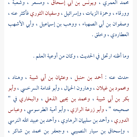
محمد العمري
،
ويونس بن أبي إسحاق
،
ومسعر
،
وشعبة
،
وورقاء
،
وحمزة الزيات
،
وإسرائيل
،
وسفيان الثوري
فأكثر عنه ،
وصفوان بن أبي الصهباء
،
ووهب بن إسماعيل
،
وأبي الأشهب
العطاردي
، وخلق .
وما أظنه ارتحل في الحديث ، وكان من أوعية العلم .
حدث عنه :
أحمد بن حنبل
،
وعثمان بن أبي شيبة
،
وهناد
،
ومحمود بن غيلان
،
وهارون الحمال
،
وأبو قدامة السرخسي
،
وأبو
بكر بن أبي شيبة
،
ومحمد بن يحيى الذهلي
،
والبخاري
في "
صحيحه " ،
وأبو زرعة الرازي
،
وأبو أمية الطرسوسي
،
وعباس
الدوري
،
وأحمد بن سليمان الرهاوي
،
وأحمد بن عبيد الله النرسي
،
وإسحاق بن سيار النصيبي
،
وجعفر بن محمد بن شاكر
،