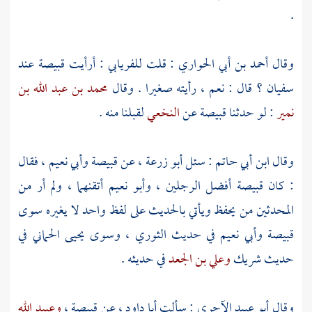
.
وقال
أحمد بن أبي الحواري
: قلت
للفريابي
: أرأيت
قبيصة
عند
سفيان
؟ قال : نعم ، رأيته صغيرا . وقال
محمد بن عبد الله بن
نمير
: لو حدثنا
قبيصة
عن
النخعي
لقبلنا منه .
وقال
ابن أبي حاتم
: سئل
أبو زرعة
، عن
قبيصة
وأبي نعيم
، فقال
: كان
قبيصة
أفضل الرجلين ،
وأبو نعيم
أتقنهما ، ولم أر من
المحدثين من يحفظ ويأتي بالحديث على لفظ واحد لا يغيره سوى
قبيصة
وأبي نعيم
في حديث
الثوري
، وسوى
يحيى الحماني
في
حديث
شريك
وعلي بن الجعد
في حديثه .
وقال
أبو عبيد الآجري
: سألت
أبا داود
، عن
قبيصة
،
وعبيد الله