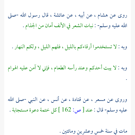
روى عن
هشام
، عن أبيه ، عن
عائشة
، قال رسول الله -صلى
الله عليه وسلم- :
نبات الشعر في الأنف أمان من الجذام
.
وبه :
لا تستخدموا أرقاءكم بالليل ، فلهم الليل ، ولكم النهار
.
وبه :
لا يبت أحدكم وعند رأسه الطعام ، فإني لا آمن عليه الهوام
.
وروى عن
مسعر
، عن
قتادة
، عن
أنس
، عن النبي -صلى الله
عليه وسلم- قال :
عند
[
ص:
162 ]
كل ختمة دعوة مستجابة
.
مات في سنة خمس وعشرين ومائتين .