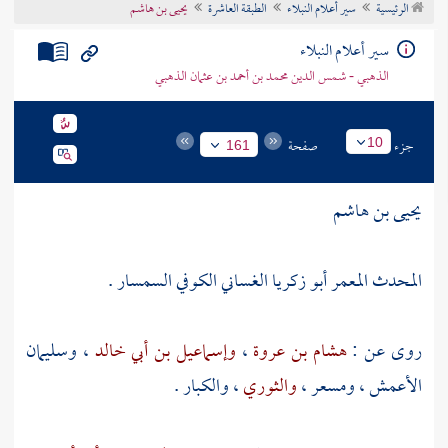
الرئيسية
سير أعلام النبلاء
الطبقة العاشرة
يحيى بن هاشم
تراجم الأعلام
سير أعلام النبلاء
الذهبي - شمس الدين محمد بن أحمد بن عثمان الذهبي
جزء
صفحة
10
161
يحيى بن هاشم
المحدث المعمر أبو زكريا الغساني الكوفي السمسار .
روى عن :
هشام بن عروة
،
وإسماعيل بن أبي خالد
،
وسليمان
الأعمش
،
ومسعر
،
والثوري
، والكبار .