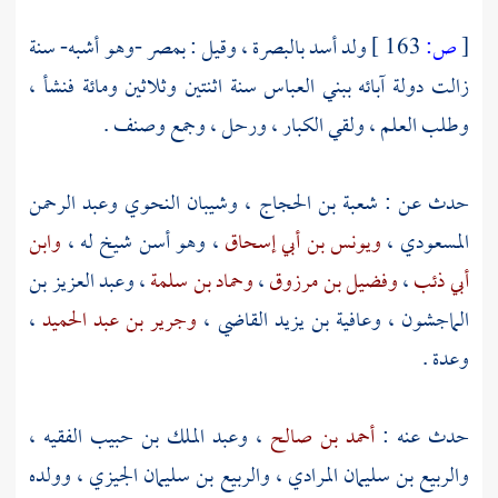
[
ص:
163 ]
ولد
أسد
بالبصرة
، وقيل :
بمصر
-وهو أشبه- سنة
زالت دولة آبائه
ببني العباس
سنة اثنتين وثلاثين ومائة فنشأ ،
وطلب العلم ، ولقي الكبار ، ورحل ، وجمع وصنف .
حدث عن :
شعبة بن الحجاج
،
وشيبان النحوي
وعبد الرحمن
المسعودي
،
ويونس بن أبي إسحاق
، وهو أسن شيخ له ،
وابن
أبي ذئب
،
وفضيل بن مرزوق
،
وحماد بن سلمة
،
وعبد العزيز بن
الماجشون
،
وعافية بن يزيد القاضي
،
وجرير بن عبد الحميد
،
وعدة .
حدث عنه :
أحمد بن صالح
،
وعبد الملك بن حبيب الفقيه
،
والربيع بن سليمان المرادي
،
والربيع بن سليمان الجيزي
، وولده