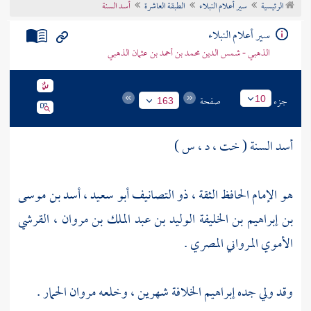
الرئيسية
سير أعلام النبلاء
الطبقة العاشرة
أسد السنة
تراجم الأعلام
سير أعلام النبلاء
الذهبي - شمس الدين محمد بن أحمد بن عثمان الذهبي
جزء
صفحة
10
163
أسد السنة ( خت ، د ، س )
هو الإمام الحافظ الثقة ، ذو التصانيف أبو سعيد ، أسد بن موسى
بن إبراهيم بن الخليفة الوليد بن عبد الملك بن مروان ، القرشي
الأموي المرواني المصري .
وقد ولي جده
إبراهيم
الخلافة شهرين ، وخلعه
مروان الحمار
.