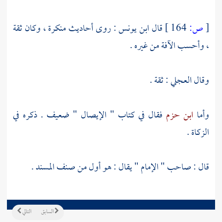
[
ص:
164 ]
قال
ابن يونس
: روى أحاديث منكرة ، وكان ثقة
، وأحسب الآفة من غيره .
وقال
العجلي
: ثقة .
وأما
ابن حزم
فقال في كتاب " الإيصال " ضعيف . ذكره في
الزكاة .
قال : صاحب " الإمام " يقال : هو أول من صنف المسند .
السابق
التالي