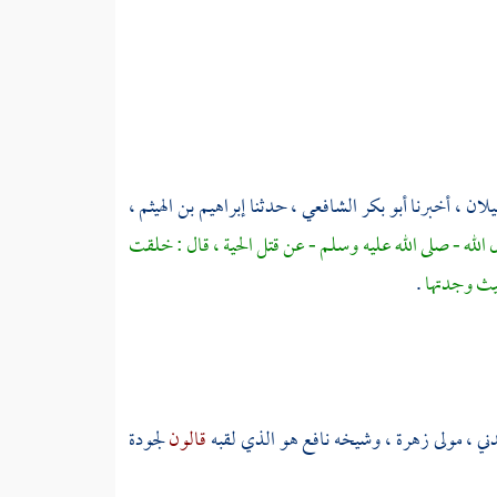
يلان
، أخبرنا
أبو بكر الشافعي
، حدثنا
إبراهيم بن الهيثم
،
لله - صلى الله عليه وسلم - عن قتل الحية ، قال : خلقت
حيث وجدتها
.
دني
، مولى
زهرة
، وشيخه
نافع
هو الذي لقبه
قالون
لجودة