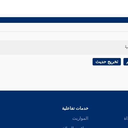
ية
تخريج حديث
خدمات تفاعلية
اة
المواريث