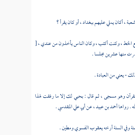
عبة
، أكان يملي عليهم
ببغداد
، أو كان يقرأ ؟
 الخط ، وكنت أكتب ، وكان الناس يأخذون من عندي ،
[
رت منها عشرين مجلسا .
ك - يعني من العبادة .
لقرآن وهو مسجى ، ثم قال : بحبي لك إلا ما رفقت لهذا
ه . رواها
أحمد بن عبيد
، عن
أبي علي المقدسي
.
نة وفي السنة أرخه
يعقوب الفسوي
ومطين .