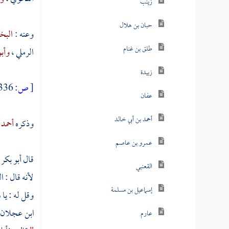
زينب
حبان بن هلال
وعنه :
البخ
طلق بن غنام
الرملي
،
وأب
زبيدة
[
ص:
336 ]
عفان
أحمد بن أبي خالد
وذكره
أحمد 
عمرو بن عاصم
قال
أبو بكر
القعنبي
لأنه قال : ا
إسماعيل بن مسلمة
وقل له : يا 
ابن عجلان
عارم