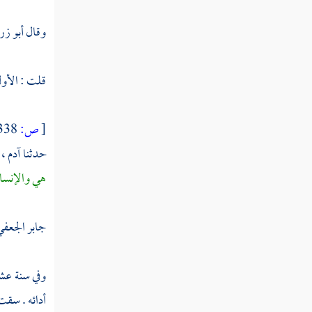
سليمان بن حرب
وقال
أبو ز
آدم بن أبي إياس
قلت : الأو
علي بن عياش
أبو الوليد الطيالسي
[
ص:
338 ]
إسماعيل بن أبان
حدثنا
آدم
، 
هي والإنسان
الغنوي إسماعيل بن أبان
علي بن الحسن بن شقيق
جابر الجعف
حجاج بن منهال
وفي سنة عشر
الحوضي
أدائه . سقت 
الحسن بن حفص