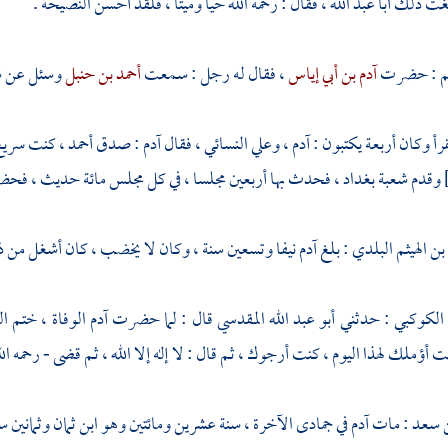
بلغت ذلك
أبا عبد الله
، فقال : رحمه الله حيا وميتا ، فلقد أحسن النصيحة .
م
: حضرت
آدم بن أبي إياس
، فقال له رجل : سمعت
أحمد بن حنبل
وسئل عن
ش
رأ وكان أربعة يكتبون :
آدم
،
وعلي النسائي
، فقال
آدم
: صدق
أحمد
، كنت سريع
وقدم
شعبة
بغداد
، فحدث بها أربعين مجلسا ، في كل مجلس مائة حديث ، فحض
بن الهيثم البلدي
: بلغ
آدم
نيفا وتسعين سنة ، وكان لا يخضب ، كان أشغل من ذل
 الكوكبي
: حدثني
أبو عبد الله المقدسي
قال : لما حضرت
آدم
الوفاة ، ختم ا
 أؤملك لهذا اليوم ، كنت أرجوك ، ثم قال : لا إله إلا الله ، ثم قضى - رحمه الل
ن سعد
: مات
آدم
في جمادى الآخرة ، سنة عشرين ومائتين وهو ابن ثمان وثمانين س