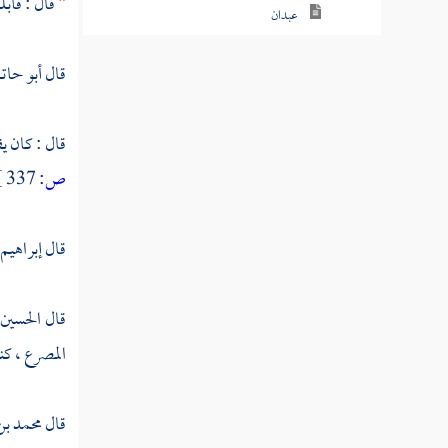
"
قال : فأ
عبدان
المأمون
قال
أبو حات
المعتصم
قال : كان يق
الواثق بالله
ص:
337 ]
مسلم بن إبراهيم
البابلتي
قال
إبراهيم 
أبو اليمان
قال
الحسين
حجين بن المثنى
المصرع ، كنت
قالون
قال
محمد ب
سعيد بن أبي مريم