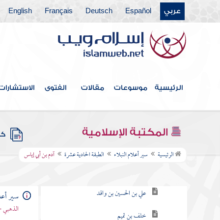
عربي
Español
Deutsch
Français
English
الطبقة الرابعة
الطبقة الخامسة
الطبقة السادسة
الطبقة السابعة
الرئيسية
موسوعات
مقالات
الفتوى
الاستشارات
الطبقة التاسعة
الطبقة العاشرة
المكتبة الإسلامية
كتب
الطبقة الحادية عشرة
الرئيسية
سير أعلام النبلاء
الطبقة الحادية عشرة
آدم بن أبي إياس
عثمان بن الهيثم
علي بن الحسين بن واقد
سير أعلا
الذهبي -
خلف بن تميم