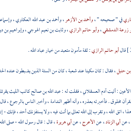
اري
في " صحيحه " ،
وأحمد بن الأزهر
،
وأحمد بن عبد الله العكاوي
،
وإسماع
و زرعة الدمشقي
،
وأبو حاتم الرازي
،
وثابت بن نعيم الهوجي
،
وإبراهيم بن دي
قال
أبو حاتم الرازي
: ثقة مأمون متعبد من خيار عباد الله .
بن حنبل
، فقال : كان مكينا عند
شعبة
، كان من الستة الذين يضبطون عنده الح
 الأعين
: أتيت
آدم العسقلاني
، فقلت له :
عبد الله بن صالح
كاتب
الليث
يقرئك
لقرآن مخلوق . فأخبرته بعذره ، وأنه أظهر الندامة ، وأخبر الناس بالرجوع ، قال 
هذا ، اتق الله ، وتقرب إلى الله تعالى بما أنت فيه ، ولا يستفزنك أحد ، فإنك - إ
، عن
أبي الزناد
، عن
الأعرج
، عن
أبي هريرة
، قال : قال رسول الله - صلى الل