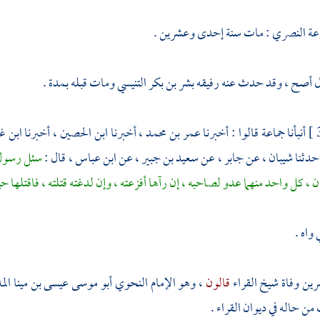
رعة النصري
: مات سنة إحدى وعشرين .
ل أصح ، وقد حدث عنه رفيقه
بشر بن بكر التنيسي
ومات قبله بمدة .
أنبأنا جماعة قالوا : أخبرنا
عمر بن محمد
، أخبرنا
ابن الحصين
، أخبرنا
ابن غ
حدثنا
شيبان
، عن
جابر ،
عن
سعيد بن جبير
، عن
ابن عباس
، قال :
سئل رسول ا
 ، كل واحد منهما عدو لصاحبه ، إن رآها أفزعته ، وإن لدغته قتلته ، فاقتلها 
ي
واه .
ين وفاة شيخ القراء
قالون
، وهو الإمام النحوي
أبو موسى عيسى بن مينا الم
من حاله في ديوان القراء .