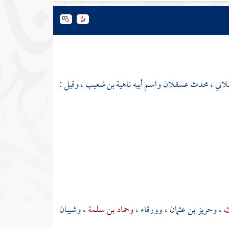
قلاني ، محدث
عسقلان
واسم أبيه ناهية بن شعيب ، وقيل :
ث
،
وحريز بن عثمان
،
وورقاء
،
وحماد بن سلمة
،
وشيبان