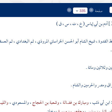
صفحة
335
آدم بن أبي إياس ( خ ، ت ، س ، ق )
فظ القدوة ، شيخ الشام أبو الحسن الخراساني المروذي ، ثم البغدادي ، ثم العس
ين وثلاثين ومائة .
راق
ومصر
والحرمين
والشام
.
ابن أبي ذئب
،
ومبارك بن فضالة
،
وشعبة بن الحجاج
،
والمسعودي
،
واللي
سرائيل بن يونس
،
وحفص بن ميسرة
، وخلق .