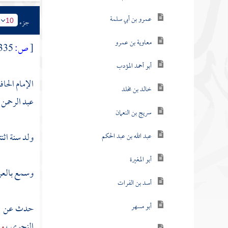
عمرو بن أبي سلمة
جزء
10
معاوية بن عمرو
[
ص:
335 ]
أبو أحمد المؤدب
الإمام الحا
خالد بن مخلد
عبد الرحمن .
سريج بن النعمان
ولد سنة اثنت
عبد الله بن عبد الحكم
أبو المغيرة
وسمع
بالع
أسد بن الفرات
أبو مسهر
حدث عن :
النحوي
،
وإ