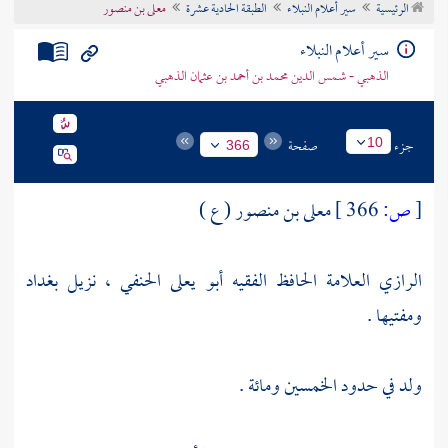
الرئيسية
سير أعلام النبلاء
الطبقة الحادية عشرة
معلى بن منصور
تراجم الأعلام
سير أعلام النبلاء
الذهبي - شمس الدين محمد بن أحمد بن عثمان الذهبي
جزء
صفحة
10
366
[
ص:
366 ]
معلى بن منصور ( ع )
الرازي العلامة الحافظ الفقيه أبو يعلى الحنفي ، نزيل
بغداد
ومفتيها .
ولد في حدود الخمسين ومائة .