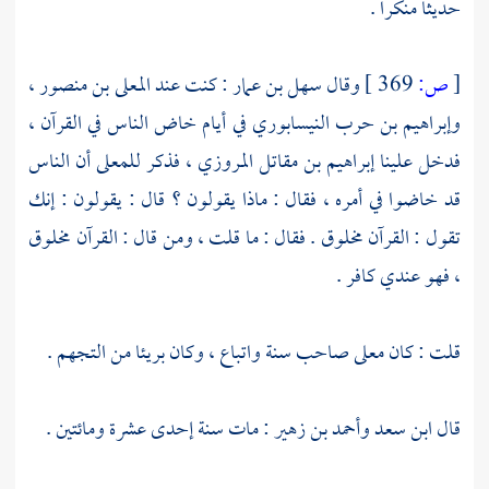
حديثا منكرا .
[
ص:
369 ]
وقال
سهل بن عمار
: كنت عند
المعلى بن منصور
،
وإبراهيم بن حرب النيسابوري
في أيام خاض الناس في القرآن ،
فدخل علينا
إبراهيم بن مقاتل المروزي
، فذكر
للمعلى
أن الناس
قد خاضوا في أمره ، فقال : ماذا يقولون ؟ قال : يقولون : إنك
تقول : القرآن مخلوق . فقال : ما قلت ، ومن قال : القرآن مخلوق
، فهو عندي كافر .
قلت : كان
معلى
صاحب سنة واتباع ، وكان بريئا من التجهم .
قال
ابن سعد
وأحمد بن زهير
: مات سنة إحدى عشرة ومائتين .