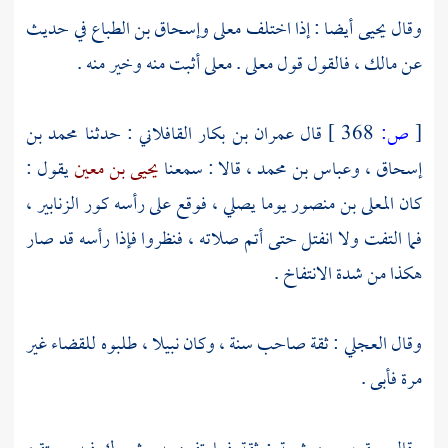
وقال
يحيى
أيضا : إذا اختلف
معلى
وإسحاق بن الطباع
في حديث
عن
مالك
، فالقول قول
معلى
.
معلى
أثبت منه وخير منه .
[
ص:
368 ]
قال
عمران بن بكار القافلاني
: حدثنا
محمد بن
إسحاق
،
وعباس بن محمد
، قالا : سمعنا
يحيى بن معين
يقول :
كان
المعلى بن منصور
يوما يصلي ، فوقع على رأسه كور الزنابير ،
فما التفت ولا انفتل حتى أتم صلاته ، فنظروا فإذا رأسه قد صار
هكذا من شدة الانتفاخ .
وقال
العجلي
: ثقة صاحب سنة ، وكان نبيلا ، طلبوه للقضاء غير
مرة فأبى .