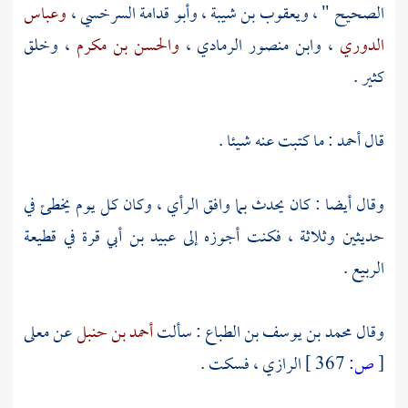
الصحيح " ،
ويعقوب بن شيبة
،
وأبو قدامة السرخسي
،
وعباس
الدوري
،
وابن منصور الرمادي
،
والحسن بن مكرم
، وخلق
كثير .
قال
أحمد
: ما كتبت عنه شيئا .
وقال أيضا : كان يحدث بما وافق الرأي ، وكان كل يوم يخطئ في
حديثين وثلاثة ، فكنت أجوزه إلى
عبيد بن أبي قرة
في قطيعة
الربيع
.
وقال
محمد بن يوسف بن الطباع
: سألت
أحمد بن حنبل
عن
معلى
[
ص:
367 ]
الرازي
، فسكت .