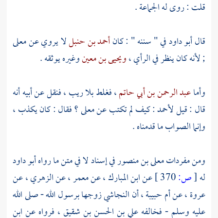
قلت : روى له الجماعة .
قال
أبو داود
في " سننه " : كان
أحمد بن حنبل
لا يروي عن
معلى
; لأنه كان ينظر في الرأي ،
ويحيى بن معين
وغيره يوثقه .
وأما
عبد الرحمن بن أبي حاتم
، فغلط بلا ريب ، فنقل عن أبيه أنه
قال : قيل
لأحمد
: كيف لم تكتب عن
معلى
؟ فقال : كان يكذب ،
وإنما الصواب ما قدمناه .
ومن مفردات
معلى بن منصور
في إسناد لا في متن ما رواه
أبو داود
له
[
ص:
370 ]
عن
ابن المبارك
، عن
معمر
، عن
الزهري
، عن
عروة
، عن
أم حبيبة
، أن
النجاشي
زوجها برسول الله - صلى الله
عليه وسلم - فخالفه
علي بن الحسن بن شقيق
، فرواه عن
ابن