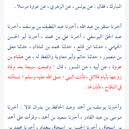
المبارك
، فقال : عن
يونس
، عن
الزهري
، عن
عروة
مرسلا .
أخبرنا
سنقر بن عبد الله
، أخبرنا
عبد اللطيف بن يوسف
، أخبرنا
عبد الحق اليوسفي
، أخبرنا
علي بن محمد
، أخبرنا
أبو الحسن
الحمامي
، حدثنا
ابن قانع
، حدثنا
محمد بن شاذان
، حدثنا
معلى
بن منصور
، حدثنا
حاتم
وأبو معاوية
واللفظ له ، عن
هشام بن
عروة
، عن أبيه ، عن
المسور
، قال :
وضعت
سبيعة
بعد وفاة
زوجها بأيام قلائل ، فأتت النبي - صلى الله عليه وسلم - تستأذنه
في النكاح ، فأذن لها
.
وأخبرنا
يوسف بن أحمد
وعبد الحافظ بن بدران
قالا : أخبرنا
موسى بن عبد القادر
، أخبرنا
سعيد بن أحمد
، وقرأت على
أحمد
بن إسحاق
، أخبرنا
الحسن بن إسحاق
ببغداد
، أخبرنا
محمد بن