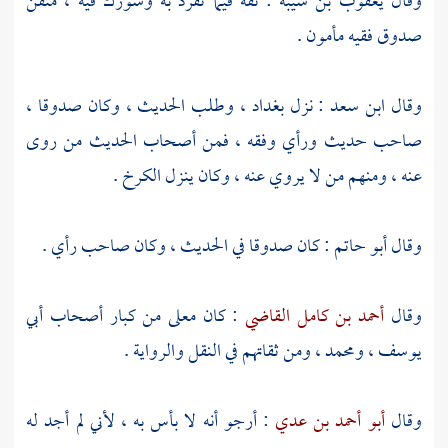
وقال
يعقوب بن شيبة
: ثقة فيما تفرد به وشورك فيه ، متقن
صدوق فقيه مأمون .
وقال
ابن سعد
: نزل
بغداد
، وطلب الحديث ، وكان صدوقا ،
صاحب حديث ورأي وفقه ، فمن أصحاب الحديث من روى
عنه ، ومنهم من لا يروي عنه ، وكان ينزل
الكرخ
.
وقال
أبو حاتم
: كان صدوقا في الحديث ، وكان صاحب رأي .
وقال
أحمد بن كامل القاضي
: كان
معلى
من كبار أصحاب
أبي
يوسف
،
ومحمد
، ومن ثقاتهم في النقل والرواية .
وقال
أبو أحمد بن عدي
: أرجو أنه لا بأس به ، لأني لم أجد له