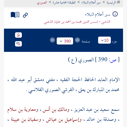
الرئيسية
سير أعلام النبلاء
الطبقة الحادية عشرة
الصوري
تراجم الأعلام
سير أعلام النبلاء
الذهبي - شمس الدين محمد بن أحمد بن عثمان الذهبي
جزء
صفحة
10
390
[
ص:
390 ]
الصوري ( ع )
الإمام العابد الحافظ الحجة الفقيه ، مفتي
دمشق
أبو عبد الله ،
محمد بن المبارك بن يعلى ، القرشي الصوري القلانسي .
سمع
سعيد بن عبد العزيز
،
ومالك بن أنس
،
ومعاوية بن سلام
،
وصدقة بن خالد ،
وإسماعيل بن عياش
،
وسفيان بن عيينة
،