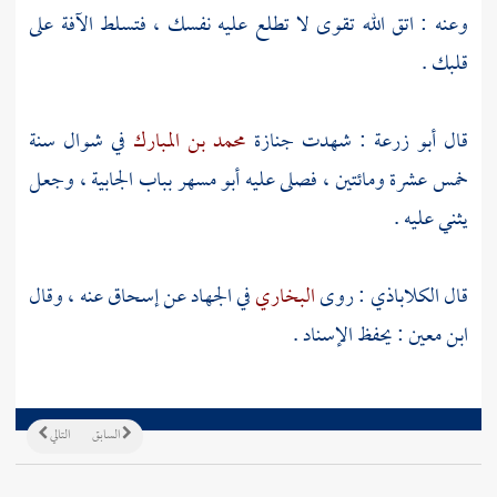
وعنه : اتق الله تقوى لا تطلع عليه نفسك ، فتسلط الآفة على
قلبك .
قال
أبو زرعة
: شهدت جنازة
محمد بن المبارك
في شوال سنة
خمس عشرة ومائتين ، فصلى عليه
أبو مسهر
بباب الجابية
، وجعل
يثني عليه .
قال
الكلاباذي
: روى
البخاري
في الجهاد عن
إسحاق
عنه ، وقال
ابن معين
: يحفظ الإسناد .
السابق
التالي