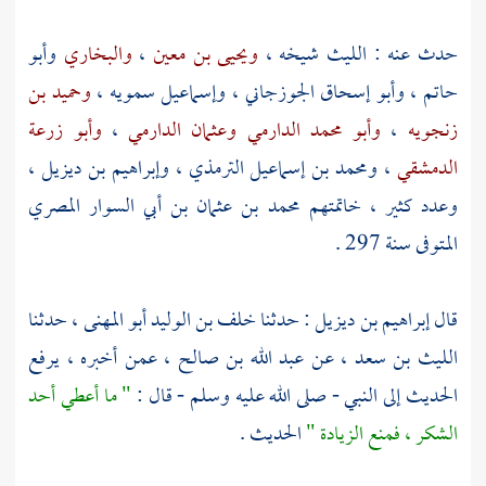
حدث عنه :
الليث
شيخه ،
ويحيى بن معين
،
والبخاري
وأبو
حاتم
،
وأبو إسحاق الجوزجاني
،
وإسماعيل سمويه
،
وحميد بن
زنجويه
،
وأبو محمد الدارمي
وعثمان الدارمي
،
وأبو زرعة
الدمشقي
،
ومحمد بن إسماعيل الترمذي
،
وإبراهيم بن ديزيل
،
وعدد كثير ، خاتمتهم
محمد بن عثمان بن أبي السوار المصري
المتوفى سنة 297 .
قال
إبراهيم بن ديزيل
: حدثنا
خلف بن الوليد أبو المهنى
، حدثنا
الليث بن سعد
، عن
عبد الله بن صالح
، عمن أخبره ، يرفع
الحديث إلى النبي - صلى الله عليه وسلم - قال :
" ما أعطي أحد
الشكر ، فمنع الزيادة "
الحديث .