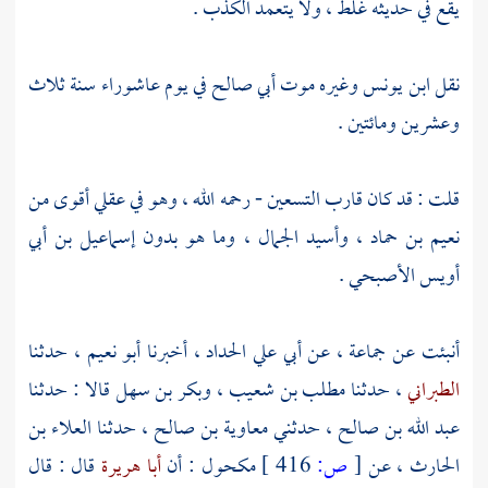
يقع في حديثه غلط ، ولا يتعمد الكذب .
نقل
ابن يونس
وغيره موت
أبي صالح
في يوم عاشوراء سنة ثلاث
وعشرين ومائتين .
قلت : قد كان قارب التسعين - رحمه الله ، وهو في عقلي أقوى من
نعيم بن حماد
،
وأسيد الجمال
، وما هو بدون
إسماعيل بن أبي
أويس الأصبحي
.
أنبئت عن جماعة ، عن
أبي علي الحداد
، أخبرنا
أبو نعيم
، حدثنا
الطبراني
، حدثنا
مطلب بن شعيب
،
وبكر بن سهل
قالا : حدثنا
عبد الله بن صالح
، حدثني
معاوية بن صالح
، حدثنا
العلاء بن
الحارث
، عن
[
ص:
416 ]
مكحول
: أن
أبا هريرة
قال : قال