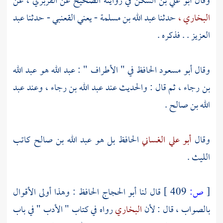
وقال
أبو علي بن السكن
في روايته الصحيح عن
الفربري
، عن
البخاري ،
حدثنا
عبد الله بن مسلمة
- يعني
القعنبي
- حدثنا
عبد
العزيز
. . فذكره .
وقال
أبو مسعود
الحافظ في " الأطراف " :
عبد الله هو عبد الله
بن رجاء
، ثم قال : والحديث عند
عبد الله بن رجاء
، وعند
عبد
الله بن صالح
.
وقال
أبو علي الغساني
الحافظ بل هو
عبد الله بن صالح
كاتب
الليث
.
[
ص:
409 ]
قال لنا
أبو الحجاج الحافظ
: وهذا أولى الأقوال
بالصواب ، قال : لأن
البخاري
رواه في كتاب " الأدب " في باب