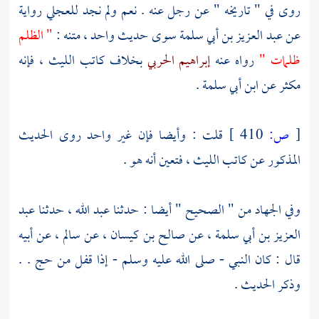
روى في " تاريخه " عن رجل عنه . نعم ولم نجد
للعجلي
رواية
عن
عبد العزيز بن أبي سلمة
سوى حديث واحد ، متنه :
" الظلم
ظلمات "
رواه عنه
إبراهيم الحربي
بخلاف كاتب
الليث
، فإنه
مكثر عن
ابن أبي سلمة
.
[
ص:
410 ]
قلت : وأيضا فإن غير واحد روى الحديث
المذكور عن كاتب
الليث
، فتعين أنه هو .
وفي الجهاد من " الصحيح " أيضا : حدثنا
عبد الله
، حدثنا
عبد
العزيز بن أبي سلمة
، عن
صالح بن كيسان
، عن
سالم
، عن أبيه
قال : كان النبي - صلى الله عليه وسلم - إذا قفل من حج . .
وذكر الحديث .