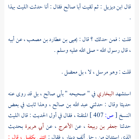
قال
ابن ديزيل
: ثم لقيت
أبا صالح
فقال : أنا حدثت
الليث
بهذا
.
قلت : فمن حدثك ؟ قال :
يحيى بن عطارد بن مصعب
، عن أبيه
، قال رسول الله - صلى الله عليه وسلم .
قلت : وهو مرسل ، لا ، بل معضل .
استشهد
البخاري
في " صحيحه "
بأبي صالح
، بل قد روى عنه
حديثا وقال : حدثني
عبد الله بن صالح
، وهذا ثابت في بعض
النسخ
[
ص:
407 ]
المتقنة ، فقال في أول الحديث : قال
الليث
حدثنا
جعفر بن ربيعة
، عن
الأعرج
، عن
أبي هريرة
بحديث
الذي استدان من رجل ألف دينار ، فقال :
ائتني بكفيل ، قال :