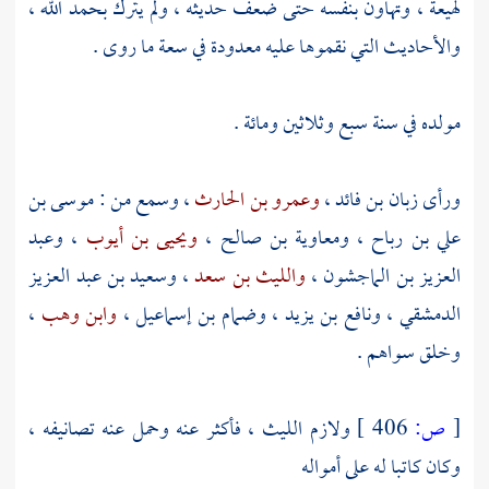
لهيعة
، وتهاون بنفسه حتى ضعف حديثه ، ولم يترك بحمد الله ،
والأحاديث التي نقموها عليه معدودة في سعة ما روى .
مولده في سنة سبع وثلاثين ومائة .
ورأى
زبان بن فائد
،
وعمرو بن الحارث
، وسمع من :
موسى بن
علي بن رباح
،
ومعاوية بن صالح
،
ويحيى بن أيوب
،
وعبد
العزيز بن الماجشون
،
والليث بن سعد
،
وسعيد بن عبد العزيز
الدمشقي
،
ونافع بن يزيد
،
وضمام بن إسماعيل
،
وابن وهب
،
وخلق سواهم .
[
ص:
406 ]
ولازم
الليث
، فأكثر عنه وحمل عنه تصانيفه ،
وكان كاتبا له على أمواله