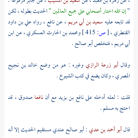
، عن
زهرة بن معبد
، عن
سعيد بن المسيب
، عن
جابر
مرفوعا :
"
إن الله اختار أصحابي على جميع العالمين "
الحديث بطوله ، لكن
قد تابعه عليه
سعيد بن أبي مريم
، عن
نافع
، رواه
علي بن داود
القنطري
،
[
ص:
415 ]
ومحمد بن الحارث العسكري
، عن
ابن
أبي مريم
، فتخلص
أبو صالح
.
وقال
أبو زرعة الرازي
وغيره : هو من وضع
خالد بن نجيح
المصري
، وكان يضع في كتب الشيوخ .
قلت : لعله أدخله على
نافع بن يزيد
مع أن
نافعا
صدوق ، قد
احتج به
مسلم
.
قال
أبو أحمد بن عدي
:
أبو صالح
عندي مستقيم الحديث إلا أنه