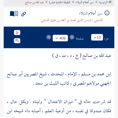
الرئيسية
سير أعلام النبلاء
الطبقة الحادية عشرة
عبد الله بن صالح
تراجم الأعلام
سير أعلام النبلاء
الذهبي - شمس الدين محمد بن أحمد بن عثمان الذهبي
جزء
صفحة
10
406
عبد الله بن صالح ( خ ، د ، ت ، ق )
ابن محمد بن مسلم ، الإمام ، المحدث ، شيخ المصريين أبو صالح
الجهني مولاهم المصري ، كاتب
الليث بن سعد
.
قد شرحت حاله في " ميزان الاعتدال " وليناه . وبكل حال ،
فكان صدوقا في نفسه ، من أوعية العلم ، أصابه داء شيخه
ابن