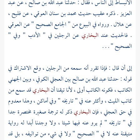
الانبساط إلى الناس ، فقال : حدثنا
عبد الله بن صالح
، عن
عبد
العزيز
. ذكره عقيب حديث
محمد بن سنان العوقي
، عن
فليح
،
عن
هلال
. ورواه في البيوع من " الجامع الصحيح " عن
العوقي
. فالحديث عند
البخاري
عن الرجلين في " الأدب " وفي "
الصحيح " . . .
إلى أن قال : فإذا تقرر أنه سمعه من الرجلين ، وقع الاشتراك في
قوله : حدثنا
عبد الله بن صالح
بين
العجلي الكوفي
، وبين
الجهني
الكاتب
، فكونه الكاتب أولى ، لأنا تيقنا أن
البخاري
قد سمع من
كاتب
الليث
، وأكثر عنه في " تاريخه " وفي أماكن ، وهذا معدوم
في حق
العجلي
، فإن
البخاري
ذكر له ترجمة صغيرة مختصرة جدا
في " تاريخه " لم يرو عنه فيها شيئا ، ولا وجدنا أبدا له رواية
متيقنة عنه لا في " الصحيح " ولا في شيء من تواليفه ، بل قد