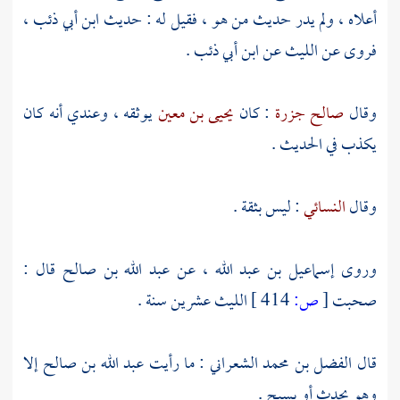
أعلاه ، ولم يدر حديث من هو ، فقيل له : حديث
ابن أبي ذئب
،
فروى عن
الليث
عن
ابن أبي ذئب
.
وقال
صالح جزرة
: كان
يحيى بن معين
يوثقه ، وعندي أنه كان
يكذب في الحديث .
وقال
النسائي
: ليس بثقة .
وروى
إسماعيل بن عبد الله
، عن
عبد الله بن صالح
قال :
صحبت
[
ص:
414 ]
الليث
عشرين سنة .
قال
الفضل بن محمد الشعراني
: ما رأيت
عبد الله بن صالح
إلا
وهو يحدث أو يسبح .