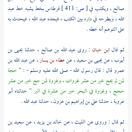
صالح
، ويكتب في
[
ص:
411 ]
قرطاس بخط يشبه خط
عبد
الله
، ويطرحه في داره بين الكتب ، فيجده
عبد الله
، فيحدث به
على التوهم أنه خطه .
ثم قال
ابن حبان
: روى
عبد الله بن صالح
، حدثنا
يحيى بن
أيوب
، عن
يحيى بن سعيد
، عن
عطاء بن يسار
، عن
عبد الله بن
عمرو
قال : قال رسول الله - صلى الله عليه وسلم - :
" حجة
لمن لم يحج خير من عشر غزوات ، وغزوة لمن حج خير من عشر
حجج ، وغزوة في البحر خير من عشرة في البر "
حدثناه
أبو
عروبة
، حدثنا
علي بن إبراهيم بن عزون
، حدثنا
عبد الله
.
ثم قال : وروى عن
الليث
، عن
خالد بن يزيد
، عن
سعيد بن