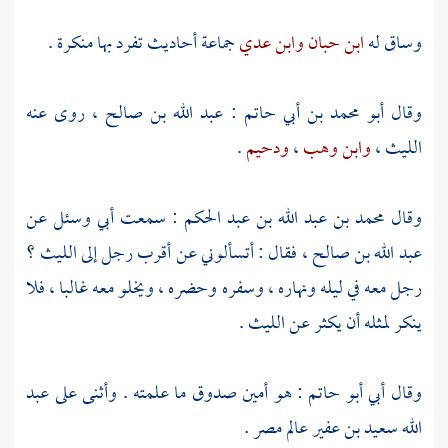
وساق له
ابن حبان
وابن عدي
جماعة أحاديث تفرد بها منكرة .
وقال
أبو محمد بن أبي حاتم
:
عبد الله بن صالح
، روى عنه
الليث
،
وابن وهب
،
ودحيم
.
وقال
محمد بن عبد الله بن عبد الحكم
: سمعت أبي وسئل عن
عبد الله بن صالح
، فقال : أتسألوني عن أقرب رجل إلى
الليث
؟
رجل معه في ليله ونهاره ، وسفره وحضره ، ويخلو معه غالبا ، فلا
ينكر لمثله أن يكثر عن
الليث
.
وقال
أبي أبو حاتم
: هو أمين صدوق ما علمته . وأثنى على
عبد
الله
سعيد بن عفير
عالم
مصر
.