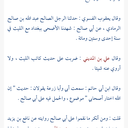
وقال
يعقوب الفسوي
: حدثنا الرجل الصالح
عبد الله بن صالح
الرمادي
، عن
أبي صالح
: شهدنا الأضحى
ببغداد
مع
الليث
في
سنة إحدى وستين ومائة .
وقال
علي بن المديني
: ضربت على حديث كاتب
الليث
، ولا
أروي عنه شيئا .
وقال
ابن أبي حاتم
: سمعت أبي
وأبا زرعة
يقولان : حديث " إن
الله اختار أصحابي " موضوع ، والحمل فيه على
أبي صالح
.
قلت : ومن أنكر ما نقموا على
أبي صالح
روايته عن
نافع بن يزيد