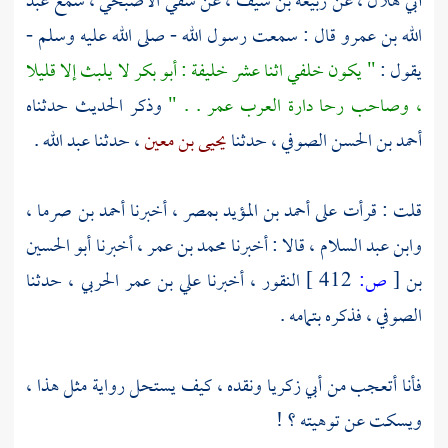
أبي هلال
، عن
ربيعة بن سيف
، عن
شفي الأصبحي
، سمع
عبد
الله بن عمرو
قال : سمعت رسول الله - صلى الله عليه وسلم -
يقول :
" يكون خلفي اثنا عشر خليفة :
أبو بكر
لا يلبث إلا قليلا
، وصاحب رحا دارة العرب
عمر
. . "
وذكر الحديث حدثناه
أحمد بن الحسن الصوفي
، حدثنا
يحيى بن معين
، حدثنا
عبد الله
.
قلت : قرأت على
أحمد بن المؤيد
بمصر
، أخبرنا
أحمد بن صرما
،
وابن عبد السلام
، قالا : أخبرنا
محمد بن عمر
، أخبرنا
أبو الحسين
بن
[
ص:
412 ]
النقور
، أخبرنا
علي بن عمر الحربي
، حدثنا
الصوفي
، فذكره بتمامه .
فأنا أتعجب من
أبي زكريا
ونقده ، كيف يستحل رواية مثل هذا ،
ويسكت عن توهيته ؟ !