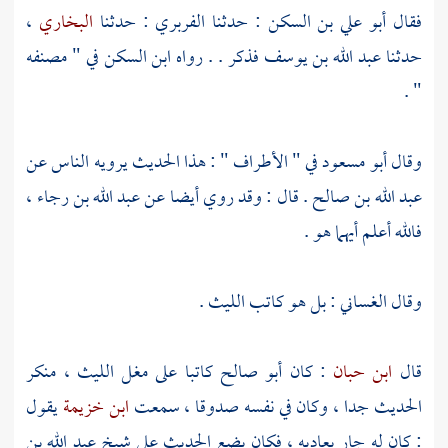
فقال
أبو علي بن السكن
: حدثنا
الفربري
: حدثنا
البخاري
،
حدثنا
عبد الله بن يوسف
فذكر . . رواه
ابن السكن
في " مصنفه
" .
وقال
أبو مسعود
في " الأطراف " : هذا الحديث يرويه الناس عن
عبد الله بن صالح
. قال : وقد روي أيضا عن
عبد الله بن رجاء
،
فالله أعلم أيهما هو .
وقال
الغساني
: بل هو كاتب
الليث
.
قال
ابن حبان
: كان
أبو صالح
كاتبا على مغل
الليث
، منكر
الحديث جدا ، وكان في نفسه صدوقا ، سمعت
ابن خزيمة
يقول
: كان له جار يعاديه ، فكان يضع الحديث على شيخ
عبد الله بن