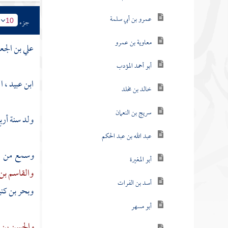
عمرو بن أبي سلمة
جزء
10
معاوية بن عمرو
علي بن الجعد
أبو أحمد المؤدب
ابن عبيد ، 
خالد بن مخلد
سريج بن النعمان
ولد سنة أربع
عبد الله بن عبد الحكم
وسمع من :
أبو المغيرة
والقاسم بن
أسد بن الفرات
وبحر بن كني
أبو مسهر
والحسن بن