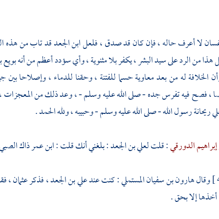
غسان
لا أعرف حاله ، فإن كان قد صدق ، فلعل
ابن الجعد
قد تاب من هذه ال
هذا من الرد على سيد البشر ، يكفر بلا مثنوية ، وأي سؤدد أعظم من أنه بويع بال
وأن الخلافة له من بعد
معاوية
حسما للفتنة ، وحقنا للدماء ، وإصلاحا بين جي
، فصح فيه تفرس جده - صلى الله عليه وسلم - ، وعد ذلك من المعجزات ، و
لي
ريحانة رسول الله - صلى الله عليه وسلم - وحبيبه ، ولله الحمد .
 إبراهيم الدورقي
: قلت
لعلي بن الجعد
: بلغني أنك قلت :
ابن عمر
ذاك الصبي ،
وقال
هارون بن سفيان المستملي
: كنت عند
علي بن الجعد
، فذكر
عثمان
، فق
ا أخذها إلا بحق .