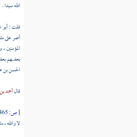
الله سيدا .
عبد الله بن يوسف
قلت :
أبو 
ابن الماجشون
أصر على مثل 
التبوذكي
المؤمنين ، 
موسى بن إسماعيل
بعضهم بعضا 
معلى بن منصور
الحسن بن ع
عبد الله بن نافع الصائغ
قال
أحمد بن
عبد الله بن نافع الزبيري
دينار
[
ص:
465 ]
لا والله ، م
عبد الله بن رجاء