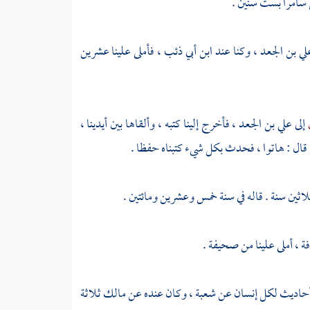
سامرا
بست سنين .
لي بن الجعد
، وكنا عند
ابن أبي ذئب
، فأملى علينا عشرين
ن
إلى
علي بن الجعد
، فأخرج إلينا كتبه ، وألقاها بين أيدينا ،
 ، قال : هاتوا ، فحدث بكل شيء كتبناه حفظا .
لاثين سنة . قاله في سنة خمس وعشرين ومائتين .
فة
، أملى علينا من صحيفة .
أحاديث لكل إنسان عن
شعبة
، وكان عنده عن
مالك
ثلاثة