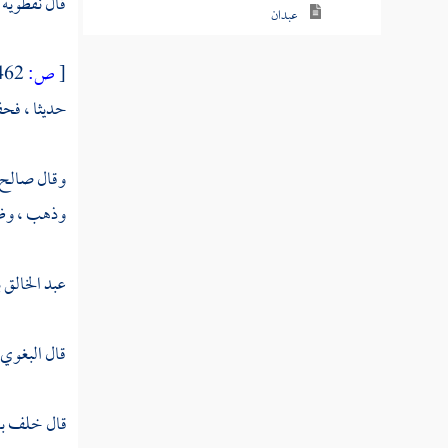
قال
نفطويه
عبدان
المأمون
[
ص:
462 ]
حديثا ، فحفظ
المعتصم
الواثق بالله
وقال
صالح 
مسلم بن إبراهيم
وذهب ، وظننا
البابلتي
عبد الخالق
أبو اليمان
حجين بن المثنى
قال
البغوي
قالون
قال
خلف بن 
سعيد بن أبي مريم