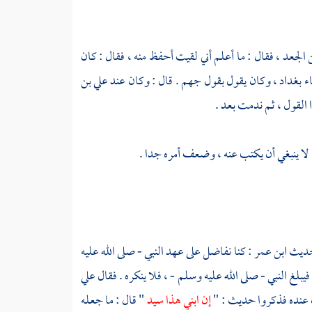
 الجعد
، فقال : ما أعلم أني لقيت أحفظ منه ، فقال : كان
اء
بغداد
، وكان يقول بقول
جهم
. قال : وكان عند
علي بن
لقول ، ثم ندمت بعد .
 لا ينبغي أن يكتب عنه ، وضعف أمره جدا .
حديث
ابن عمر
: كنا نفاضل على عهد النبي - صلى الله عليه
فيبلغ النبي - صلى الله عليه وسلم - ، فلا ينكره . فقال
علي
 عنده فذكروا حديث : "
إن ابني هذا سيد
" قال : ما جعله