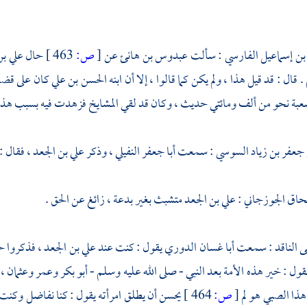
بن إسماعيل الفارسي
: سألت
عبدوس بن هانئ
عن
[
ص:
463 ]
حال
علي بن
. قال : قد قيل هذا ، ولم يكن كما قالوا ، إلا أن ابنه
الحسن بن علي
كان على قض
عبة
نحو من ألف ومائتي حديث ، وكان قد لقي المشايخ فزهدت فيه بسبب هذا ا
 جعفر بن زياد السوسي
: سمعت
أبا جعفر النفيلي
، وذكر
علي بن الجعد
، فقال :
حاق الجوزجاني
:
علي بن الجعد
متشبث بغير بدعة ، زائغ عن الحق .
ى الناقد
: سمعت
أبا غسان الدوري
يقول : كنت عند
علي بن الجعد
، فذكروا 
قول : خير هذه الأمة بعد النبي - صلى الله عليه وسلم -
أبو بكر
وعمر
وعثمان
، 
 هذا الصبي هو لم
[
ص:
464 ]
يحسن أن يطلق امرأته يقول : كنا نفاضل وكنت