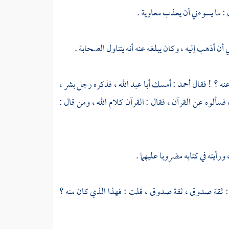
: ما يسوءني أن يعذب
معاوية
.
بي أن أذهب إليه ، وكان يبلغه عنه أنه يتناول الصحابة .
عنه ؟ ! فقال
أحمد
: أمسك
أبا عبد الله
، فذكره رجل بشر ،
 فسألوه عن القرآن ، فقال : القرآن كلام الله ، ومن قال :
 ورأيته في كتابه مضروبا عليهما .
: ثقة صدوق ، ثقة صدوق ، قلت : فهذا الذي كان منه ؟