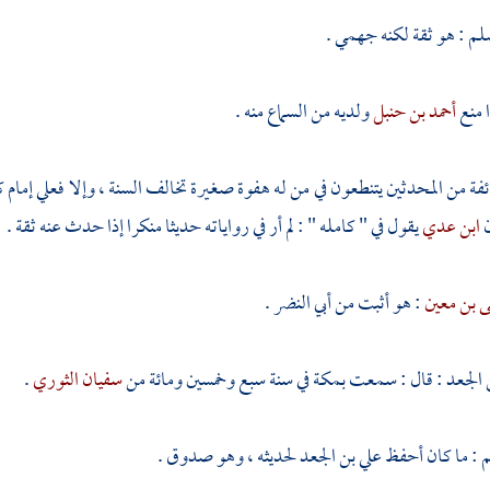
لم
: هو ثقة لكنه جهمي .
 منع
أحمد بن حنبل
ولديه من السماع منه .
فة من المحدثين يتنطعون في من له هفوة صغيرة تخالف السنة ، وإلا فعلي إمام 
ن
ابن عدي
يقول في " كامله " : لم أر في رواياته حديثا منكرا إذا حدث عنه ثقة .
ى بن معين
: هو أثبت من
أبي النضر
.
 الجعد
: قال : سمعت
بمكة
في سنة سبع وخمسين ومائة من
سفيان الثوري
.
م
: ما كان أحفظ
علي بن الجعد
لحديثه ، وهو صدوق .