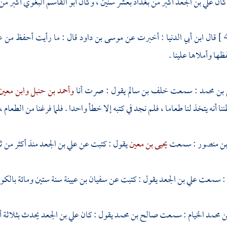
كان
علي بن الجعد
أكبر من
بغداد
بعشر سنين ، وكان
أبو القاسم البغوي
أكبر من
قال
ابن أبي الدنيا
: أخبرت عن
موسى بن داود
قال : ما رأيت أحفظ من
ع
ها وأملاها علينا .
بن محمد
: سمعت
خلف بن سالم
يقول : صرت أنا
وأحمد بن حنبل
وابن معي
 أنه يتخذ لنا طعاما ، فلم نجد في كتبه إلا خطأ واحدا . فلما فرغنا من الطعام
 بن منصور
: سمعت
يحيى بن معين
يقول : كتبت عن
علي بن الجعد
منذ أكثر من ث
: سمعت
علي بن الجعد
يقول : كتبت عن
سفيان بن عيينة
سنة ستين ومائة
بالكو
محمد الخيام
: سمعت
صالح بن محمد
يقول : كان
علي بن الجعد
يحدث بثلاثة 