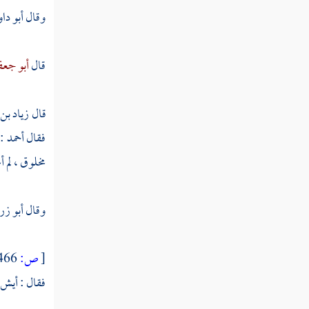
عبد الله بن رجاء
وقال
أبو دا
محمد بن كثير
قال
أبو جعف
محمد بن كثير
محمد بن كثير
قال
زياد بن
العوقي
فقال
أحمد
:
مخلوق ، لم أ
ابن الطباع
الأويسي
وقال
أبو زر
الصوري
[
ص:
466 ]
إسماعيل بن أبي أويس
فقال : أيش 
الهيثم بن جميل