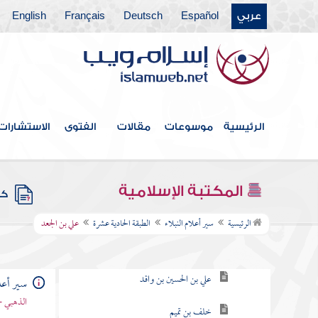
عربي
Español
Deutsch
Français
English
الطبقة الرابعة
الطبقة الخامسة
الطبقة السادسة
الطبقة السابعة
الرئيسية
موسوعات
مقالات
الفتوى
الاستشارات
الطبقة التاسعة
الطبقة العاشرة
المكتبة الإسلامية
كتب
الطبقة الحادية عشرة
الرئيسية
سير أعلام النبلاء
الطبقة الحادية عشرة
علي بن الجعد
عثمان بن الهيثم
علي بن الحسين بن واقد
سير أعلا
الذهبي -
خلف بن تميم