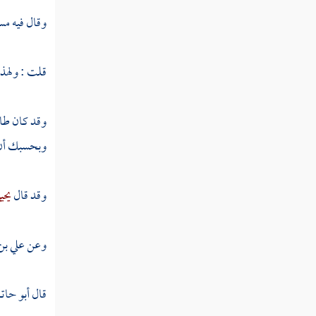
السوريني
وقال فيه
مس
بكار بن محمد
قلت : ولهذا
الحسن بن الربيع
المدائني
وقد كان طائ
عبد الله بن صالح
وبحسبك أ
عبد الله بن صالح
وقد قال
يحي
حماد بن مالك
عمرو بن مرزوق
وعن
علي بن
عمرو بن مرزوق
قال
أبو حات
محمد بن الرومي