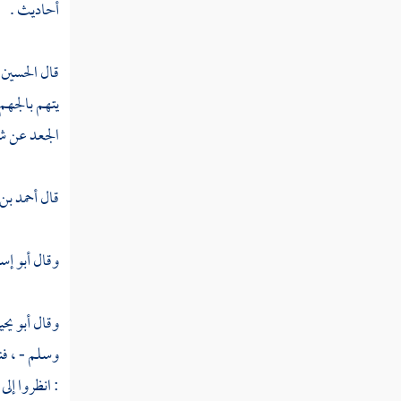
أحاديث .
سليمان بن حرب
آدم بن أبي إياس
قال
الحسين 
يتهم بالجهم 
علي بن عياش
الجعد
عن
ش
أبو الوليد الطيالسي
إسماعيل بن أبان
قال
أحمد بن
الغنوي إسماعيل بن أبان
وقال
أبو إس
علي بن الحسن بن شقيق
حجاج بن منهال
وقال
أبو يحي
وسلم - ، فن
الحوضي
: انظروا إلى
الحسن بن حفص