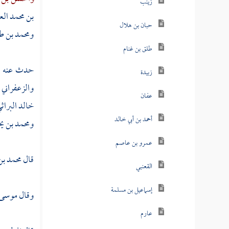
زينب
بن محمد ال
حبان بن هلال
ومحمد بن 
طلق بن غنام
حدث عنه 
زبيدة
والزعفراني
عفان
خالد البراث
أحمد بن أبي خالد
ومحمد بن يح
عمرو بن عاصم
قال
محمد بن
القعنبي
إسماعيل بن مسلمة
وقال
موسى 
عارم