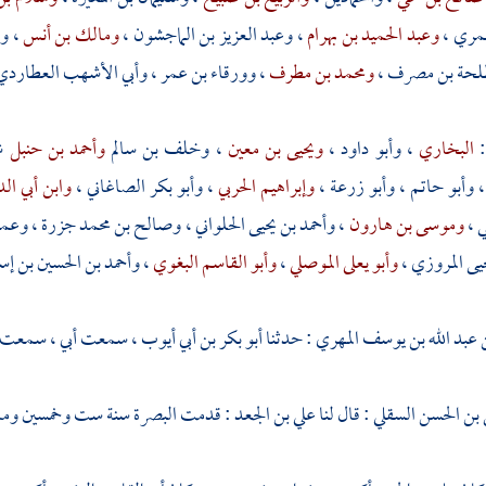
عمري
،
وعبد الحميد بن بهرام
،
وعبد العزيز بن الماجشون
،
ومالك بن أنس
،
وع
طلحة بن مصرف
،
ومحمد بن مطرف
،
وورقاء بن عمر
،
وأبي الأشهب العطارد
:
البخاري
،
وأبو داود
،
ويحيى بن معين
،
وخلف بن سالم
وأحمد بن حنبل
ش
،
وأبو حاتم
،
وأبو زرعة
،
وإبراهيم الحربي
،
وأبو بكر الصاغاني
،
وابن أبي الد
ي
،
وموسى بن هارون
،
وأحمد بن يحيى الحلواني
،
وصالح بن محمد جزرة
،
وعمر
يى المروزي
،
وأبو يعلى الموصلي
،
وأبو القاسم البغوي
،
وأحمد بن الحسين بن إ
 عبد الله بن يوسف المهري
: حدثنا
أبو بكر بن أبي أيوب
، سمعت أبي ، سمعت
بن الحسن السقلي
: قال لنا
علي بن الجعد
: قدمت
البصرة
سنة ست وخمسين ومائ