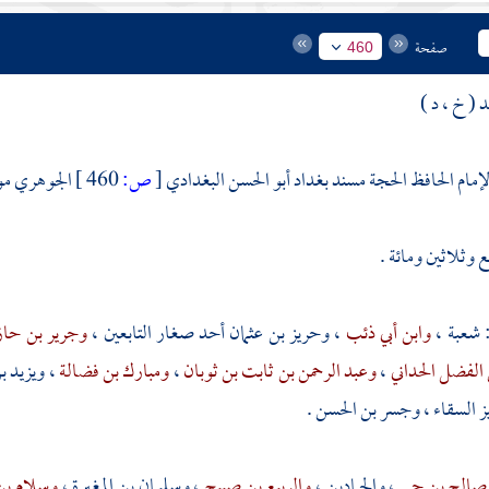
صفحة
460
 ( خ ، د )
الإمام الحافظ الحجة مسند
بغداد
أبو الحسن البغدادي
[
ص:
460 ]
الجوهري مو
 وثلاثين ومائة .
شعبة
،
وابن أبي ذئب
،
وحريز بن عثمان
أحد صغار التابعين ،
وجرير بن حا
 الفضل الحداني
،
وعبد الرحمن بن ثابت بن ثوبان
،
ومبارك بن فضالة
،
ويزيد ب
ز السقاء
،
وجسر بن الحسن .
 صالح بن حي
، والحمادين ،
والربيع بن صبيح
،
وسليمان بن المغيرة
،
وسلام ب