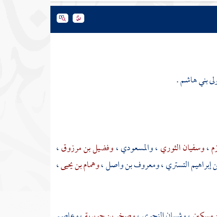
لى
بني هاشم
.
زم
،
وسفيان الثوري
،
والمسعودي
،
وفضيل بن مرزوق
،
ن إبراهيم التستري
،
ومعروف بن واصل
،
وهمام بن يحيى
،
ن مسكين
،
وشيبان النحوي
،
وصخر بن جويرية
،
وعاصم