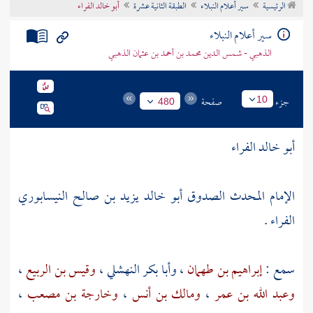
الرئيسية
سير أعلام النبلاء
الطبقة الثانية عشرة
أبو خالد الفراء
تراجم الأعلام
سير أعلام النبلاء
الذهبي - شمس الدين محمد بن أحمد بن عثمان الذهبي
جزء
صفحة
10
480
أبو خالد الفراء
الإمام المحدث الصدوق أبو خالد يزيد بن صالح النيسابوري
الفراء .
سمع :
إبراهيم بن طهمان
،
وأبا بكر النهشلي
،
وقيس بن الربيع
،
وعبد الله بن عمر
،
ومالك بن أنس
،
وخارجة بن مصعب
،