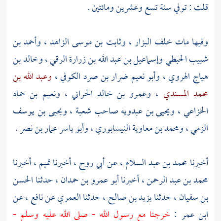
قلت : توفي سنة تسع وعشرين ومائتين .
وفيها مات
خلف البزار
،
وثابت بن موسى الزاهد
،
وأحمد بن
شبيب الحبطي
وإسماعيل بن عبد الله بن زرارة الرقي
،
وخالد بن
هياج الهروي
،
وأبو نعيم ضرار بن صرد الكوفي
،
وعبد الله بن
محمد المسندي
،
وعمرو بن خالد الحراني
،
ونعيم بن حماد
الخزاعي
،
ويحيى بن عبدويه صاحب شعبة
،
ويحيى بن يوسف
الزمي
،
ومحمد بن معاوية النيسابوري
،
وأبو ياسر عمار بن نصر
.
أخبرنا
محمد بن عبد السلام
، عن
أبي روح
، أخبرنا
تميم
، أخبرنا
محمد بن عبد الرحمن
، أخبرنا
أبو عمرو بن حمدان
، حدثنا
الحسن
بن سفيان
، حدثنا
يزيد بن صالح
، حدثنا
العمري
عن
نافع
، عن
ابن عمر
:
خرجنا مع رسول الله - صلى الله عليه وسلم -