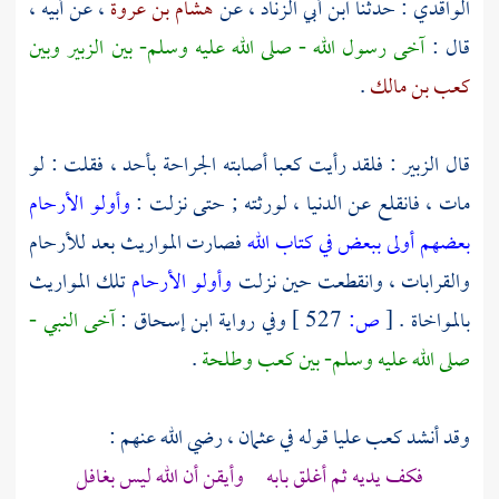
الواقدي
: حدثنا
ابن أبي الزناد
، عن
هشام بن عروة
، عن أبيه ،
قال :
آخى رسول الله - صلى الله عليه وسلم- بين
الزبير
وبين
كعب بن مالك
.
قال
الزبير
: فلقد رأيت
كعبا
أصابته الجراحة
بأحد
، فقلت : لو
مات ، فانقلع عن الدنيا ، لورثته ; حتى نزلت :
وأولو الأرحام
بعضهم أولى ببعض في كتاب الله
فصارت المواريث بعد للأرحام
والقرابات ، وانقطعت حين نزلت
وأولو الأرحام
تلك المواريث
بالمواخاة .
[
ص:
527 ]
وفي رواية
ابن إسحاق
:
آخى النبي -
صلى الله عليه وسلم- بين
كعب
وطلحة
.
وقد أنشد
كعب
عليا
قوله في
عثمان
، رضي الله عنهم :
فكف يديه ثم أغلق بابه وأيقن أن الله ليس بغافل