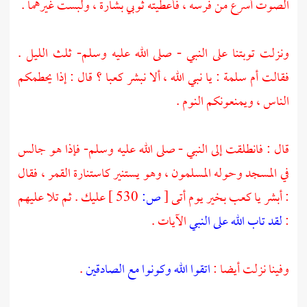
الصوت أسرع من فرسه ، فأعطيته ثوبي بشارة ، ولبست غيرهما .
ونزلت توبتنا على النبي - صلى الله عليه وسلم- ثلث الليل .
فقالت
أم سلمة
: يا نبي الله ، ألا نبشر
كعبا
؟ قال : إذا يحطمكم
الناس ، ويمنعونكم النوم .
قال : فانطلقت إلى النبي - صلى الله عليه وسلم- فإذا هو جالس
في المسجد وحوله المسلمون ، وهو يستنير كاستنارة القمر ، فقال
: أبشر يا
كعب
بخير يوم أتى
[
ص:
530 ]
عليك . ثم تلا عليهم
:
لقد تاب الله على النبي
الآيات .
وفينا نزلت أيضا :
اتقوا الله وكونوا مع الصادقين
.