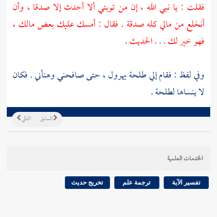
فقلت : يا نبي الله ، إن من توبتي ألا أحدث إلا صدقا ، وأن
أنخلع من مالي كله صدقة . فقال : أمسك عليك بعض مالك ،
فهو خير لك . . . الحديث
.
وفي لفظ : فقام إلي
طلحة
يهرول ، حتى صافحني وهنأني . فكان
لا ينساها
لطلحة
.
السابق
التالي
الخدمات العلمية
تفسير الآية
ترجمة علم
تخريج حديث