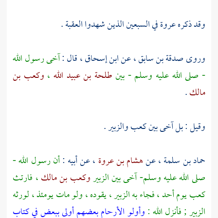
وقد ذكره
عروة
في السبعين الذين شهدوا
العقبة
.
وروى
صدقة بن سابق
، عن
ابن إسحاق
، قال :
آخى رسول الله
- صلى الله عليه وسلم - بين
طلحة بن عبيد الله
،
وكعب بن
مالك
.
وقيل : بل آخى بين
كعب
والزبير
.
حماد بن سلمة
، عن
هشام بن عروة
، عن أبيه :
أن رسول الله -
صلى الله عليه وسلم- آخى بين
الزبير
وكعب بن مالك
، فارتث
كعب
يوم
أحد
، فجاء به
الزبير
، يقوده ، ولو مات يومئذ ، لورثه
الزبير
; فأنزل الله :
وأولو الأرحام بعضهم أولى ببعض في كتاب