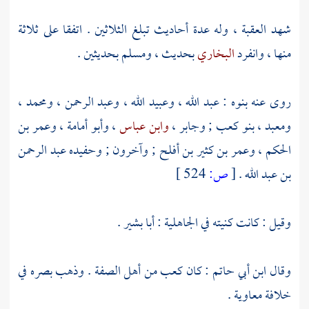
شهد
العقبة
، وله عدة أحاديث تبلغ الثلاثين . اتفقا على ثلاثة
منها ، وانفرد
البخاري
بحديث ،
ومسلم
بحديثين .
روى عنه بنوه :
عبد الله
،
وعبيد الله
،
وعبد الرحمن
،
ومحمد
،
ومعبد
،
بنو كعب
;
وجابر
،
وابن عباس
،
وأبو أمامة
،
وعمر بن
الحكم
،
وعمر بن كثير بن أفلح
; وآخرون ; وحفيده
عبد الرحمن
بن عبد الله
.
[
ص:
524 ]
وقيل : كانت كنيته في الجاهلية :
أبا بشير
.
وقال
ابن أبي حاتم
: كان
كعب
من
أهل الصفة
. وذهب بصره في
خلافة
معاوية
.