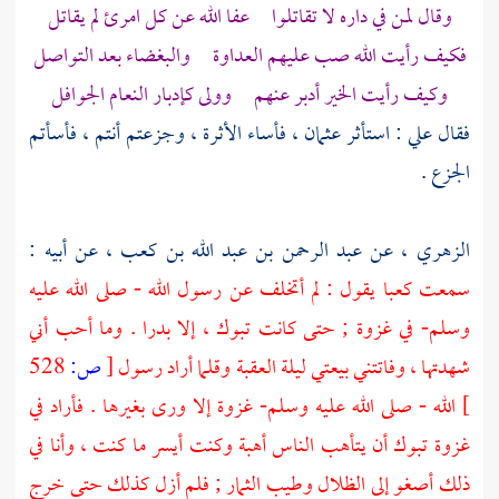
وقال لمن في داره لا تقاتلوا عفا الله عن كل امرئ لم يقاتل
فكيف رأيت الله صب عليهم العداوة والبغضاء بعد التواصل
وكيف رأيت الخير أدبر عنهم وولى كإدبار النعام الجوافل
فقال
علي
: استأثر
عثمان
، فأساء الأثرة ، وجزعتم أنتم ، فأسأتم
الجزع .
الزهري
، عن
عبد الرحمن بن عبد الله بن كعب
، عن أبيه :
سمعت
كعبا
يقول : لم أتخلف عن رسول الله - صلى الله عليه
وسلم- في غزوة ; حتى كانت
تبوك
، إلا
بدرا
. وما أحب أني
شهدتها ، وفاتتني بيعتي ليلة
العقبة
وقلما أراد رسول
[
ص:
528
]
الله - صلى الله عليه وسلم- غزوة إلا ورى بغيرها . فأراد في
غزوة
تبوك
أن يتأهب الناس أهبة وكنت أيسر ما كنت ، وأنا في
ذلك أصغو إلى الظلال وطيب الثمار ; فلم أزل كذلك حتى خرج