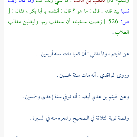
وسلم- قال
لكعب بن مالك
: ما نسي ربك لك
وما كان ربك
نسيا
بيتا قلته . قال : ما هو ؟ قال : أنشده يا
أبا بكر
، فقال :
[
ص:
526 ]
زعمت سخينته أن ستغلب ربها وليغلبن مغالب
الغلاب
.
عن
الهيثم
،
والمدائني
: أن
كعبا
مات سنة أربعين . .
وروى
الواقدي
: أنه مات سنة خمسين .
وعن
الهيثم بن عدي
أيضا : أنه توفي سنة إحدى وخمسين .
وقصة توبة الثلاثة في الصحيح وشعره منه في السيرة .