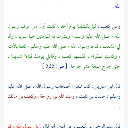
الله
.
وعن
كعب
:
لما انكشفنا يوم
أحد
، كنت أول من عرف رسول
الله - صلى الله عليه وسلم- وبشرت به المؤمنين حيا سويا ، وأنا
في الشعب . فدعا رسول الله - صلى الله عليه وسلم -
كعبا
بلأمته
، وكانت صفراء ، فلبسها
كعب
، وقاتل يومئذ قتالا شديدا ،
حتى جرح سبعة عشر جرحا
.
[
ص:
525 ]
قال
ابن سيرين
: كان شعراء أصحاب رسول الله ، صلى الله عليه
وسلم :
حسان بن ثابت
،
وعبد الله بن رواحة
،
وكعب بن مالك
.
قال
عبد الرحمن بن كعب
، عن أبيه : أنه قال :
يا رسول الله ، قد