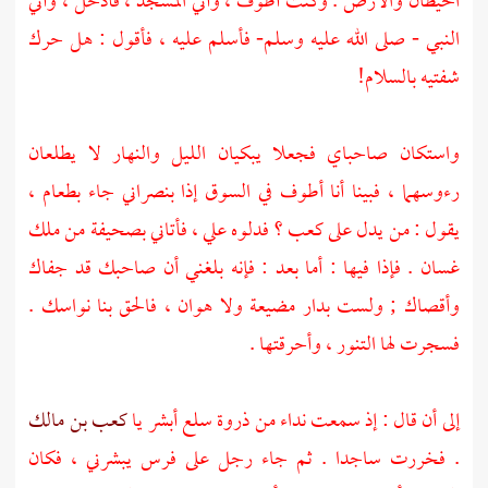
الحيطان والأرض . وكنت أطوف ، وآتي المسجد ، فأدخل ، وآتي
النبي - صلى الله عليه وسلم- فأسلم عليه ، فأقول : هل حرك
شفتيه بالسلام!
واستكان صاحباي فجعلا يبكيان الليل والنهار لا يطلعان
رءوسهما ، فبينا أنا أطوف في السوق إذا بنصراني جاء بطعام ،
يقول : من يدل على
كعب
؟ فدلوه علي ، فأتاني بصحيفة من ملك
غسان
. فإذا فيها : أما بعد : فإنه بلغني أن صاحبك قد جفاك
وأقصاك ; ولست بدار مضيعة ولا هوان ، فالحق بنا نواسك .
فسجرت لها التنور ، وأحرقتها .
إلى أن قال : إذ سمعت نداء من ذروة سلع أبشر يا
كعب بن مالك
. فخررت ساجدا . ثم جاء رجل على فرس يبشرني ، فكان