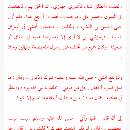
. فقلت : أنطلق غدا ، فأشتري جهازي ، ثم ألحق بهم . فانطلقت
إلى السوق ، فعسر علي ، فرجعت ، فقلت : أرجع غدا . فلم أزل
حتى التبس بي الذنب ، وتخليت ، فجعلت أمشي في أسواق
المدينة
، فيحزنني أني لا أرى إلا مغموصا عليه في النفاق أو
ضعيفا . وكان جميع من تخلف عن رسول الله بضعة وثمانين رجلا
.
ولما بلغ النبي - صلى الله عليه وسلم-
تبوك
، ذكرني ، وقال : ما
فعل
كعب ؟
فقال رجل من قومي : خلفه يا نبي الله برداه والنظر
في عطفيه . فقال
معاذ
: بئس ما قلت ! والله ما نعلم إلا خيرا .
إلى أن قال : فلما رآني - صلى الله عليه وسلم- تبسم تبسم
المغضب ، وقال : ألم تكن ابتعت ظهرك ؟ قلت : بلى . قال : فما