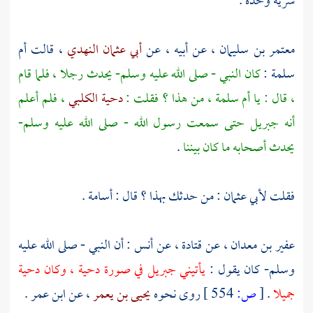
سرية وحده .
معتمر بن سليمان
، عن أبيه ، عن
أبي عثمان النهدي
، قالت
أم
سلمة
:
كان النبي - صلى الله عليه وسلم- يحدث رجلا ، فلما قام
، قال : يا
أم سلمة
، من هذا ؟ فقلت :
دحية الكلبي
، فلم أعلم
أنه
جبريل
حتى سمعت رسول الله - صلى الله عليه وسلم-
يحدث أصحابه ما كان بيننا
.
فقلت
لأبي عثمان
: من حدثك بهذا ؟ قال :
أسامة
.
عفير بن معدان
، عن
قتادة
، عن
أنس
: أن النبي - صلى الله عليه
وسلم- كان يقول :
يأتيني
جبريل
في صورة
دحية
، وكان
دحية
جميلا
.
[
ص:
554 ]
روى نحوه
يحيى بن يعمر
، عن
ابن عمر
.