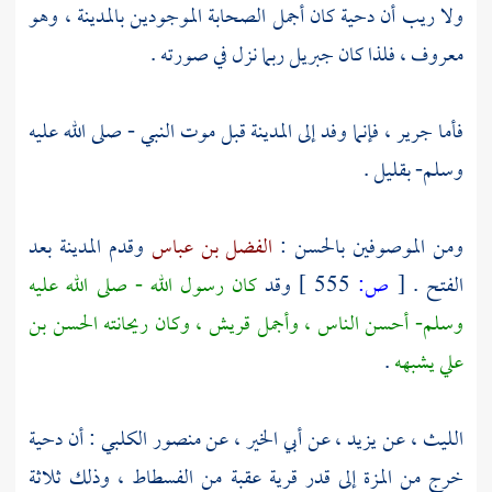
ولا ريب أن
دحية
كان أجمل الصحابة الموجودين
بالمدينة
، وهو
معروف ، فلذا كان
جبريل
ربما نزل في صورته .
فأما
جرير
، فإنما وفد إلى
المدينة
قبل موت النبي - صلى الله عليه
وسلم- بقليل .
ومن الموصوفين بالحسن :
الفضل بن عباس
وقدم
المدينة
بعد
الفتح .
[
ص:
555 ]
وقد
كان رسول الله - صلى الله عليه
وسلم- أحسن الناس ، وأجمل
قريش
، وكان ريحانته
الحسن بن
علي
يشبهه
.
الليث
، عن
يزيد
، عن
أبي الخير
، عن
منصور الكلبي
: أن
دحية
خرج من
المزة
إلى قدر قرية عقبة من
الفسطاط
، وذلك ثلاثة