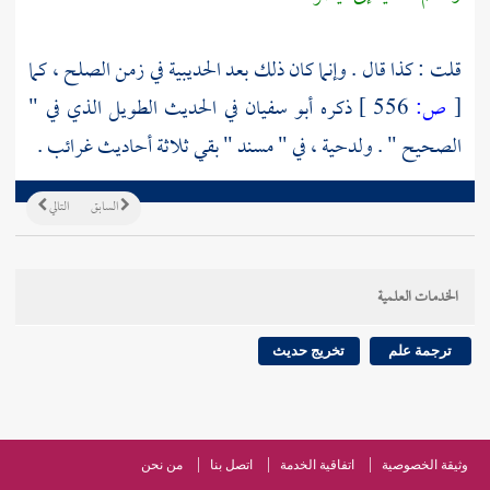
قلت : كذا قال . وإنما كان ذلك بعد
الحديبية
في زمن الصلح ، كما
[
ص:
556 ]
ذكره
أبو سفيان
في الحديث الطويل الذي في "
الصحيح " .
ولدحية
، في " مسند " بقي ثلاثة أحاديث غرائب .
السابق
التالي
الخدمات العلمية
ترجمة علم
تخريج حديث
وثيقة الخصوصية
اتفاقية الخدمة
اتصل بنا
من نحن