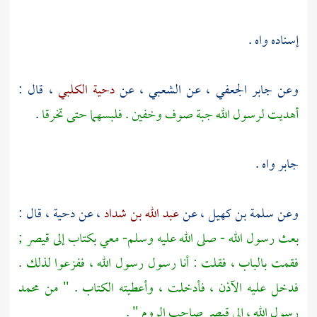
إسناده واه .
وعن
جابر الجعفي
، عن
الشعبي
، عن
دحية الكلبي
، قال :
أهديت لرسول الله جبة صوف وخفين . فلبسهما حتى تخرقا
.
جابر
واه .
وعن
سلمة بن كهيل
، عن
عبد الله بن شداد
، عن
دحية
، قال :
بعث رسول الله - صلى الله عليه وسلم- معي بكتاب إلى قيصر ;
فقمت بالباب ، فقلت : أنا رسول رسول الله ، ففزعوا لذلك .
فدخل عليه الآذن ، فأدخلت ، وأعطيته الكتاب . " من
محمد
رسول الله ، إلى قيصر صاحب
الروم
" .