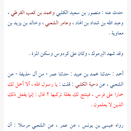
حدث عنه :
منصور بن سعيد الكلبي
ومحمد بن كعب القرظي
،
وعبد الله بن شداد بن الهاد
،
وعامر الشعبي
،
وخالد بن يزيد بن
معاوية
.
وقد شهد
اليرموك
، وكان على
كردوس
وسكن
المزة
.
أحمد
: حدثنا
محمد بن عبيد
: حدثنا
عمر
- من
آل حذيفة
- عن
الشعبي
، عن
دحية الكلبي
: قلت :
يا رسول الله ، ألا أحمل لك
حمارا على فرس ، فينتج لك بغلة تركبها ؟ قال : إنما يفعل ذلك
الذين لا يعلمون
.
رواه
عيسى بن يونس
، عن
عمر
، عن
الشعبي
مرسلا : أن