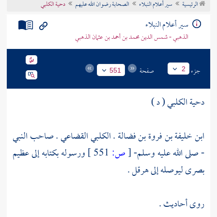
الرئيسية
سير أعلام النبلاء
الصحابة رضوان الله عليهم
دحية الكلبي
تراجم الأعلام
سير أعلام النبلاء
الذهبي - شمس الدين محمد بن أحمد بن عثمان الذهبي
جزء
صفحة
2
551
دحية الكلبي ( د )
ابن خليفة بن فروة بن فضالة . الكلبي القضاعي . صاحب النبي
- صلى الله عليه وسلم-
[
ص:
551 ]
ورسوله بكتابه إلى عظيم
بصرى
ليوصله إلى
هرقل
.
روى أحاديث .