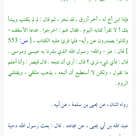
فإذا ابن أخ له ، أحمر أزرق ، قد نخر ، ثم قال : لم لم يكتب ويبدأ
بك ! لا تقرأ كتابه اليوم . فقال لهم : اخرجوا . فدعا الأسقف -
وكانوا يصدرون عن رأيه- فلما قرئ عليه الكتاب ،
[
ص:
553
]
قال : هو - والله- رسول الله الذي بشرنا به
عيسى
وموسى
.
قال : فأي شيء ترى ؟ قال : أرى أن نتبعه . قال
قيصر
: وأنا أعلم
ما تقول ، ولكن لا أستطيع أن أتبعه ، يذهب ملكي ، ويقتلني
الروم
.
رواه اثنان ، عن
يحيى بن سلمة
، عن أبيه .
عبد الله بن أبي يحيى
، عن
مجاهد
. قال : بعث رسول الله
دحية