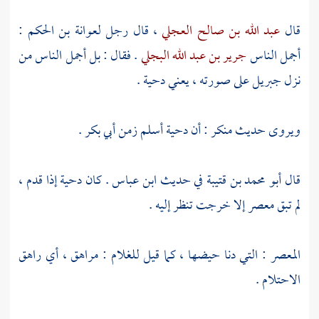
قال
عبد الله بن صالح العجلي
، قال رجل
لعوانة بن الحكم
:
أجمل الناس
جرير بن عبد الله البجلي
. فقال : بل أجمل الناس من
نزل
جبريل
على صورته ، يعني
دحية
.
ويروى حديث منكر : أن
دحية
أسلم زمن
أبي بكر
.
قال
أبو محمد بن قتيبة
في حديث
ابن عباس
. كان
دحية
إذا قدم ،
لم تبق معصر إلا خرجت تنظر إليه .
المعصر : التي دنا حيضها ، كما قيل للغلام : مراهق ، أي راهق
الاحتلام .