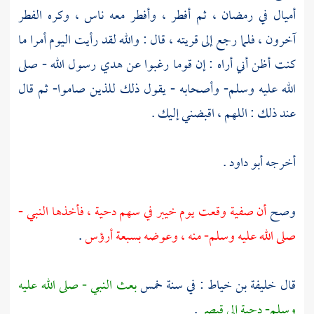
أميال في رمضان ، ثم أفطر ، وأفطر معه ناس ، وكره الفطر
آخرون ، فلما رجع إلى قريته ، قال : والله لقد رأيت اليوم أمرا ما
كنت أظن أني أراه : إن قوما رغبوا عن هدي رسول الله - صلى
الله عليه وسلم- وأصحابه - يقول ذلك للذين صاموا- ثم قال
عند ذلك : اللهم ، اقبضني إليك .
أخرجه
أبو داود
.
وصح
أن
صفية
وقعت يوم
خيبر
في سهم
دحية
، فأخذها النبي -
صلى الله عليه وسلم- منه ، وعوضه بسبعة أرؤس
.
قال
خليفة بن خياط
: في سنة خمس
بعث النبي - صلى الله عليه
وسلم-
دحية
إلى قيصر
.