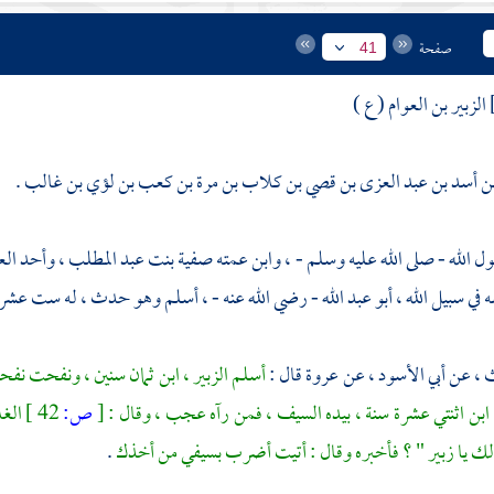
صفحة
41
الزبير بن العوام ( ع )
بن أسد بن عبد العزى بن قصي بن كلاب بن مرة بن كعب بن لؤي بن غالب .
الله - صلى الله عليه وسلم - ، وابن عمته صفية بنت عبد المطلب ، وأحد العش
في سبيل الله ،
أبو عبد الله
- رضي الله عنه - ، أسلم وهو حدث ، له ست عشرة
ث
، عن
أبي الأسود
، عن
عروة
قال :
أسلم
الزبير
، ابن ثمان سنين ، ونفحت نفح
ابن اثنتي عشرة سنة ، بيده السيف ، فمن رآه عجب ، وقال :
[
ص:
42 ]
الغل
لك يا
زبير
" ؟ فأخبره وقال : أتيت أضرب بسيفي من أخذك
.