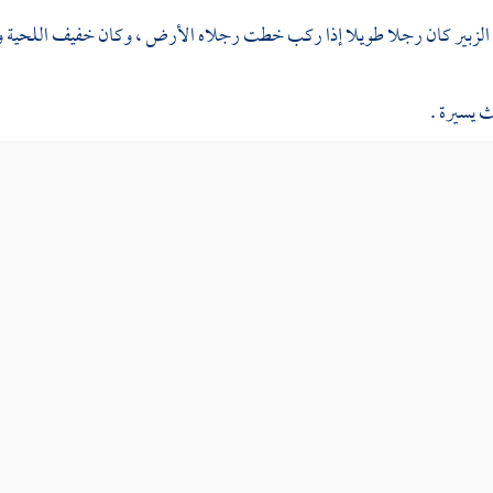
الزبير
كان رجلا طويلا إذا ركب خطت رجلاه الأرض ، وكان خفيف اللحية و
 يسيرة .
وه :
عبد الله
،
ومصعب
،
وعروة
،
وجعفر
،
ومالك بن أوس بن الحدثان
،
وا
بو حكيم
مولاه ، وآخرون .
 حديثين ، وانفرد له
البخاري
بأربعة أحاديث ،
ومسلم
بحديث .
لم بن محمد
وجماعة ، إذنا ، قالوا : أنبأنا
حنبل
، أنبأنا
ابن الحصين
، حدثنا
ابن 
ح ) وأنبأنا
محمد بن عبد السلام
، أنبأنا
عبد المعز بن محمد
، أنبأنا
تميم
، أنبأنا
أب
دثنا
زهير
، قالا : حدثنا
عبد الرحمن
، حدثنا
شعبة
، عن
جامع بن شداد
عن