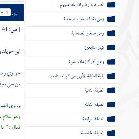
الصحابة رضوان الله عليهم
جزء
1
ومن بقايا صغار الصحابة
[
ص:
41 ]
ومن صغار الصحابة
كبار التابعين
ابن خويلد 
وممن أدرك زمان النبوة
حواري رسول 
بقية الطبقة الأولى من كبراء التابعين
من سل سيفه 
الطبقة الثانية
الطبقة الثالثة
وروى
اللي
وهو غلام ، 
الطبقة الرابعة
فقال : " ما 
الطبقة الخامسة