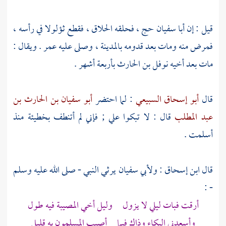
قيل : إن
أبا سفيان
حج ، فحلقه الحلاق ، فقطع ثؤلولا في رأسه ،
فمرض منه ومات بعد قدومه
بالمدينة
، وصلى عليه
عمر
. ويقال :
مات بعد أخيه
نوفل بن الحارث
بأربعة أشهر .
قال
أبو إسحاق السبيعي
: لما احتضر
أبو سفيان بن الحارث بن
عبد المطلب
قال : لا تبكوا علي ; فإني لم أتنطف بخطيئة منذ
أسلمت .
قال
ابن إسحاق
:
ولأبي سفيان
يرثي النبي - صلى الله عليه وسلم
- :
أرقت فبات ليلي لا يزول وليل أخي المصيبة فيه طول
وأسعدني البكاء وذاك فيما أصيب المسلمون به قليل