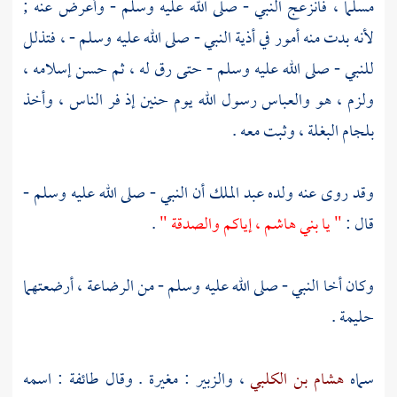
مسلما ، فانزعج النبي - صلى الله عليه وسلم - وأعرض عنه ;
لأنه بدت منه أمور في أذية النبي - صلى الله عليه وسلم - ، فتذلل
للنبي - صلى الله عليه وسلم - حتى رق له ، ثم حسن إسلامه ،
ولزم ، هو
والعباس
رسول الله يوم
حنين
إذ فر الناس ، وأخذ
بلجام البغلة ، وثبت معه .
وقد روى عنه ولده
عبد الملك
أن النبي - صلى الله عليه وسلم -
قال :
" يا
بني هاشم ،
إياكم والصدقة "
.
وكان أخا النبي - صلى الله عليه وسلم - من الرضاعة ، أرضعتهما
حليمة
.
سماه
هشام بن الكلبي
،
والزبير
:
مغيرة
. وقال طائفة : اسمه