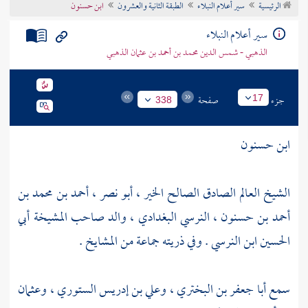
الرئيسية
سير أعلام النبلاء
الطبقة الثانية والعشرون
ابن حسنون
تراجم الأعلام
سير أعلام النبلاء
الذهبي - شمس الدين محمد بن أحمد بن عثمان الذهبي
جزء
صفحة
17
338
ابن حسنون
الشيخ العالم الصادق الصالح الخير ،
أبو نصر
،
أحمد بن محمد بن
أحمد بن حسنون ، النرسي البغدادي
، والد صاحب المشيخة
أبي
الحسين ابن النرسي
. وفي ذريته جماعة من المشايخ .
سمع
أبا جعفر بن البختري
،
وعلي بن إدريس الستوري
،
وعثمان