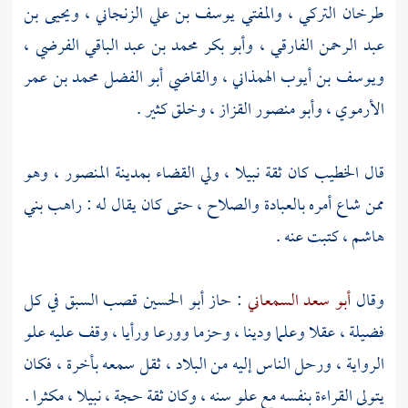
طرخان التركي
،
والمفتي يوسف بن علي الزنجاني
،
ويحيى بن
عبد الرحمن الفارقي
،
وأبو بكر محمد بن عبد الباقي الفرضي
،
ويوسف بن أيوب الهمذاني
،
والقاضي أبو الفضل محمد بن عمر
الأرموي
،
وأبو منصور القزاز ،
وخلق كثير .
قال
الخطيب
كان ثقة نبيلا ، ولي القضاء
بمدينة المنصور
، وهو
ممن شاع أمره بالعبادة والصلاح ، حتى كان يقال له : راهب
بني
هاشم
، كتبت عنه .
وقال
أبو سعد السمعاني
: حاز
أبو الحسين
قصب السبق في كل
فضيلة ، عقلا وعلما ودينا ، وحزما وورعا ورأيا ، وقف عليه علو
الرواية ، ورحل الناس إليه من البلاد ، ثقل سمعه بأخرة ، فكان
يتولى القراءة بنفسه مع علو سنه ، وكان ثقة حجة ، نبيلا ، مكثرا .