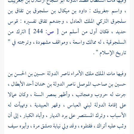
وفيها مات السلطان عضد الدولة
أبو شجاع آرسلان بن جغريبك
، واسم
جغريبك
:
داود بن ميكال بن سلجوق بن تقاق بن
سلجوق التركي
الملك العادل ، وجدهم
تقاق
تفسيره : قوس
حديد ، فكان أول من أسلم من
[
ص:
244 ]
الترك من
السلجوقية ، له ممالك واسعة ، ومواقف مشهودة ، وترجمته في "
تاريخ الإسلام " .
وفيها مات الملك ملك الأمراء
ناصر الدولة حسين بن الحسن بن
حسين بن صاحب الموصل ناصر الدولة بن حمدان
أحد الأبطال ،
جرت له حروب وعجائب ، وأظهر
بمصر
السنة ، وكان عمالا
على إقامة الدولة
لبني العباس
، وقهر
العبيدية
، وتهيأت له
الأسباب ، وترك
المستنصر
على برد الديار ، وأباد الكبار ، إلى أن
وثب عليه أتراك ، فقتلوه ، وقد ولي نيابة
دمشق
مرة ، وأبوه
سيف