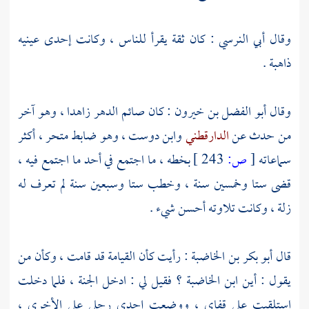
وقال
أبي النرسي
: كان ثقة يقرأ للناس ، وكانت إحدى عينيه
ذاهبة .
وقال
أبو الفضل بن خيرون
: كان صائم الدهر زاهدا ، وهو آخر
من حدث عن
الدارقطني
وابن دوست
، وهو ضابط متحر ، أكثر
سماعاته
[
ص:
243 ]
بخطه ، ما اجتمع في أحد ما اجتمع فيه ،
قضى ستا وخمسين سنة ، وخطب ستا وسبعين سنة لم تعرف له
زلة ، وكانت تلاوته أحسن شيء .
قال
أبو بكر بن الخاضبة
: رأيت كأن القيامة قد قامت ، وكأن من
يقول : أين
ابن الخاضبة
؟ فقيل لي : ادخل الجنة ، فلما دخلت
استلقيت على قفاي ، ووضعت إحدى رجلي على الأخرى ،