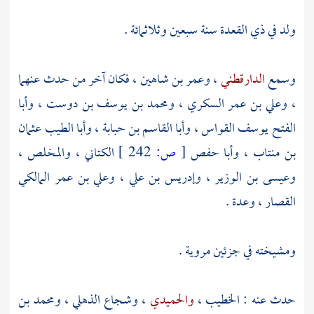
ولد في ذي القعدة سنة سبعين وثلاثمائة .
وسمع
الدارقطني
،
وعمر بن شاهين
، فكان آخر من حدث عنهما
،
وعلي بن عمر السكري
،
ومحمد بن يوسف بن دوست
،
وأبا
الفتح يوسف القواس
،
وأبا القاسم بن حبابة
،
وأبا الطيب عثمان
بن منتاب
،
وأبا حفص
[
ص:
242 ]
الكتاني
،
والمخلص
،
وعيسى بن الوزير
،
وإدريس بن علي
،
وعلي بن عمر المالكي
القصار
، وعدة .
ومشيخته في جزئين مروية .
حدث عنه :
الخطيب
،
والحميدي
،
وشجاع الذهلي
،
ومحمد بن