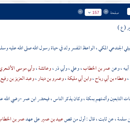
صفحة
157
ر ( ع )
ليثي الجندعي المكي ، الواعظ المفسر ولد في حياة رسول الله صلى الله عليه وسلم
بيه ، وعن
عمر بن الخطاب
،
وعلي
،
وأبي ذر
،
وعائشة
،
وأبي موسى الأشعري
،
وعطاء بن أبي رباح
،
وابن أبي مليكة
،
وعمرو بن دينار
،
وعبد العزيز بن رفيع
ت التابعين وأئمتهم
بمكة
، وكان يذكر الناس ، فيحضر
ابن عمر
-رضي الله عنه
ن سلمة
، عن
ثابت
، قال : أول من قص
عبيد بن عمير
على عهد
عمر بن الخطا