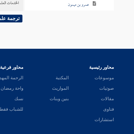
الخدمات العلم
عمرو بن ميمون
شقيق بن سلمة
ترجمة علم
زر بن حبيش
عبد الله بن أبي الهذيل
مالك بن أوس
محاور رئيسية
محاور فرعية
عمر بن عبيد الله
موسوعات
المكتبة
الرحمة المهد
أبو عمرو الشيباني
صوتيات
المواريث
واحة رمضان
مقالات
بنين وبنات
نسك
المعرور بن سويد
فتاوى
للشباب فقط
طلحة بن عبد الله
استشارات
أبو عثمان النهدي