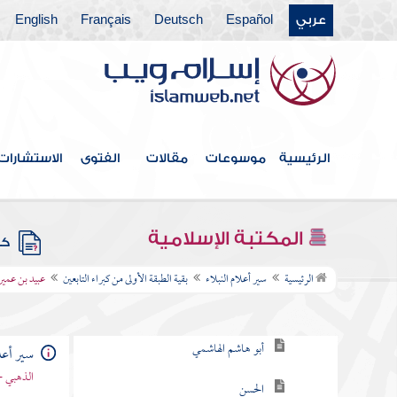
فهرس الكتاب
عربي
Español
Deutsch
Français
English
الصحابة رضوان الله عليهم
ومن بقايا صغار الصحابة
ومن صغار الصحابة
الرئيسية
موسوعات
مقالات
الفتوى
الاستشارات
كبار التابعين
وممن أدرك زمان النبوة
المكتبة الإسلامية
كتب
بقية الطبقة الأولى من كبراء التابعين
الرئيسية
سير أعلام النبلاء
بقية الطبقة الأولى من كبراء التابعين
عبيد بن عمير
ابن الحنفية وابناه
أبو هاشم الهاشمي
سير أعلا
الذهبي -
الحسن