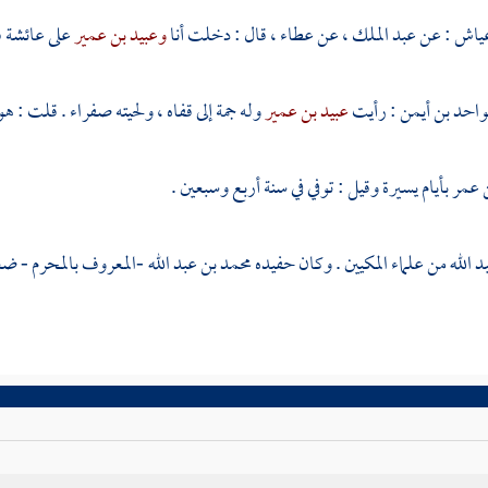
 عياش
: عن
عبد الملك
، عن
عطاء
، قال : دخلت أنا
وعبيد بن عمير
على
عائشة
ف
واحد بن أيمن
: رأيت
عبيد بن عمير
وله جمة إلى قفاه ، ولحيته صفراء . قلت : 
 عمر
بأيام يسيرة وقيل : توفي في سنة أربع وسبعين .
د الله
من علماء المكيين . وكان حفيده
محمد بن عبد الله -المعروف بالمحرم
- ضع