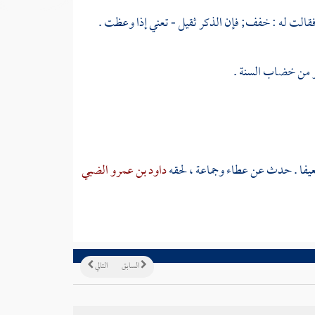
قالت له : خفف; فإن الذكر ثقيل - تعني إذا وعظت .
هو من خضاب السنة .
يفا . حدث عن
عطاء
وجماعة ، لحقه
داود بن عمرو الضبي
السابق
التالي