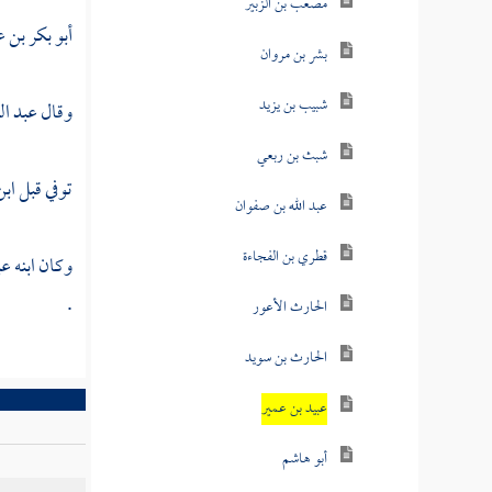
مصعب بن الزبير
أبو بكر بن
بشر بن مروان
شبيب بن يزيد
وقال
عبد ال
شبث بن ربعي
توفي قبل
ابن
عبد الله بن صفوان
قطري بن الفجاءة
وكان ابنه
عب
.
الحارث الأعور
الحارث بن سويد
عبيد بن عمير
أبو هاشم