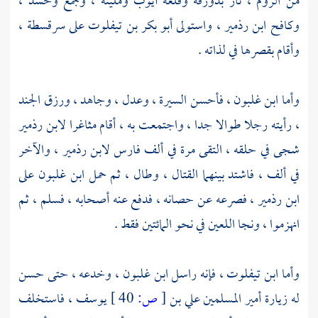
من
الروم
، ثار بدورقة وقلعة
أيوب
وملينة ، وجمع وحشد ،
وكافح
ابن رذمير
، واستولى
أبو بكر بن تيفلوت
على
سرقسطة
،
وأقام بقصرها في لذاته .
وأما
ابن غلبون
، فأحسن السيرة ، وعدل ، وجاهد ، ورزق الجند
، رأيته رجلا طوالا جدا ، واجتمعت به ، أقام مثاغرا
لابن رذمير
شجى في حلقه ، التقى مرة في ألف فارس
لابن رذمير
، والآخر
في ألف ، فاشتد بينهما القتال ، وطال ، ثم حمل
ابن غلبون
على
ابن رذمير
، فصرعه عن حصانه ، فدفع عنه أصحابه ، فسلم ، ثم
انهزموا ، ونجا اللعين في نحو المائتين فقط .
وأما
ابن تيفلوت
، فإنه راسل
ابن غلبون
، وخدعه ، حتى حسن
له زيارة أمير المسلمين
علي بن
[
ص:
40 ]
يوسف
، فاستخلف