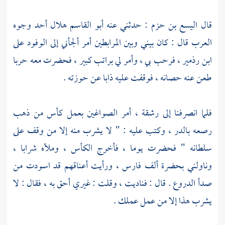
قال
اليسع بن حزم
: حدثني عنه
أبو القاسم هلال
أحد وجوه
العرب قال : كان بيني وبين المرابطين أمر ألجأني إلى الوفود على
ابن رذمير
، فرحب بي ، وأمر لي براتب كبير ، فحضرت معه حربا
طعن عنه حصانه ، فوقفت عليه ذابا عن حوزته .
فلما انصرفنا إلى رشقة ، أمر الصواغين بعمل كأس من ذهب
رصعه بالدر ، وكتب عليه : " لا يشرب منه إلا من وقف على
سلطانه " فحضرت يوما ، فأخرج الكأس ، وملأه شرابا ،
وناولني بحضرة ألف فارس ، ورأيت أعناقهم قد اسودت من
صدأ الدروع . قال : فناديت ، وقلت : غيري أحق به ، فقال : لا
يشرب هذا إلا من عمل عملك .