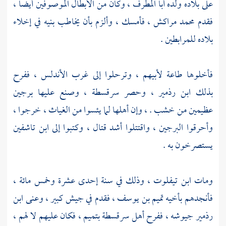
على بلاده ولده
أبا المطرف
، وكان من الأبطال الموصوفين أيضا ،
فقدم
محمد
مراكش
، فأمسك ، وألزم بأن يخاطب بنيه في إخلاء
بلاده للمرابطين .
فأخلوها طاعة لأبيهم ، وترحلوا إلى غرب
الأندلس
، ففرح
بذلك
ابن رذمير
، وحصر
سرقسطة
، وصنع عليها برجين
عظيمين من خشب . ، وإن أهلها لما يئسوا من الغياث ، خرجوا ،
وأحرقوا البرجين ، واقتتلوا أشد قتال ، وكتبوا إلى
ابن تاشفين
يستصرخون به .
ومات
ابن تيفلوت
، وذلك في سنة إحدى عشرة وخمس مائة ،
فأنجدهم بأخيه
تميم بن يوسف
، فقدم في جيش كبير ، وعنى
ابن
رذمير
جيوشه ، ففرح أهل
سرقسطة
بتميم ، فكان عليهم لا لهم ،