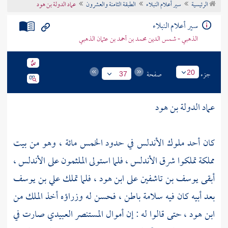
الرئيسية
سير أعلام النبلاء
الطبقة الثامنة والعشرون
عماد الدولة بن هود
تراجم الأعلام
سير أعلام النبلاء
الذهبي - شمس الدين محمد بن أحمد بن عثمان الذهبي
جزء
صفحة
20
37
عماد الدولة بن هود
كان أحد ملوك
الأندلس
في حدود الخمس مائة ، وهو من بيت
مملكة تملكوا شرق
الأندلس
، فلما استولى الملثمون على
الأندلس
،
أبقى
يوسف بن تاشفين
على
ابن هود
، فلما تملك
علي بن يوسف
بعد أبيه كان فيه سلامة باطن ، فحسن له وزراؤه أخذ الملك من
ابن هود
، حتى قالوا له : إن أموال
المستنصر العبيدي
صارت في