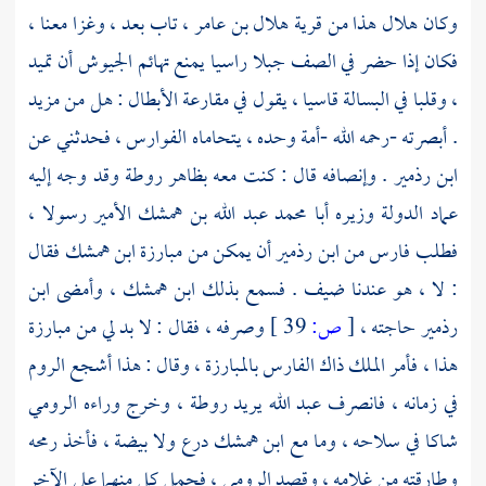
وكان
هلال
هذا من قرية
هلال بن عامر
، تاب بعد ، وغزا معنا ،
فكان إذا حضر في الصف جبلا راسيا يمنع تهائم الجيوش أن تميد
، وقلبا في البسالة قاسيا ، يقول في مقارعة الأبطال : هل من مزيد
. أبصرته -رحمه الله -أمة وحده ، يتحاماه الفوارس ، فحدثني عن
ابن رذمير
. وإنصافه قال : كنت معه بظاهر روطة وقد وجه إليه
عماد الدولة
وزيره
أبا محمد عبد الله بن همشك الأمير
رسولا ،
فطلب فارس من
ابن رذمير
أن يمكن من مبارزة
ابن همشك
فقال
: لا ، هو عندنا ضيف . فسمع بذلك
ابن همشك
، وأمضى
ابن
رذمير
حاجته ،
[
ص:
39 ]
وصرفه ، فقال : لا بد لي من مبارزة
هذا ، فأمر الملك ذاك الفارس بالمبارزة ، وقال : هذا أشجع
الروم
في زمانه ، فانصرف
عبد الله
يريد
روطة
، وخرج وراءه الرومي
شاكا في سلاحه ، وما مع
ابن همشك
درع ولا بيضة ، فأخذ رمحه
وطارقته من غلامه ، وقصد
الرومي
، فحمل كل منهما على الآخر