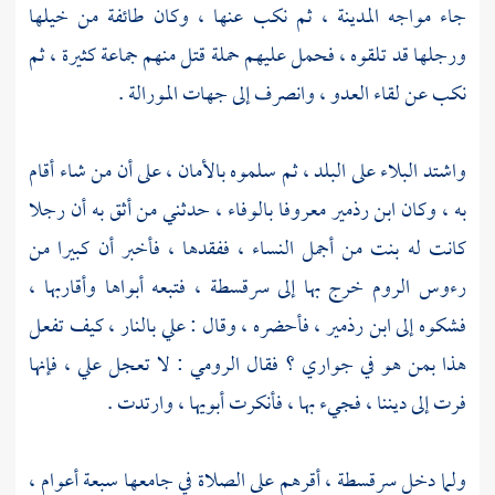
جاء مواجه المدينة ، ثم نكب عنها ، وكان طائفة من خيلها
ورجلها قد تلقوه ، فحمل عليهم حملة قتل منهم جماعة كثيرة ، ثم
نكب عن لقاء العدو ، وانصرف إلى جهات المورالة .
واشتد البلاء على البلد ، ثم سلموه بالأمان ، على أن من شاء أقام
به ، وكان
ابن رذمير
معروفا بالوفاء ، حدثني من أثق به أن رجلا
كانت له بنت من أجمل النساء ، ففقدها ، فأخبر أن كبيرا من
رءوس
الروم
خرج بها إلى
سرقسطة
، فتبعه أبواها وأقاربها ،
فشكوه إلى
ابن رذمير
، فأحضره ، وقال : علي بالنار ، كيف تفعل
هذا بمن هو في جواري ؟ فقال الرومي : لا تعجل علي ، فإنها
فرت إلى ديننا ، فجيء بها ، فأنكرت أبويها ، وارتدت .
ولما دخل
سرقسطة
، أقرهم على الصلاة في جامعها سبعة أعوام ،