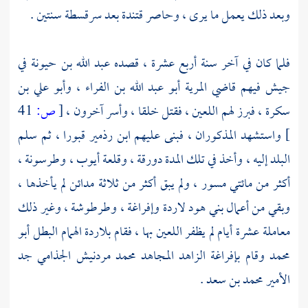
وبعد ذلك يعمل ما يرى ، وحاصر
قتندة
بعد
سرقسطة
سنتين .
فلما كان في آخر سنة أربع عشرة ، قصده
عبد الله بن حيونة
في
جيش فيهم قاضي
المرية
أبو عبد الله بن الفراء
،
وأبو علي بن
سكرة
، فبرز لهم اللعين ، فقتل خلقا ، وأسر آخرون ،
[
ص:
41
]
واستشهد المذكوران ، فبنى عليهم
ابن رذمير
قبورا ، ثم سلم
البلد إليه ، وأخذ في تلك المدة دورقة ،
وقلعة أيوب
،
وطرسونة
،
أكثر من مائتي مسور ، ولم يبق أكثر من ثلاثة مدائن لم يأخذها ،
وبقي من أعمال
بني هود
لاردة
وإفراغة
،
وطرطوشة
، وغير ذلك
معاملة عشرة أيام لم يظفر اللعين بها ، فقام بلاردة الهمام البطل
أبو
محمد
وقام بإفراغة الزاهد المجاهد
محمد مردنيش الجذامي
جد
الأمير
محمد بن سعد
.