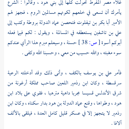
غلاء
مصر
المفرط تحولت كلها إلى
بني هود
، وقالوا : الشرع
يأمرك أن تسعى في خلعهم لكونهم مسالمين
الروم
، فجهز لهم
الأمير
أبا بكر بن تيفلوت
فتحصن
عماد الدولة بروطة
وكتب إلى
علي بن تاشفين
يستعطفه في المسالمة ، ويقول : لكم فيما فعله
أبوكم أسوة
[
ص:
38 ]
حسنة ، وسيعلم مبرم هذا الرأي عندكم
سوء مغبته ، والله حسيب من معي ، وحسبنا الله وكفى .
فأمر
علي بن يوسف
بالكف ، وأنى ذلك وقد أدخلته الرعية
سرقسطة
، وكان
ابن رذمير
اللعين صاحب
مملكة أرغونة
من
شرق
الأندلس
قسيسا مجربا داهية مترهبا ، فقوي على بلاد
ابن
هود
، وطواها ، وقنع
عماد الدولة بن هود
بدار سكناه ، وكان
ابن
رذمير
لا يتجهز إلا في عسكر قليل كامل العدة ، فيلقى بالألف
آلافا .