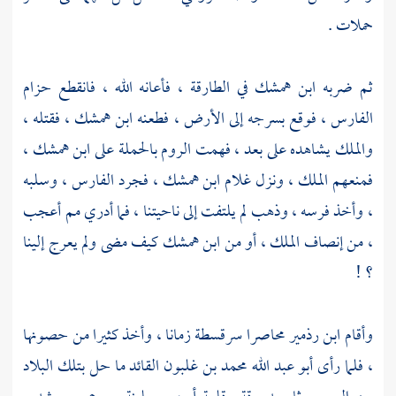
حملات .
ثم ضربه
ابن همشك
في الطارقة ، فأعانه الله ، فانقطع حزام
الفارس ، فوقع بسرجه إلى الأرض ، فطعنه
ابن همشك
، فقتله ،
والملك يشاهده على بعد ، فهمت
الروم
بالحملة على
ابن همشك
،
فمنعهم الملك ، ونزل غلام
ابن همشك
، فجرد الفارس ، وسلبه
، وأخذ فرسه ، وذهب لم يلتفت إلى ناحيتنا ، فما أدري مم أعجب
، من إنصاف الملك ، أو من
ابن همشك
كيف مضى ولم يعرج إلينا
؟ !
وأقام
ابن رذمير
محاصرا
سرقسطة
زمانا ، وأخذ كثيرا من حصونها
، فلما رأى
أبو عبد الله محمد بن غلبون
القائد ما حل بتلك البلاد