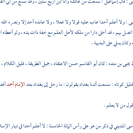
سى
: قال
إسماعيل
: سمعت من
عائشة
وأنا ابن أربع سنين ، وقد سمع من
أبي ال
سى
: ولا أعلم أحدا عاب عليه قولا ولا فعلا ، ولا عانده أحد إلا ونصره الله
اتصل بهم ، قد أخلى دارا من ملكه لأهل العلم مع خفة ذات يده ، ولو أعطاه الر
وكان يملي على البديهة .
 يحيى بن منده
: كان
أبو القاسم
حسن الاعتقاد ، جميل الطريقة ، قليل الكلام ، ل
جليل
كوتاه : سمعت أئمة
بغداد
يقولون : ما رحل إلى
بغداد
بعد
الإمام أحمد
أفض
ول من لا يعلم .
سى المديني
في ذكر من هو على رأس المائة الخامسة : لا أعلم أحدا في ديار الإس