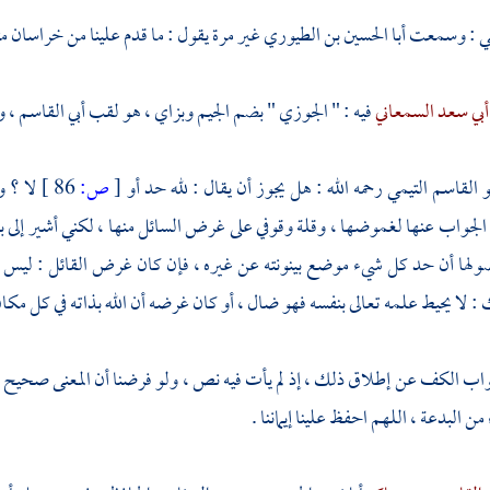
ي
: وسمعت
أبا الحسين بن الطيوري
غير مرة يقول : ما قدم علينا من
خراسان
م
أبي سعد السمعاني
فيه : "
الجوزي
" بضم الجيم وبزاي ، هو لقب
أبي القاسم
، و
و القاسم التيمي
رحمه الله : هل يجوز أن يقال : لله حد أو
[
ص:
86 ]
لا ؟ 
لجواب عنها لغموضها ، وقلة وقوفي على غرض السائل منها ، لكني أشير إلى بع
صولها أن حد كل شيء موضع بينونته عن غيره ، فإن كان غرض القائل : ليس ل
 لا يحيط علمه تعالى بنفسه فهو ضال ، أو كان غرضه أن الله بذاته في كل مكا
ب الكف عن إطلاق ذلك ، إذ لم يأت فيه نص ، ولو فرضنا أن المعنى صحيح ، فل
 البدعة ، اللهم احفظ علينا إيماننا .