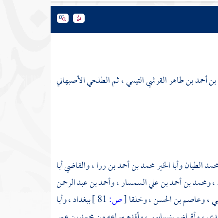
 بن أحمد بن طاهر القرشي التيمي ، ثم الطلحي الأصبهاني
محمد الطيان
وأبا الخير محمد بن أحمد بن ررا
،
والقاضي أبا
،
ومحمد بن أحمد بن علي السمسار
،
وأحمد بن عبد الرحمن
بي
،
وعاصم بن الحسن
، وخلقا
[
ص:
81 ]
ببغداد
،
وأبا
حدي
، وأقرانهم
بنيسابور
، وأقدم سماعه من
محمد بن عمر