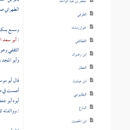
جعفر بن عبد الواحد
الطهراني ص
الطرقي
خوارزمشاه
وسمع
بمكة
:
أبو سعد ا
القطائفي
الثقفي
وهو 
ابن رضوان
وأبو المجد ز
العطار
قال
أبو موس
ابن عيذون
أصمت في صفر
البطليوسي
أبوه
أبو جعف
البارع
: ووالدته ك
ابن الحصين