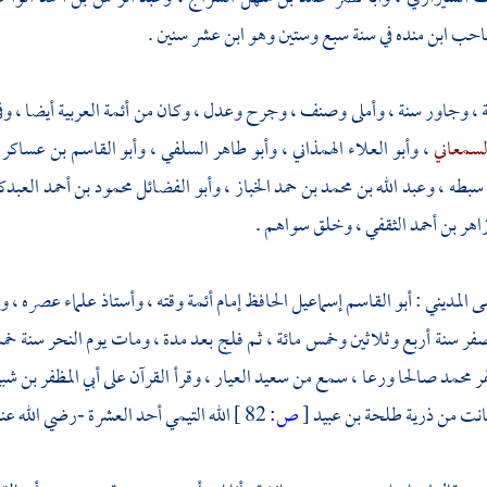
احب ابن منده
في سنة سبع وستين وهو ابن عشر سنين .
، وجاور سنة ، وأملى وصنف ، وجرح وعدل ، وكان من أئمة العربية أيضا ، وف
لسمعاني
،
وأبو العلاء الهمذاني
،
وأبو طاهر السلفي
،
وأبو القاسم بن عساكر
سبطه ،
وعبد الله بن محمد بن حمد الخباز
،
وأبو الفضائل محمود بن أحمد العب
اهر بن أحمد الثقفي
، وخلق سواهم .
ى المديني
:
أبو القاسم إسماعيل الحافظ
إمام أئمة وقته ، وأستاذ علماء عصره ، و
 سنة أربع وثلاثين وخمس مائة ، ثم فلج بعد مدة ، ومات يوم النحر سنة خمس 
ر محمد
صالحا ورعا ،
سمع من سعيد العيار
، وقرأ القرآن على
أبي المظفر بن ش
انت من ذرية
طلحة بن عبيد
[
ص:
82 ]
الله التيمي
أحد العشرة -رضي الله عنه