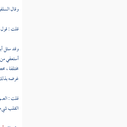
ابن الرطبي
وقال
السلف
ابن الفتى
قلت : قول
دبيس
تاج الملوك
وقد سئل
أب
ابن الحاج
أستعفي من ا
مختلفة ، مح
الفراوي
غرضه بذلك :
ابن آسه
الخلال
قلت : الصوا
القلب شيء من
اليونارتي
الصيرفي