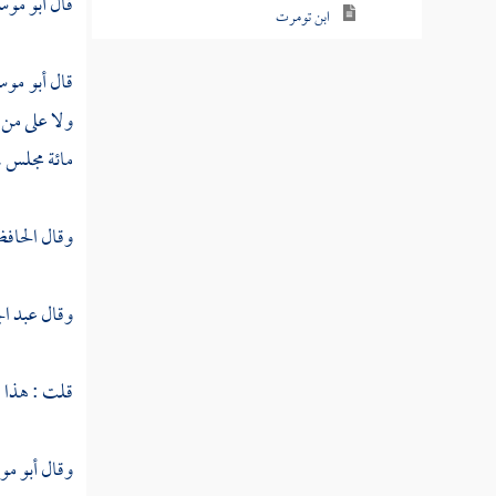
قال
أبو مو
ابن تومرت
ابن صدقة
قال
أبو مو
ولا على من 
البطائحي
مائة مجلس ، 
الغزي
ابن الأخشيذ
وقال
الحافظ
الكراعي
وقال
عبد ال
ابن كادش
المسترشد بالله
قلت : هذا ق
الراشد بالله
وقال
أبو مو
حمزة بن هبة الله