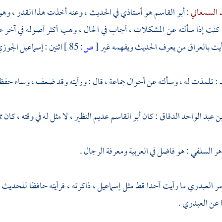
 السمعاني
:
أبو القاسم
هو أستاذي في الحديث ، وعنه أخذت هذا القدر ، وهو إ
 كنت إذا سألته عن المشكلات ، أجاب في الحال ، وهب أكثر أصوله في آخر عمر
أيت
بالعراق
من يعرف الحديث ويفهمه غير
[
ص:
85 ]
اثنين :
إسماعيل الجوز
د
: تلمذت له ، وسألته عن أحوال جماعة ، قال : ورأيته وقد ضعف ، وساء حفظه
ن عبد الواحد الدقاق
: كان
أبو القاسم عديم النظير
، لا مثل له في وقته ، كان
هر السلفي
: هو فاضل في العربية ومعرفة الرجال .
مر العبدري
ما رأيت أحدا قط مثل
إسماعيل
، ذاكرته ، فرأيته حافظا للحديث 
 عن
العبدري
.