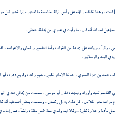
قلت : وهذا تكلف ; فإنه على رأس المائة الخامسة ما اشتهر ، إنما اشتهر قبل مو
سماعيل الحافظ
أنه قال : ما رأيت في عمري من يحفظ حفظي .
سى
: وقرأ بروايات على جماعة من القراء ، وأما التفسير والمعاني والإعراب ، فق
 في البلد والرساتيق .
ناقب محمد بن حمزة العلوي
: حدثنا الإمام الكبير ، بديع وقته ، وقريع دهره ،
أبو 
بي القاسم
تعبد وأوراد وتهجد ، فقال
أبو موسى
: سمعت من يحكي عنه في اليوم 
وم مرات نحو الثلاثين ، كل ذلك يصلي ركعتين ، وسمعت بعض أصحابه أنه 
مل مأدبة وحلاوة كثيرة ، وكان ابنه ولد في سنة خمس مائة ، ونشأ ، صار إماما ف