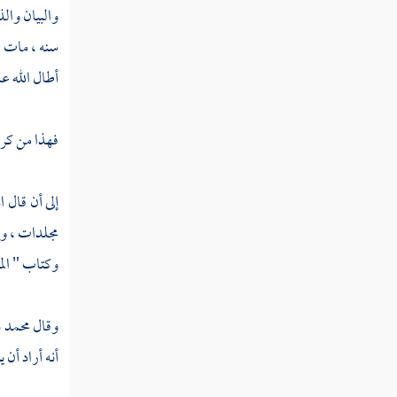
والبيان والذ
أبو غالب الماوردي
سنه ، مات 
أطال الله ع
صاعد بن سيار
ابن صاعد
فهذا من كرام
طاهر بن سهل
ابن خسرو
إلى أن قال
ا
مجلدات ، وك
ابن الطبر
وكتاب " المغ
حماد بن مسلم
ابن زهر
وقال
محمد 
أنه أراد أن
ظافر بن القاسم