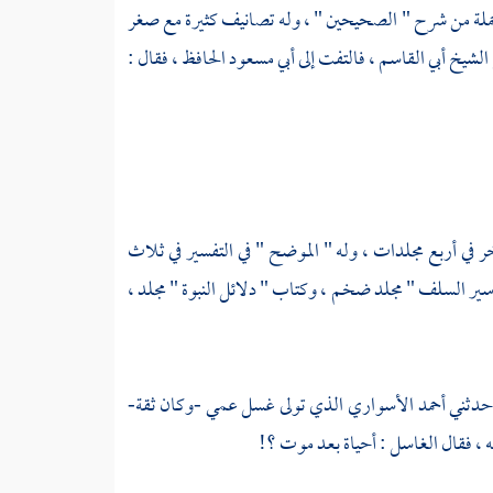
جملة من شرح " الصحيحين " ، وله تصانيف كثيرة مع صغر
 الشيخ
أبي القاسم
، فالتفت إلى
أبي مسعود الحافظ
، فقال :
 آخر في أربع مجلدات ، وله " الموضح " في التفسير في ثلاث
سير السلف " مجلد ضخم ، وكتاب " دلائل النبوة " مجلد ،
حدثني
أحمد الأسواري
الذي تولى غسل عمي -وكان ثقة-
 ، فقال الغاسل : أحياة بعد موت ؟!