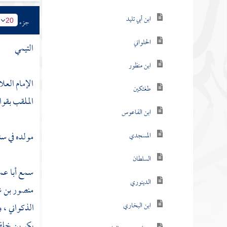
ابن أبي تليد
جزء
20
الحلواني
التيمي
ابن منظور
الإمام العل
طغتكين
الملقب بقوا
ابن الفاعوس
مولده في سن
المسجدي
السلطان
سمع
أبا عم
الدينوري
منصور بن 
ابن البخاري
الذكواني
،
و
بكر بن خل