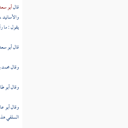
ابن حمويه
قال
أبو سعد
ابن عيذون
والأسانيد ،
يقول : ما ر
عبد الكريم بن حمزة
أبو الحسين بن الفراء
قال
أبو سع
ابن أبي جعفر
وقال
محمد ب
أبو غالب ابن البناء
أبو خازم ابن الفراء
وقال
أبو طا
أبو الحسن ابن الزاغوني
وقال
أبو عا
أبو علي الفارقي
السلفي
هذا
ابن قبليل