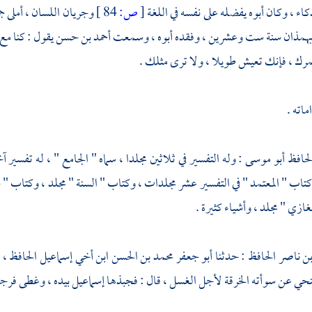
كاء ، وكان أبوه يفضله على نفسه في اللغة
[
ص:
84 ]
وجريان اللسان ، أملى 
بهمذان سنة ست وعشرين ، وفقده أبوه ، وسمعت
أحمد بن حسن
يقول : كنا مع
مرك ، فإنك تعيش طويلا ، ولا ترى مثلك .
اته .
لحافظ أبو موسى
: وله التفسير في ثلاثين مجلدا ، سماه " الجامع " ، له تفسير
تاب " المعتمد " في التفسير عشر مجلدات ، وكتاب " السنة " مجلد ، وكتاب " 
ازي " مجلد ، وأشياء كثيرة .
بن ناصر الحافظ
: حدثنا
أبو جعفر محمد بن الحسن ابن أخي إسماعيل الحافظ
، 
 ينحي عن سوأته الخرقة لأجل الغسل ، قال : فجبذها
إسماعيل
بيده ، وغطى فرجه