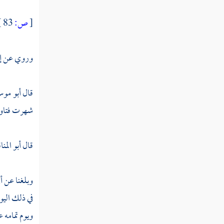
تاج الملوك
[
ص:
83 ]
شمس الملوك
وروي عن
إ
ابن الأكفاني
ابن يربوع
قال
أبو مو
العبدري
شهرت فتاويه
الرازي
قال
أبو الم
ابن أبي ذر
ابن ملوك
وبلغنا عن
أ
في ذلك الي
ابن عطية
ويوم تمامه ع
عبد الحق بن أبي بكر