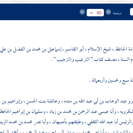
صفحة
80
امة الحافظ ، شيخ الإسلام ، أبو القاسم ، إسماعيل بن محمد بن الفضل بن علي
م السنة ، مصنف كتاب " الترغيب والترهيب " .
ة سبع وخمسين وأربعمائة .
رو عبد الوهاب بن أبي عبد الله بن منده
،
وعائشة بنت الحسن
،
وإبراهيم بن 
شكرويه
،
وأبا عيسى عبد الرحمن بن محمد بن زياد
،
وسليمان بن إبراهيم الحافظ
الرئيس أبا عبد الله الثقفي
، وطبقتهم
بأصبهان
،
وأبا نصر محمد بن محمد الزين
ف الشيرازي
،
وأبا نصر محمد بن سهل السراج
،
وعبد الرحمن بن أحمد الوا