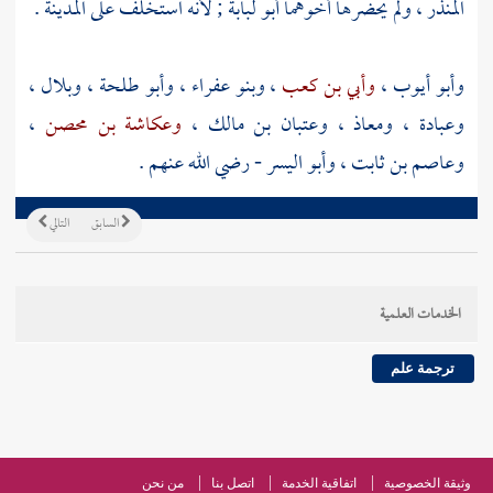
المنذر
، ولم يحضرها أخوهما
أبو لبابة
; لأنه استخلف على
المدينة
.
وأبو أيوب
،
وأبي بن كعب
،
وبنو عفراء
،
وأبو طلحة
،
وبلال
،
وعبادة
،
ومعاذ
،
وعتبان بن مالك
،
وعكاشة بن محصن
،
وعاصم بن ثابت
،
وأبو اليسر
- رضي الله عنهم .
السابق
التالي
الخدمات العلمية
ترجمة علم
وثيقة الخصوصية
اتفاقية الخدمة
اتصل بنا
من نحن