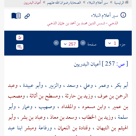
الرئيسية
سير أعلام النبلاء
الصحابة رضوان الله عليهم
أعيان البدريين
تراجم الأعلام
سير أعلام النبلاء
الذهبي - شمس الدين محمد بن أحمد بن عثمان الذهبي
جزء
صفحة
1
257
[
ص:
257 ]
أعيان البدريين
أبو بكر
،
وعمر
،
وعلي
،
وسعد
،
والزبير
،
وأبو عبيدة
،
وعبد
الرحمن بن عوف
،
وزيد بن حارثة
،
ومسطح بن أثاثة
،
ومصعب
بن عمير
،
وابن مسعود
،
والمقداد
،
وصهيب
،
وعمار
،
وأبو
سلمة
،
وزيد بن الخطاب
،
وسعد بن معاذ
،
وعباد بن بشر
،
وأبو
الهيثم بن التيهان
،
وقتادة بن النعمان
،
ورفاعة
ومبشر
ابنا
عبد