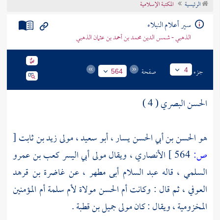
الرئيسية
المكتبة الإسلامية
تراجم الأعلام
سير أعلام النبلاء
الذهبي - شمس الدين محمد بن أحمد بن عثمان الذهبي
جزء
صفحة
4
564
الحسن البصري ( 4 )
هو الحسن بن أبي الحسن يسار ، أبو سعيد ، مولى
زيد بن ثابت
[
ص:
564 ]
الأنصاري
، ويقال مولى
أبي اليسر كعب بن عمرو
السلمي
، قاله
عبد السلام أبى مطهر
، عن
غاضرة بن قرهد
العوفي
، ثم قال : وكانت
أم الحسن مولاة لأم سلمة أم المؤمنين
المخزومية
، ويقال : كان مولى
جميل بن قطبة
.