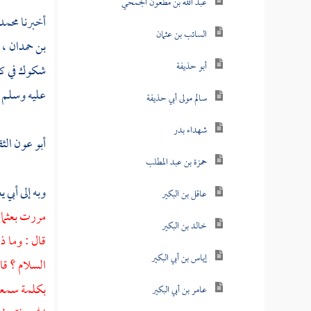
عبد الله بن مظعون الجمحي
أخبرنا
محمد 
السائب بن عثمان
بن حمدان
، 
أبو حذيفة
شكوك في كل 
عليه وسلم -
سالم مولى أبي حذيفة
شهداء بدر
أبو عون الث
حمزة بن عبد المطلب
وبه إلى
أبي ي
عاقل بن البكير
مررت
بعثما
خالد بن البكير
قال : وما ذ
إياس بن أبي البكير
السلام ؟ قا
بكلمة سمعته
عامر بن أبي البكير