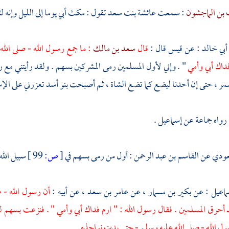
بن الماجشون
: سمعت
عائشة بنت سعد
تقول : مكث أبي يوما إلى الليل وإنه ل
أبي خالد
: عن
قيس
قال :
قال
سعد بن مالك
: ما جمع رسول الله - صلى الله 
فداك أبي وأمي
" . وإني لأول المسلمين رمى المشركين بسهم . ولقد رأيتني مع ر
مر ، حتى إن أحدنا ليضع كما تضع الشاة ، ثم أصبحت
بنو أسد
تعزرني على الإ
 رواه جماعة عن
إسماعيل
.
عودي
عن
القاسم بن عبد الرحمن
: أول من رمى بسهم في
[
ص:
99 ]
سبيل الله
ماعيل
: عن
بكير بن مسمار
، عن
عامر بن سعد
، عن أبيه :
أن رسول الله - ص
 أحرق المسلمين . فقال رسول الله : " ارم فداك أبي وأمي " . فنزعت بسه
الله - صلى الله عليه وسلم - حتى بدت نواجذه
.