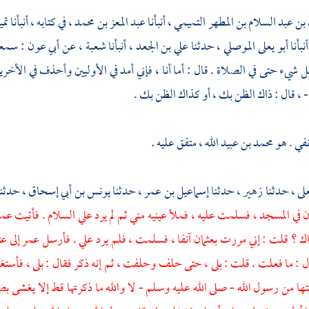
بن عبد السلام بن المطهر التميمي
، أنبأنا
عبد المعز بن محمد
، في كتابه ، أنبأنا
تم
أنبأنا
أبو يعلى الموصلي
، حدثنا
علي بن الجعد
، أنبأنا
شعبة
، عن
أبي عون
: سم
شيء حتى في الصلاة . قال : أما أنا ، فإني أمد في الأوليين وأحذف في الأخريي
 ، قال : ذاك الظن بك ، أو كذاك الظن بك .
قفي
. هو
محمد بن عبيد الله
، متفق عليه .
على
، حدثنا
زهير
، حدثنا
إسماعيل بن عمر
، حدثنا
يونس بن أبي إسحاق
، حدثن
ن
في المسجد ، فسلمت عليه ، فملأ عينيه مني ثم لم يرد علي السلام . فأتيت
عم
اك ؟ قلت : إني مررت
بعثمان
آنفا ، فسلمت ، فلم يرد علي . فأرسل
عمر
إلى
عث
ل : ما فعلت . قلت : بلى ، حتى حلف وحلفت ، ثم إنه ذكر فقال : بلى ، فأستغف
ا من رسول الله - صلى الله عليه وسلم - لا والله ما ذكرتها قط إلا يغشى 