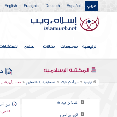
عربي
Español
Deutsch
Français
English
الرئيسية
موسوعات
مقالات
الفتوى
الاستشارات
فهرس الكتاب
المكتبة الإسلامية
كتب
الصحابة رضوان الله عليهم
الرئيسية
سير أعلام النبلاء
الصحابة رضوان الله عليهم
سعد بن أبي وقاص
أبو عبيدة بن الجراح
طلحة بن عبيد الله
سير أعلا
الذهبي -
الزبير بن العوام