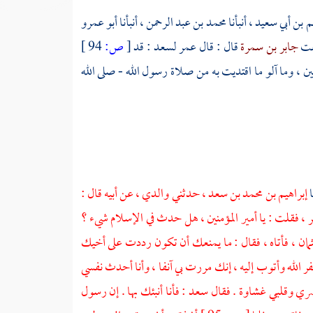
يم بن أبي سعيد
، أنبأنا
محمد بن عبد الرحمن
، أنبأنا
أبو عمرو
عت
جابر بن سمرة
قال : قال
عمر لسعد
: قد
[
ص:
94 ]
ن ، وما آلو ما اقتديت به من صلاة رسول الله - صلى الله
ا
إبراهيم بن محمد بن سعد
، حدثني والدي ، عن أبيه قال :
ر
، فقلت : يا أمير المؤمنين ، هل حدث في الإسلام شيء ؟
مان
، فأتاه ، فقال : ما يمنعك أن تكون رددت على أخيك
ر الله وأتوب إليه ، إنك مررت بي آنفا ، وأنا أحدث نفسي
بصري وقلبي غشاوة . فقال
سعد
: فأنا أنبئك بها . إن رسول