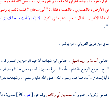
نا أول دعوة ، ثم جاءه أعرابي فشغله ، ثم قام رسول الله - صلى الله عليه وسلم -
 الأرض ، فالتفت إلي ، فالتفت ، فقال : "
أبو إسحاق
؟ قلت : نعم يا رسول 
 هذا الأعرابي . فقال : نعم ، دعوة
ذي النون
:
لا إله إلا أنت سبحانك إني 
" .
مذي
من طريق
الفريابي
، عن
يونس
.
حدثني
أسامة بن زيد الليثي
، حدثني
ابن شهاب
أن
عبد الرحمن بن المسور
قال 
أذرح . فوقع الوجع
بالشام
، فأقمنا
بسرغ
خمسين ليلة ، ودخل علينا رمضان ،
ا
أبا إسحاق
، أنت صاحب رسول الله - صلى الله عليه وسلم - ، وشهدت
بدرا
 حدثني
زكريا بن عمرو
أن
سعد بن أبي وقاص
وفد على
[
ص:
96 ]
معاوية
، فأ