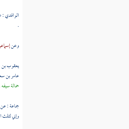
كلثوم بن الهدم
الواقدي
: 
.
أبو دجانة الأنصاري
خبيب بن عدي
وعن
إسماعي
معاذ بن عمرو بن الجموح
معوذ بن عمرو
يعقوب بن م
عامر بن س
خلاد بن عمرو
حمالة سيفه
عمرو بن الجموح
عبيدة بن الحارث
جماعة : عن
وإني لثلث ا
أعيان البدريين