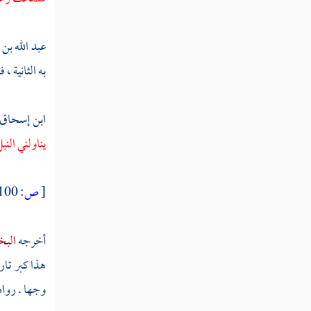
سعد بن معاذ
زيد بن الخطاب
عبد الله ب
به الثانية ،
أسعد بن زرارة
عتبة بن غزوان
ابن إسحاق
عكاشة بن محصن
يناولني النب
ثابت بن قيس
[
ص:
100 ]
شهداء أجنادين واليرموك
طليحة بن خويلد
أخرجه
الب
هذا كبر تا
سعد بن الربيع
وجها . رواه
معن بن عدي