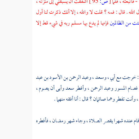
 فاتبعته ، فلما
[
ص:
95 ]
أشفقت أن يسبقني إلى منزله ،
الله . قال : فمه ؟ قلت لا والله ، إلا أنك ذكرت لنا أول
كنت من الظالمين
فإنها لم يدع بها مسلم ربه في شيء قط إلا
: خرجت مع أبي ،
وسعد
،
وعبد الرحمن بن الأسود بن عبد
 فصام
المسور
وعبد الرحمن
، وأفطر
سعد
وأبى أن يصوم ،
، وأنت تفطر وهما صائمان ؟ قال : أنا أفقه منهما .
قام عنده شهرا يقصر الصلاة ، وجاء شهر رمضان ، فأفطره