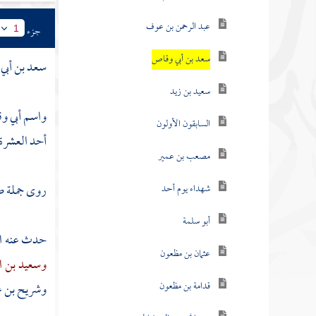
عبد الرحمن بن عوف
جزء
1
سعد بن أبي وقاص
سعد بن أبي
سعيد بن زيد
واسم
أبي و
السابقون الأولون
أحد العشرة 
مصعب بن عمير
روى جملة صا
شهداء يوم أحد
أبو سلمة
حدث عنه
ا
عثمان بن مظعون
وسعيد بن ا
قدامة بن مظعون
وشريح بن ع