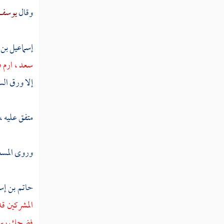
ربيعة بن الحارث
وقال
يوسف 
عبد الله بن الحارث
إسماعيل بن 
خالد بن سعيد
سعد
، ارم 
أبان بن سعيد
إلا ورق الس
عمرو بن سعيد الأموي
متفق عليه ،
العلاء بن الحضرمي
سعد بن خيثمة
وروى
المس
البراء بن معرور
حاتم بن إس
بشر بن البراء
المشركين قد
سعد بن عبادة
فضحك رسول 