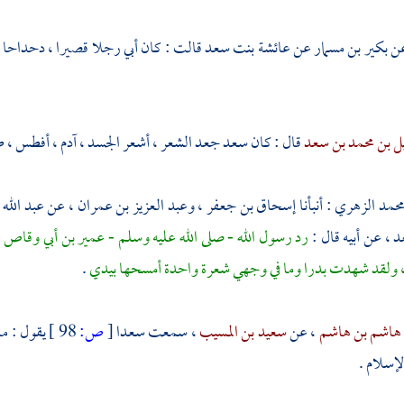
عن
بكير بن مسمار
عن
عائشة بنت سعد
قالت : كان أبي رجلا قصيرا ، دحداحا ،
ل بن محمد بن سعد
قال : كان
سعد
جعد الشعر ، أشعر الجسد ، آدم ، أفطس ، طو
حمد الزهري
: أنبأنا
إسحاق بن جعفر
،
وعبد العزيز بن عمران
، عن
عبد الله
عد
، عن أبيه قال :
رد رسول الله - صلى الله عليه وسلم -
عمير بن أبي وقاص
ع
 ، ولقد شهدت
بدرا
وما في وجهي شعرة واحدة أمسحها بيدي
.
هاشم بن هاشم
، عن
سعيد بن المسيب
، سمعت
سعدا
[
ص:
98 ]
يقول : م
لإسلام .