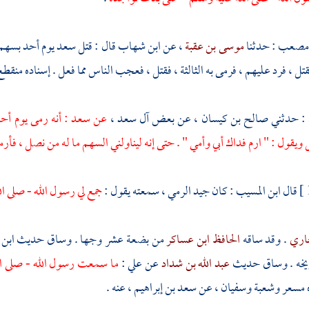
ن مصعب
: حدثنا
موسى بن عقبة
، عن
ابن شهاب
قال : قتل
سعد
يوم
أحد
بسهم 
 فقتل ، فرد عليهم ، فرمى به الثالثة ، فقتل ، فعجب الناس مما فعل . إسناده منقطع
: حدثني
صالح بن كيسان
، عن بعض
آل سعد
،
عن
سعد
: أنه رمى يوم
أح
ل ويقول : " ارم فداك أبي وأمي " . حتى إنه ليناولني السهم ما له من نصل ، فأر
قال
ابن المسيب
: كان جيد الرمي ، سمعته يقول :
جمع لي رسول الله - صلى ال
خاري
. وقد ساقه
الحافظ ابن عساكر
من بضعة عشر وجها . وساق حديث
ابن 
ريخه . وساق حديث
عبد الله بن شداد
عن
علي
:
ما سمعت رسول الله - صلى الل
مسعر
وشعبة
وسفيان
، عن
سعد بن إبراهيم
، عنه .