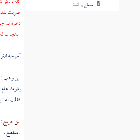
الله ، ذكر ل
مسطح بن أثاثة
ضربت بقدمي
أبو عبس
دعوة ثم جاء
استجاب له
ابن التيهان
أبو جندل
أخرجه
التر
عبد الله بن سهيل
سهيل بن عمرو
ابن وهب
: 
يغوث
عام 
البراء بن مالك
فقلت له : ي
نوفل
الحارث بن نوفل
ابن جريج
:
. منقطع .
عبد الله بن الحارث