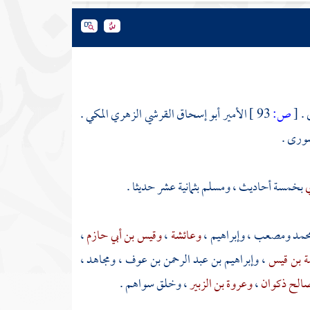
ي
.
[
ص:
93 ]
الأمير أبو إسحاق القرشي الزهري المكي .
شورى .
ي
بخمسة أحاديث ،
ومسلم
بثمانية عشر حديثا .
حمد
ومصعب
،
وإبراهيم
،
وعائشة
،
وقيس بن أبي حازم
،
ة بن قيس
،
وإبراهيم بن عبد الرحمن بن عوف
،
ومجاهد
،
صالح ذكوان
،
وعروة بن الزبير
، وخلق سواهم .