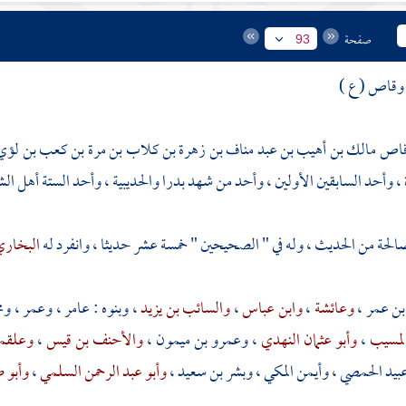
صفحة
93
 وقاص ( ع )
قاص مالك بن أهيب بن عبد مناف بن زهرة بن كلاب بن مرة بن كعب بن لؤ
، وأحد السابقين الأولين ، وأحد من شهد بدرا والحديبية ، وأحد الستة أهل ال
لحة من الحديث ، وله في " الصحيحين " خمسة عشر حديثا ، وانفرد له
البخار
بن عمر
،
وعائشة
،
وابن عباس
،
والسائب بن يزيد
، وبنوه :
عامر
،
وعمر
،
وم
لمسيب
،
وأبو عثمان النهدي
،
وعمرو بن ميمون
،
والأحنف بن قيس
،
وعلقم
بيد الحمصي
،
وأيمن المكي
،
وبشر بن سعيد
،
وأبو عبد الرحمن السلمي
،
وأبو 