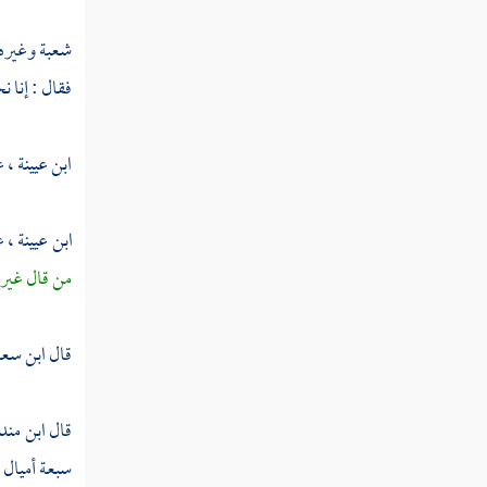
عبد الله بن عبد الله بن الحارث
شعبة
وغيره
سعيد بن الحارث
فقال : إنا ن
أبو سفيان بن الحارث
ابن عيينة
، 
جعفر بن أبي سفيان
جعفر بن أبي طالب
ابن عيينة
، 
من قال غير ه
عقيل بن أبي طالب الهاشمي
زيد بن حارثة
قال
ابن سع
عبد الله بن رواحة
قال
ابن مند
شهداء يوم الرجيع
سبعة أميال 
شهداء بئر معونة