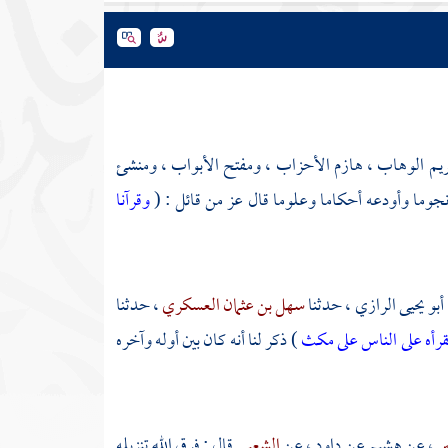
لكريم الوهاب ، هازم الأحزاب ، ومفتح الأبواب ، ومنشئ
جوما وأودعه أحكاما وعلوما قال عز من قائل : (
وقرآنا
أبو يحيى الرازي
، حدثنا
سهل بن عثمان العسكري
، حدثنا
لتقرأه على الناس على مكث
) ذكر لنا أنه كان بين أوله وآخره
ير
، عن
هشيم
عن
داود
، عن
الشعبي
قال : فرق الله تنزيله