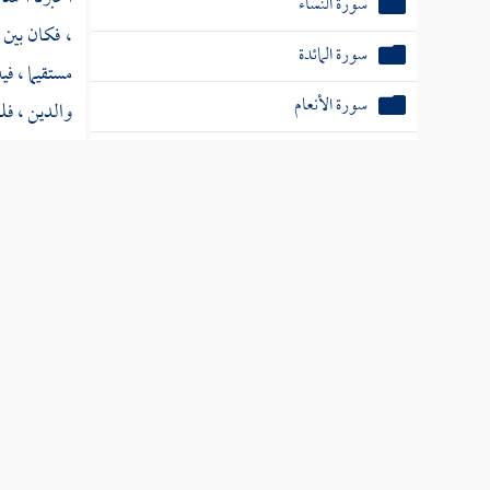
سورة النساء
، فكان بين 
سورة المائدة
مستقيما ، ف
سورة الأنعام
والدين ، فل
، الناطق با
سورة الأعراف
ببيناته [ أب
سورة الأنفال
هداهم وطهر
سورة براءة
وبعد هذا ، 
سورة يونس
الحمد - مجم
سورة هود
لاشتمالها ع
سورة يوسف
]
تلافيها ، 
إليها ؛ لامت
سورة الرعد