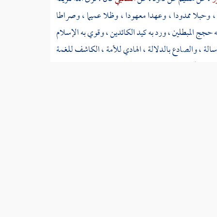
 ، وحبلا ممدودا ، وعهدا معهودا ، وظلا عميما ، وصراطا
جج المبطلين ، ورد به كيد الكائدين ، وقوي به الإسلام
ة ، والصادع بالدلالة ، الهادي للأمة ، الكاشف للغمة
ذب ومحا آثاره ، وقمع الشرك وهدم مناره ، ولم يزل يعارض
 ينتهي أمدها ، ولا ينقطع مددها ، وعلى آله وأصحابه الذين
 ، ويتقلص عنها ذيله وإن كان سابغا ، وقد سبقت لي - ولله
قنع وبلاغ ، وعما عداها من جميع المصنفات غنية وفراغ ؛
لقرآن صادفة كاذبة فيها ، قد عجزت قوى الملام عن
[
ص:
6
 . إذ هي أوفى ما يجب الوقوف عليها ، وأولى ما تصرف العناية