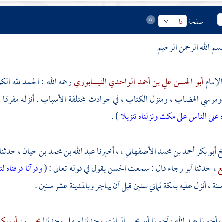
صفحة
5
سم الله الرحمن الرحيم
لإمام
أبو الحسن علي بن أحمد الواحدي النيسابوري
رحمه الله : الحمد لله ا
مرسي الهضاب ، ومنزل الكتاب ، في حوادث مختلفة الأسباب . أنزله مفرقا ن
ه على الناس على مكث ونزلناه تنزيلا
) .
خ
أبو بكر أحمد بن محمد الأصفهاني ،
، أخبرنا
عبد الله بن محمد بن حيان
، حدثنا
ع
، حدثنا
أبو رجاء
قال : سمعت
الحسن
يقول في قوله تعالى : (
وقرآنا فرقناه 
نة ، أنزل عليه
بمكة
ثماني سنين قبل أن يهاجر
وبالمدينة
عشر سنين .
، أخبرنا
عبد الله
، أخبرنا
أبو يحيى الرازي
، حدثنا
سهل
، حدثنا
يحيى بن أبي بك