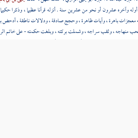
أوله وآخره عشرون أو نحو من عشرين سنة . أنزله قرآنا عظيما ، وذكرا حكيما
يه معجزات باهرة ، وآيات ظاهرة ، وحجج صادقة ، ودلالات ناطقة ، أدحض به ح
حب منهاجه ، وثقب سراجه ، وشملت بركته ، وبلغت حكمته - على خاتم الرسال
لحكمة ، المبعوث بالرحمة ، فرفع أعلام الحق ، وأحيا معالم الصدق ، ودمغ الك
اطيل ] المشركين حتى مهد الدين ، وأبطل شبه الملحدين . صلى الله عليه صلاة لا
هم ، وبصحبته خصهم وآثرهم ، وسلم كثيرا .
فإن علوم القرآن غزيرة ، وضروبها جمة كثيرة ، يقصر عنها القول وإن كان بالغا
وعات تشتمل على أكثرها ، وتنطوي على غررها ، وفيها لمن رام الوقوف عليها م
لى عظمها متحققا وتأديته إلى متأمله متسقا . غير أن الرغبات اليوم عن علوم ا
فآل الأمر بنا إلى إفادة المبتدئين بعلوم الكتاب ، إبانة ما أنزل فيه من الأسباب
ناع معرفة تفسير الآية وقصد سبيلها ، دون الوقوف على قصتها وبيان نزولها .