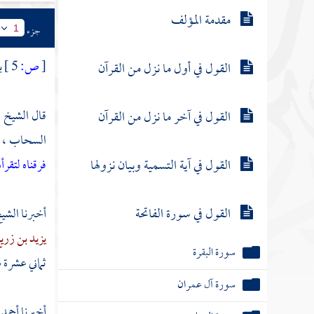
مقدمة المؤلف
جزء
1
[
ص:
5 ]
ب
القول في أول ما نزل من القرآن
قال الشيخ ا
القول في آخر ما نزل من القرآن
السحاب ، و
القول في آية التسمية وبيان نزولها
فرقناه لتقرأ
القول في سورة الفاتحة
أخبرنا الشي
يزيد بن زري
سورة البقرة
ثماني عشرة س
سورة آل عمران
أخبرنا
أحمد