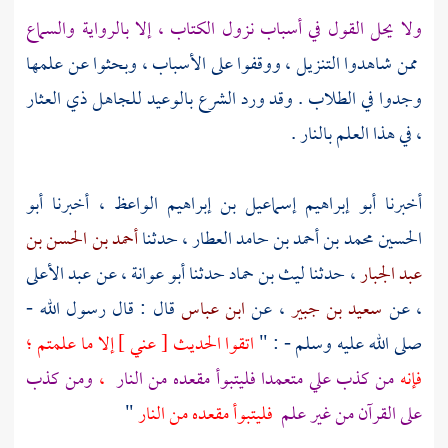
ولا يحل القول في أسباب نزول الكتاب ، إلا بالرواية والسماع
ممن شاهدوا التنزيل ، ووقفوا على الأسباب ، وبحثوا عن علمها
وجدوا في الطلاب . وقد ورد الشرع بالوعيد للجاهل ذي العثار
، في هذا العلم بالنار .
أخبرنا
أبو إبراهيم إسماعيل بن إبراهيم الواعظ
، أخبرنا
أبو
الحسين محمد بن أحمد بن حامد العطار
، حدثنا
أحمد بن الحسن بن
عبد الجبار
، حدثنا
ليث بن حماد
حدثنا
أبو عوانة
، عن
عبد الأعلى
، عن
سعيد بن جبير
، عن
ابن عباس
قال : قال رسول الله -
صلى الله عليه وسلم - : "
اتقوا الحديث [ عني ] إلا ما علمتم ؛
فإنه
من كذب علي متعمدا فليتبوأ مقعده من النار
،
ومن كذب
على القرآن من غير علم
فليتبوأ مقعده من النار
"