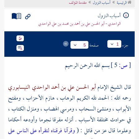
الرئيسية
أسباب النزول
مقدمة المؤلف
تراجم الأعلام
أسباب النزول
الواحدي - أبو الحسن علي بن أحمد بن محمد بن علي الواحدي
جزء
صفحة
1
5
[
ص:
5 ]
بسم الله الرحمن الرحيم
قال الشيخ الإمام
أبو الحسن علي بن أحمد الواحدي النيسابوري
رحمه الله : الحمد لله الكريم الوهاب ، هازم الأحزاب ، ومفتح
الأبواب ، ومنشئ السحاب ، ومرسي الهضاب ، ومنزل الكتاب ،
في حوادث مختلفة الأسباب . أنزله مفرقا نجوما وأودعه أحكاما
وعلوما قال عز من قائل : (
وقرآنا فرقناه لتقرأه على الناس على