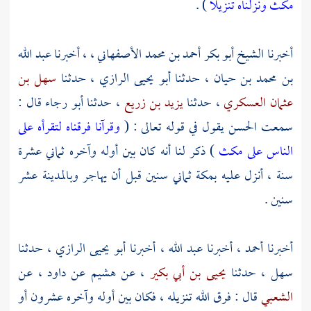
مكث ونزلناه تنزيلا
) .
أخبرنا الشيخ
أبو بكر أحمد بن محمد الأصفهاني ،
، أخبرنا
عبد الله
بن محمد بن حيان
، حدثنا
أبو يحيى الرازي
، حدثنا
سهل بن
عثمان العسكري
، حدثنا
يزيد بن زريع
، حدثنا
أبو رجاء
قال :
سمعت
الحسن
يقول في قوله تعالى : (
وقرآنا فرقناه لتقرأه على
الناس على مكث
) ذكر لنا أنه كان بين أوله وآخره ثماني عشرة
سنة ، أنزل عليه
بمكة
ثماني سنين قبل أن يهاجر
وبالمدينة
عشر
سنين .
أخبرنا
أحمد
، أخبرنا
عبد الله
، أخبرنا
أبو يحيى الرازي
، حدثنا
سهل
، حدثنا
يحيى بن أبي بكير
، عن
هشيم
عن
داود
، عن
الشعبي
قال : فرق الله تنزيله ، فكان بين أوله وآخره عشرون أو