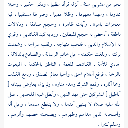
نحو من عشرين سنة . أنزله قرآنا عظيما ، وذكرا حكيما ، وحبلا
ممدودا ، وعهدا معهودا ، وظلا عميما ، وصراطا مستقيما ، فيه
معجزات باهرة ، وآيات ظاهرة ، وحجج صادقة ، ودلالات
ناطقة ، أدحض به حجج المبطلين ، ورد به كيد الكائدين ، وقوي
به الإسلام والدين ، فلحب منهاجه ، وثقب سراجه ، وشملت
بركته ، وبلغت حكمته - على خاتم الرسالة ، والصادع بالدلالة ،
الهادي للأمة ، الكاشف للغمة ، الناطق بالحكمة ، المبعوث
بالرحمة ، فرفع أعلام الحق ، وأحيا معالم الصدق ، ودمغ الكذب
ومحا آثاره ، وقمع الشرك وهدم مناره ، ولم يزل يعارض ببيناته [
أباطيل ] المشركين حتى مهد الدين ، وأبطل شبه الملحدين . صلى
الله عليه صلاة لا ينتهي أمدها ، ولا ينقطع مددها ، وعلى آله
وأصحابه الذين هداهم وطهرهم ، وبصحبته خصهم وآثرهم ،
وسلم كثيرا .