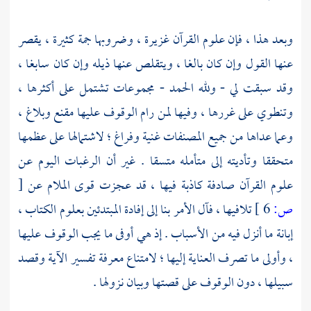
وبعد هذا ، فإن علوم القرآن غزيرة ، وضروبها جمة كثيرة ، يقصر
عنها القول وإن كان بالغا ، ويتقلص عنها ذيله وإن كان سابغا ،
وقد سبقت لي - ولله الحمد - مجموعات تشتمل على أكثرها ،
وتنطوي على غررها ، وفيها لمن رام الوقوف عليها مقنع وبلاغ ،
وعما عداها من جميع المصنفات غنية وفراغ ؛ لاشتمالها على عظمها
متحققا وتأديته إلى متأمله متسقا . غير أن الرغبات اليوم عن
علوم القرآن صادفة كاذبة فيها ، قد عجزت قوى الملام عن
[
ص:
6 ]
تلافيها ، فآل الأمر بنا إلى إفادة المبتدئين بعلوم الكتاب ،
إبانة ما أنزل فيه من الأسباب . إذ هي أوفى ما يجب الوقوف عليها
، وأولى ما تصرف العناية إليها ؛ لامتناع معرفة تفسير الآية وقصد
سبيلها ، دون الوقوف على قصتها وبيان نزولها .