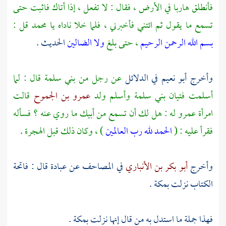
فأنطلق هاربا في الأرض ، فقال : لا تفعل ، إذا أتاك فاثبت حتى
تسمع ما يقول ثم ائتني فأخبرني ، فلما خلا ناداه يا
محمد
قل :
بسم الله الرحمن الرحيم
، حتى بلغ
ولا الضالين
الحديث .
وأخرج
أبو نعيم
في الدلائل
عن رجل من
بني سلمة
قال : لما
أسلمت فتيان
بني سلمة
وأسلم ولد
عمرو بن الجموح
قالت
امرأة
عمرو
له : هل لك أن تسمع من أبيك ما روي عنه ؟ فسأله
فقرأ عليه : (
الحمد لله رب العالمين
) ، وكان ذلك قبل الهجرة
.
وأخرج
أبو بكر بن الأنباري
في المصاحف عن
عبادة
قال : فاتحة
الكتاب نزلت
بمكة
.
فهذا جملة ما استدل به من قال إنها نزلت
بمكة
.