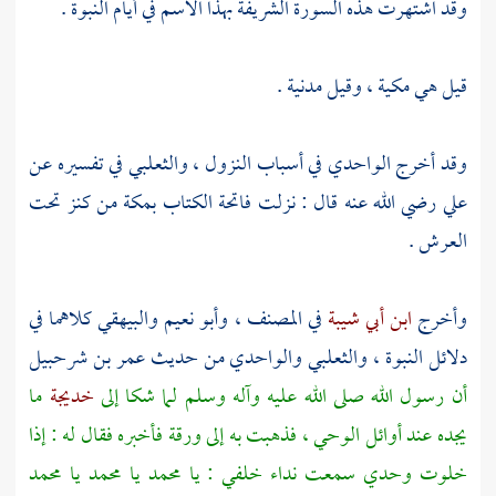
وقد اشتهرت هذه السورة الشريفة بهذا الاسم في أيام النبوة .
قيل هي مكية ، وقيل مدنية .
وقد أخرج
الواحدي
في أسباب النزول ،
والثعلبي
في تفسيره عن
علي
رضي الله عنه قال : نزلت فاتحة الكتاب
بمكة
من كنز تحت
العرش .
وأخرج
ابن أبي شيبة
في المصنف ،
وأبو نعيم
والبيهقي
كلاهما في
دلائل النبوة ،
والثعلبي
والواحدي
من حديث
عمر بن شرحبيل
أن رسول الله صلى الله عليه وآله وسلم لما شكا إلى
خديجة
ما
يجده عند أوائل الوحي ، فذهبت به إلى
ورقة
فأخبره فقال له : إذا
خلوت وحدي سمعت نداء خلفي : يا
محمد
يا
محمد
يا
محمد